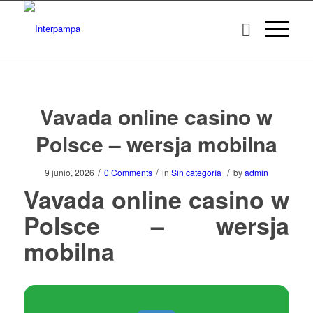
Vavada online casino w
Polsce – wersja mobilna
/
/
/
9 junio, 2026
0 Comments
in
Sin categoría
by
admin
Vavada online casino w
Polsce – wersja
mobilna