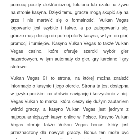
pomocą poczty elektronicznej, telefonu lub czatu na żywo
na stronie kasyna. Dzięki temu, gracze mogą skupić się na
grze i nie martwić się o formalności. Vulkan Vegas
logowanie jest szybkie i łatwe, a po zalogowaniu się,
gracze mają dostęp do pełnej oferty kasyna, w tym do gier,
promocji i turniejów. Kasyno Vulkan Vegas to także Vulkan
Vegas casino, które oferuje szeroki wybór gier
hazardowych, w tym automaty do gier, gry karciane i gry
stołowe.
Vulkan Vegas 91 to strona, na której można znaleźć
informacje o kasynie i jego ofercie. Strona ta jest dostępna
w języku polskim, co ułatwia navigację i korzystanie z niej.
Vegas Vulkan to marka, która cieszy się dużym zaufaniem
wśród graczy, a kasyno Vulkan Vegas jest jednym z
najpopularniejszych kasyn online w Polsce. Kasyno Vulkan
Vegas oferuje także Vulkan Vegas bonus, który jest
przeznaczony dla nowych graczy. Bonus ten może być