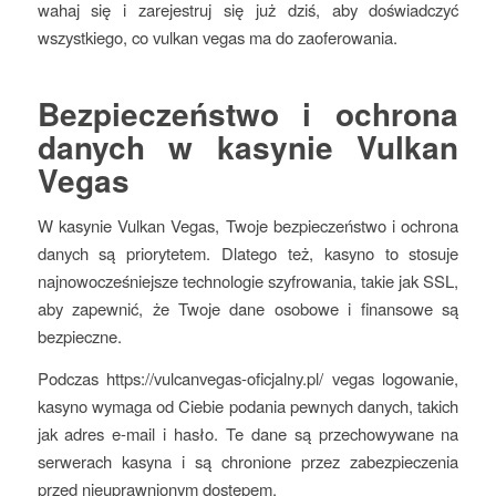
wahaj się i zarejestruj się już dziś, aby doświadczyć
wszystkiego, co vulkan vegas ma do zaoferowania.
Bezpieczeństwo i ochrona
danych w kasynie Vulkan
Vegas
W kasynie Vulkan Vegas, Twoje bezpieczeństwo i ochrona
danych są priorytetem. Dlatego też, kasyno to stosuje
najnowocześniejsze technologie szyfrowania, takie jak SSL,
aby zapewnić, że Twoje dane osobowe i finansowe są
bezpieczne.
Podczas https://vulcanvegas-oficjalny.pl/ vegas logowanie,
kasyno wymaga od Ciebie podania pewnych danych, takich
jak adres e-mail i hasło. Te dane są przechowywane na
serwerach kasyna i są chronione przez zabezpieczenia
przed nieuprawnionym dostępem.