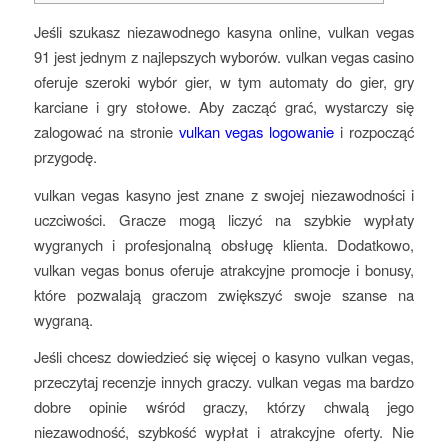
Jeśli szukasz niezawodnego kasyna online, vulkan vegas
91 jest jednym z najlepszych wyborów. vulkan vegas casino
oferuje szeroki wybór gier, w tym automaty do gier, gry
karciane i gry stołowe. Aby zacząć grać, wystarczy się
zalogować na stronie
vulkan vegas logowanie
i rozpocząć
przygodę.
vulkan vegas kasyno jest znane z swojej niezawodności i
uczciwości. Gracze mogą liczyć na szybkie wypłaty
wygranych i profesjonalną obsługę klienta. Dodatkowo,
vulkan vegas bonus oferuje atrakcyjne promocje i bonusy,
które pozwalają graczom zwiększyć swoje szanse na
wygraną.
Jeśli chcesz dowiedzieć się więcej o kasyno vulkan vegas,
przeczytaj recenzje innych graczy. vulkan vegas ma bardzo
dobre opinie wśród graczy, którzy chwalą jego
niezawodność, szybkość wypłat i atrakcyjne oferty. Nie