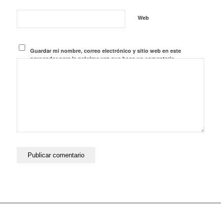
Web
Guardar mi nombre, correo electrónico y sitio web en este
navegador para la próxima vez que haga un comentario.