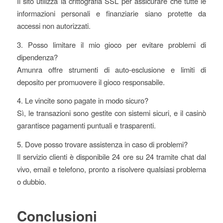
Il sito utilizza la crittografia SSL per assicurare che tutte le
informazioni personali e finanziarie siano protette da
accessi non autorizzati.
3. Posso limitare il mio gioco per evitare problemi di
dipendenza?
Amunra offre strumenti di auto-esclusione e limiti di
deposito per promuovere il gioco responsabile.
4. Le vincite sono pagate in modo sicuro?
Sì, le transazioni sono gestite con sistemi sicuri, e il casinò
garantisce pagamenti puntuali e trasparenti.
5. Dove posso trovare assistenza in caso di problemi?
Il servizio clienti è disponibile 24 ore su 24 tramite chat dal
vivo, email e telefono, pronto a risolvere qualsiasi problema
o dubbio.
Conclusioni