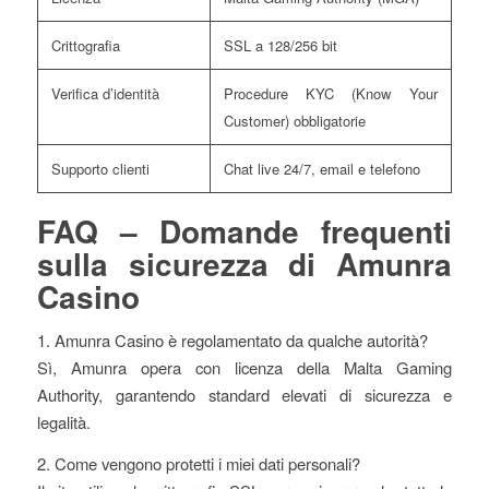
Crittografia
SSL a 128/256 bit
Verifica d’identità
Procedure KYC (Know Your
Customer) obbligatorie
Supporto clienti
Chat live 24/7, email e telefono
FAQ – Domande frequenti
sulla sicurezza di Amunra
Casino
1. Amunra Casino è regolamentato da qualche autorità?
Sì, Amunra opera con licenza della Malta Gaming
Authority, garantendo standard elevati di sicurezza e
legalità.
2. Come vengono protetti i miei dati personali?