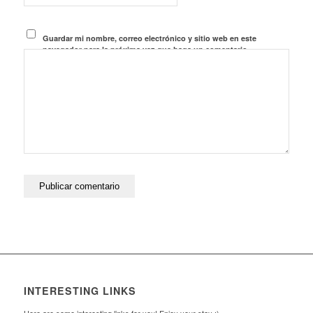
Guardar mi nombre, correo electrónico y sitio web en este
navegador para la próxima vez que haga un comentario.
INTERESTING LINKS
Here are some interesting links for you! Enjoy your stay :)