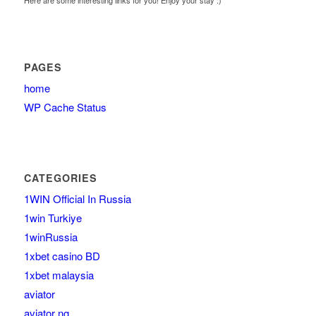
PAGES
home
WP Cache Status
CATEGORIES
1WIN Official In Russia
1win Turkiye
1winRussia
1xbet casino BD
1xbet malaysia
aviator
aviator ng