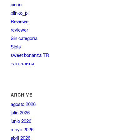
pinco
plinko_pl
Reviewe
reviewer
Sin categoría
Slots
sweet bonanza TR
сателлиты
ARCHIVE
agosto 2026
julio 2026
junio 2026
mayo 2026
abril 2026