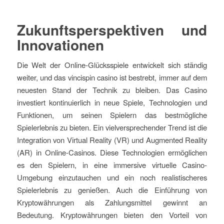
Zukunftsperspektiven und
Innovationen
Die Welt der Online-Glücksspiele entwickelt sich ständig
weiter, und das vincispin casino ist bestrebt, immer auf dem
neuesten Stand der Technik zu bleiben. Das Casino
investiert kontinuierlich in neue Spiele, Technologien und
Funktionen, um seinen Spielern das bestmögliche
Spielerlebnis zu bieten. Ein vielversprechender Trend ist die
Integration von Virtual Reality (VR) und Augmented Reality
(AR) in Online-Casinos. Diese Technologien ermöglichen
es den Spielern, in eine immersive virtuelle Casino-
Umgebung einzutauchen und ein noch realistischeres
Spielerlebnis zu genießen. Auch die Einführung von
Kryptowährungen als Zahlungsmittel gewinnt an
Bedeutung. Kryptowährungen bieten den Vorteil von