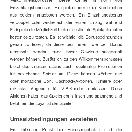
Einzahlungsbonussen, Freispielen oder einer Kombination
aus beidem angeboten werden. Ein Einzahlungsbonus
verdoppelt oder verdreifacht den ersten Einzug, während
Freispiele die Möglichkeit bieten, bestimmte Spielautomaten
kostenlos zu testen. Es ist wichtig, die Bonusbedingungen
genau zu lesen, da diese bestimmen, wie der Bonus
umgesetzt werden muss, bevor Gewinne ausgezahlt
werden können. Zusätzlich zu den Willkommensbonussen
bietet das vincispin casino auch regelmäßig Promotionen
für bestehende Spieler an. Diese können wöchentliche
oder monatliche Boni, Cashback-Aktionen, Turniere oder
exklusive Angebote für VIP-Kunden umfassen. Diese
Aktionen halten das Spielerlebnis frisch und spannend und
belohnen die Loyalität der Spieler.
Umsatzbedingungen verstehen
Ein kritischer Punkt bei Bonusangeboten sind die