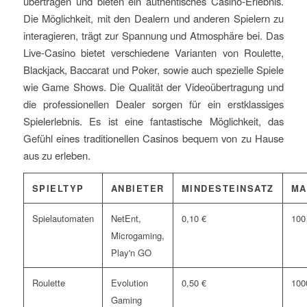
übertragen und bieten ein authentisches Casino-Erlebnis.
Die Möglichkeit, mit den Dealern und anderen Spielern zu
interagieren, trägt zur Spannung und Atmosphäre bei. Das
Live-Casino bietet verschiedene Varianten von Roulette,
Blackjack, Baccarat und Poker, sowie auch spezielle Spiele
wie Game Shows. Die Qualität der Videoübertragung und
die professionellen Dealer sorgen für ein erstklassiges
Spielerlebnis. Es ist eine fantastische Möglichkeit, das
Gefühl eines traditionellen Casinos bequem von zu Hause
aus zu erleben.
SPIELTYP
ANBIETER
MINDESTEINSATZ
MA
Spielautomaten
NetEnt,
0,10 €
100
Microgaming,
Play'n GO
Roulette
Evolution
0,50 €
100
Gaming