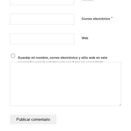
*
Correo electrónico
Web
Guardar mi nombre, correo electrónico y sitio web en este
navegador para la próxima vez que haga un comentario.