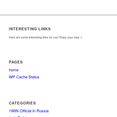
INTERESTING LINKS
Here are some interesting links for you! Enjoy your stay :)
PAGES
home
WP Cache Status
CATEGORIES
1WIN Official In Russia