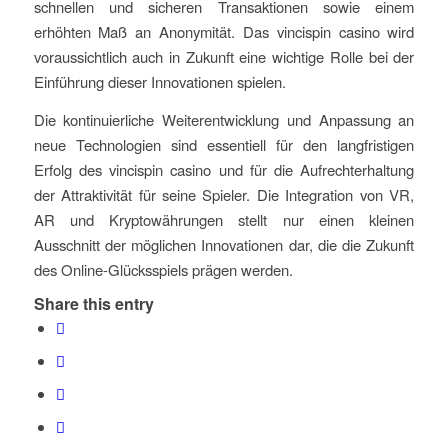
schnellen und sicheren Transaktionen sowie einem
erhöhten Maß an Anonymität. Das vincispin casino wird
voraussichtlich auch in Zukunft eine wichtige Rolle bei der
Einführung dieser Innovationen spielen.
Die kontinuierliche Weiterentwicklung und Anpassung an
neue Technologien sind essentiell für den langfristigen
Erfolg des vincispin casino und für die Aufrechterhaltung
der Attraktivität für seine Spieler. Die Integration von VR,
AR und Kryptowährungen stellt nur einen kleinen
Ausschnitt der möglichen Innovationen dar, die die Zukunft
des Online-Glücksspiels prägen werden.
Share this entry