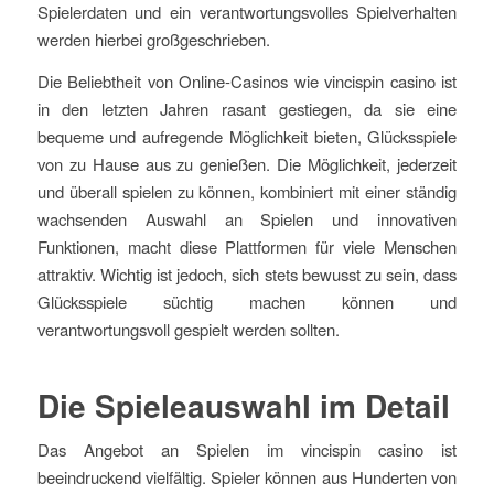
Spielerdaten und ein verantwortungsvolles Spielverhalten
werden hierbei großgeschrieben.
Die Beliebtheit von Online-Casinos wie vincispin casino ist
in den letzten Jahren rasant gestiegen, da sie eine
bequeme und aufregende Möglichkeit bieten, Glücksspiele
von zu Hause aus zu genießen. Die Möglichkeit, jederzeit
und überall spielen zu können, kombiniert mit einer ständig
wachsenden Auswahl an Spielen und innovativen
Funktionen, macht diese Plattformen für viele Menschen
attraktiv. Wichtig ist jedoch, sich stets bewusst zu sein, dass
Glücksspiele süchtig machen können und
verantwortungsvoll gespielt werden sollten.
Die Spieleauswahl im Detail
Das Angebot an Spielen im vincispin casino ist
beeindruckend vielfältig. Spieler können aus Hunderten von