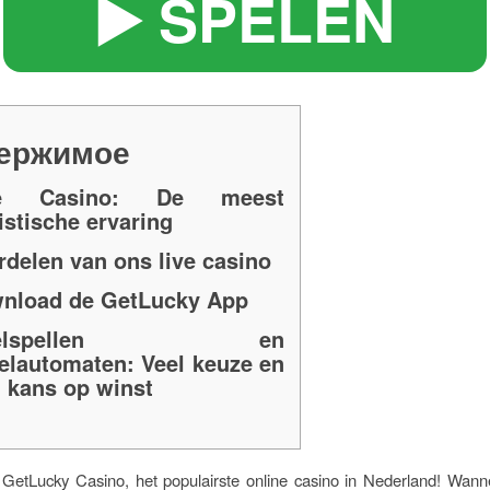
▶️ SPELEN
ержимое
ve Casino: De meest
istische ervaring
rdelen van ons live casino
nload de GetLucky App
afelspellen en
elautomaten: Veel keuze en
l kans op winst
GetLucky Casino, het populairste online casino in Nederland! Wann