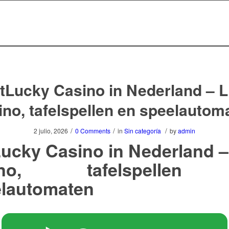
tLucky Casino in Nederland – L
ino, tafelspellen en speelautom
/
/
/
2 julio, 2026
0 Comments
in
Sin categoría
by
admin
ucky Casino in Nederland –
sino, tafelspellen
lautomaten