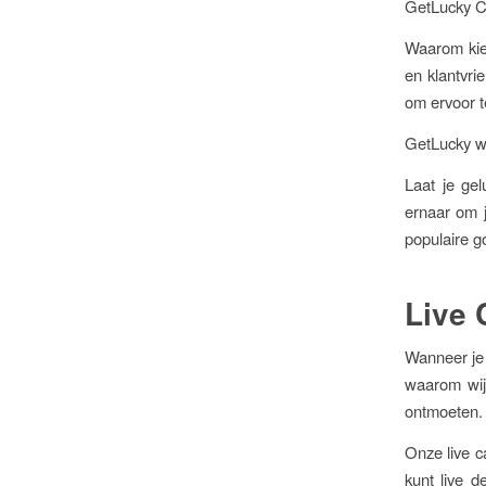
GetLucky Ca
Waarom kie
en klantvri
om ervoor t
GetLucky w
Laat je ge
ernaar om j
populaire g
Live 
Wanneer je 
waarom wij 
ontmoeten.
Onze live ca
kunt live d