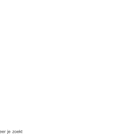
eer je zoekt