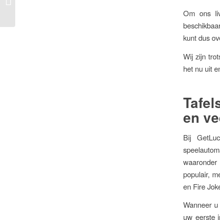
exclusieve ...
Om ons li
beschikbaar
kunt dus ov
Wij zijn tr
het nu uit 
Tafel
en ve
Bij GetLu
speelautoma
waaronder 
populair, m
en Fire Joke
Wanneer u 
uw eerste 