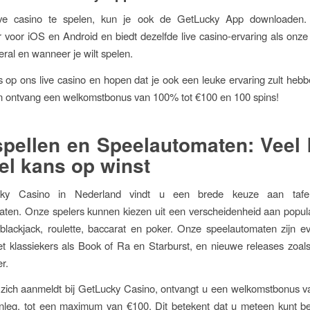
ve casino te spelen, kun je ook de GetLucky App downloaden.
 voor iOS en Android en biedt dezelfde live casino-ervaring als onze
eral en wanneer je wilt spelen.
ots op ons live casino en hopen dat je ook een leuke ervaring zult heb
en ontvang een welkomstbonus van 100% tot €100 en 100 spins!
spellen en Speelautomaten: Veel
el kans op winst
cky Casino in Nederland vindt u een brede keuze aan tafel
ten. Onze spelers kunnen kiezen uit een verscheidenheid aan popula
blackjack, roulette, baccarat en poker. Onze speelautomaten zijn e
et klassiekers als Book of Ra en Starburst, en nieuwe releases zoa
r.
zich aanmeldt bij GetLucky Casino, ontvangt u een welkomstbonus 
inleg, tot een maximum van €100. Dit betekent dat u meteen kunt b