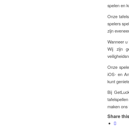
spelen en k
Onze tafels
spelers spe
zijn evenee
Wanneer u k
Wij zijn g
veiligheids
Onze spele
iOS- en An
kunt geniet
Bij GetLuc
tafelspell
maken ons t
Share this