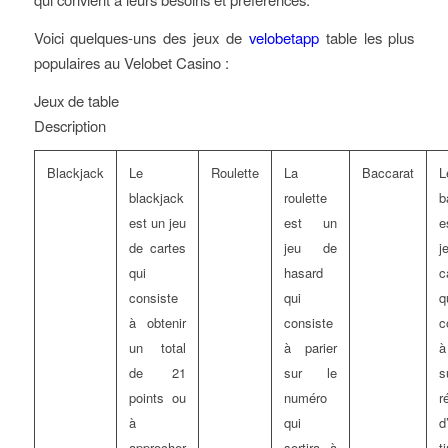
Voici quelques-uns des jeux de
velobetapp
table les plus
populaires au Velobet Casino :
Jeux de table
Description
Blackjack
Le
Roulette
La
Baccarat
L
blackjack
roulette
b
est un jeu
est un
e
de cartes
jeu de
j
qui
hasard
c
consiste
qui
q
à obtenir
consiste
c
un total
à parier
à
de 21
sur le
s
points ou
numéro
r
à
qui
d
approcher
sortira à
t