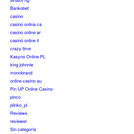
Bankobet
casino
casino onlina ca
casino online ar
casinò online it
crazy time
Kasyno Online PL
king johnnie
monobrand
online casino au
Pin UP Online Casino
pinco
plinko_pl
Reviewe
reviewer
Sin categoría