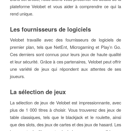
plateforme Velobet et vous aider à comprendre ce qui la
rend unique.
Les fournisseurs de logiciels
Velobet travaille avec des fournisseurs de logiciels de
premier plan, tels que NetEnt, Microgaming et Play’n Go.
Ces derniers sont connus pour leurs jeux de haute qualité
et leur sécurité. Grâce à ces partenaires, Velobet peut offrir
une variété de jeux qui répondent aux attentes de ses
joueurs.
La sélection de jeux
La sélection de jeux de Velobet est impressionnante, avec
plus de 1 000 titres à choisir. Vous trouverez des jeux de
table classiques, tels que le blackjack et le roulette, ainsi
que des slots, des jeux de cartes et des jeux de hasard. Les