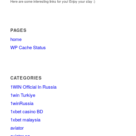
Here are some interesting links for you! Enjoy your stay :)
PAGES
home
WP Cache Status
CATEGORIES
1WIN Official In Russia
1win Turkiye
1winRussia
1xbet casino BD
1xbet malaysia
aviator
aviator ng