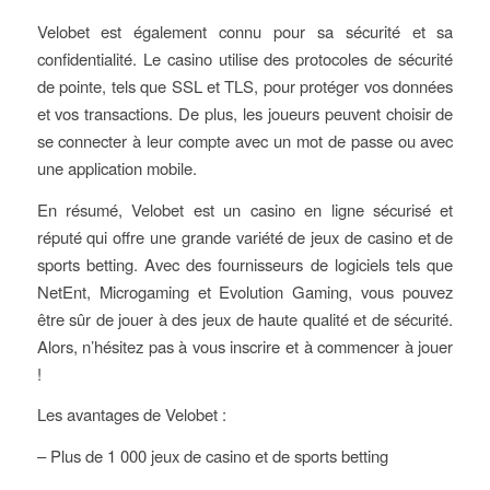
Velobet est également connu pour sa sécurité et sa
confidentialité. Le casino utilise des protocoles de sécurité
de pointe, tels que SSL et TLS, pour protéger vos données
et vos transactions. De plus, les joueurs peuvent choisir de
se connecter à leur compte avec un mot de passe ou avec
une application mobile.
En résumé, Velobet est un casino en ligne sécurisé et
réputé qui offre une grande variété de jeux de casino et de
sports betting. Avec des fournisseurs de logiciels tels que
NetEnt, Microgaming et Evolution Gaming, vous pouvez
être sûr de jouer à des jeux de haute qualité et de sécurité.
Alors, n’hésitez pas à vous inscrire et à commencer à jouer
!
Les avantages de Velobet :
– Plus de 1 000 jeux de casino et de sports betting