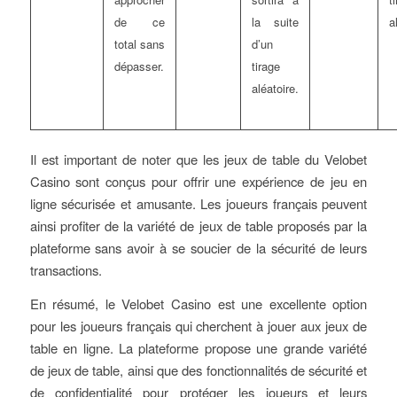
de ce
la suite
a
total sans
d’un
dépasser.
tirage
aléatoire.
Il est important de noter que les jeux de table du Velobet
Casino sont conçus pour offrir une expérience de jeu en
ligne sécurisée et amusante. Les joueurs français peuvent
ainsi profiter de la variété de jeux de table proposés par la
plateforme sans avoir à se soucier de la sécurité de leurs
transactions.
En résumé, le Velobet Casino est une excellente option
pour les joueurs français qui cherchent à jouer aux jeux de
table en ligne. La plateforme propose une grande variété
de jeux de table, ainsi que des fonctionnalités de sécurité et
de confidentialité pour protéger les joueurs et leurs