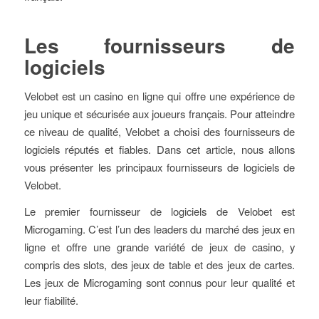
Les fournisseurs de
logiciels
Velobet est un casino en ligne qui offre une expérience de
jeu unique et sécurisée aux joueurs français. Pour atteindre
ce niveau de qualité, Velobet a choisi des fournisseurs de
logiciels réputés et fiables. Dans cet article, nous allons
vous présenter les principaux fournisseurs de logiciels de
Velobet.
Le premier fournisseur de logiciels de Velobet est
Microgaming. C’est l’un des leaders du marché des jeux en
ligne et offre une grande variété de jeux de casino, y
compris des slots, des jeux de table et des jeux de cartes.
Les jeux de Microgaming sont connus pour leur qualité et
leur fiabilité.