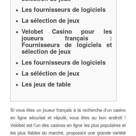
Les fournisseurs de logiciels
La sélection de jeux
Velobet Casino pour les
joueurs français :
Fournisseurs de logiciels et
sélection de jeux
Les fournisseurs de logiciels
La séléction de jeux
Les jeux de table
Si vous êtes un joueur français à la recherche d’un casino
en ligne sécurisé et réputé, vous êtes au bon endroit !
Velobet est l’un des casinos en ligne les plus populaires et
les plus fiables du marché, proposant une grande variété