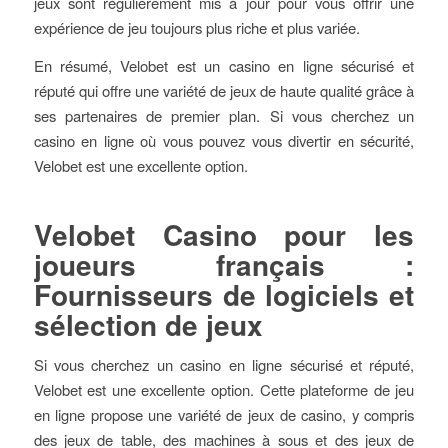
jeux sont régulièrement mis à jour pour vous offrir une
expérience de jeu toujours plus riche et plus variée.
En résumé, Velobet est un casino en ligne sécurisé et
réputé qui offre une variété de jeux de haute qualité grâce à
ses partenaires de premier plan. Si vous cherchez un
casino en ligne où vous pouvez vous divertir en sécurité,
Velobet est une excellente option.
Velobet Casino pour les
joueurs français :
Fournisseurs de logiciels et
sélection de jeux
Si vous cherchez un casino en ligne sécurisé et réputé,
Velobet est une excellente option. Cette plateforme de jeu
en ligne propose une variété de jeux de casino, y compris
des jeux de table, des machines à sous et des jeux de