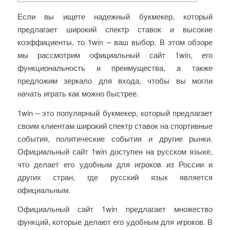
Если вы ищете надежный букмекер, который
предлагает широкий спектр ставок и высокие
коэффициенты, то 1win – ваш выбор. В этом обзоре
мы рассмотрим официальный сайт 1win, его
функциональность и преимущества, а также
предложим зеркало для входа, чтобы вы могли
начать играть как можно быстрее.
1win – это популярный букмекер, который предлагает
своим клиентам широкий спектр ставок на спортивные
события, политические события и другие рынки.
Официальный сайт 1win доступен на русском языке,
что делает его удобным для игроков из России и
других стран, где русский язык является
официальным.
Официальный сайт 1win предлагает множество
функций, которые делают его удобным для игроков. В