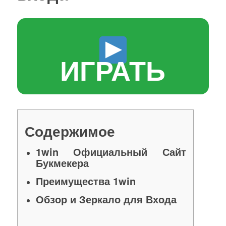
ИГРАТЬ
Содержимое
1win Официальный Сайт
Букмекера
Преимущества 1win
Обзор и Зеркало для Входа