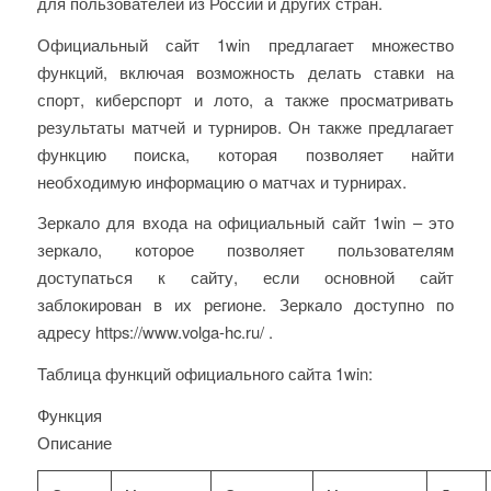
для пользователей из России и других стран.
Официальный сайт 1win предлагает множество
функций, включая возможность делать ставки на
спорт, киберспорт и лото, а также просматривать
результаты матчей и турниров. Он также предлагает
функцию поиска, которая позволяет найти
необходимую информацию о матчах и турнирах.
Зеркало для входа на официальный сайт 1win – это
зеркало, которое позволяет пользователям
доступаться к сайту, если основной сайт
заблокирован в их регионе. Зеркало доступно по
адресу https://www.volga-hc.ru/ .
Таблица функций официального сайта 1win:
Функция
Описание