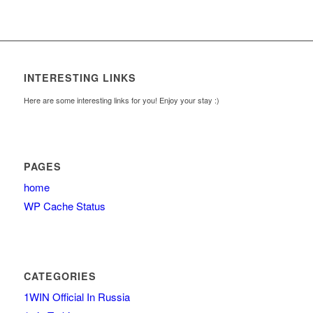
INTERESTING LINKS
Here are some interesting links for you! Enjoy your stay :)
PAGES
home
WP Cache Status
CATEGORIES
1WIN Official In Russia