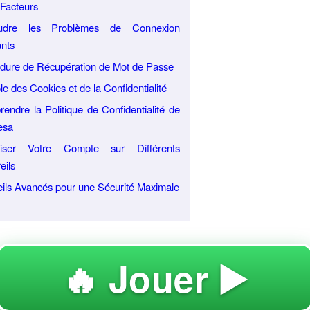
Facteurs
udre les Problèmes de Connexion
nts
dure de Récupération de Mot de Passe
e des Cookies et de la Confidentialité
endre la Politique de Confidentialité de
esa
riser Votre Compte sur Différents
eils
ils Avancés pour une Sécurité Maximale
🔥 Jouer ▶️