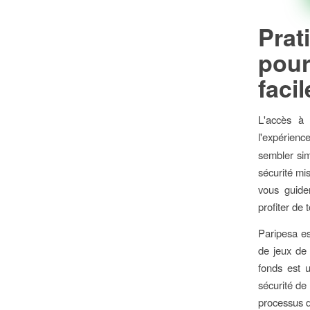
Prat
pour
faci
L'accès à 
l'expérienc
sembler sim
sécurité mi
vous guide
profiter de 
Paripesa es
de jeux de 
fonds est 
sécurité de
processus d