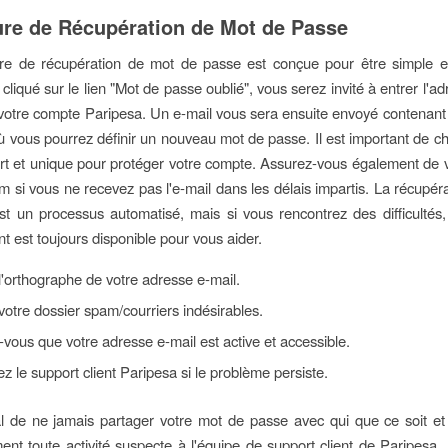
re de Récupération de Mot de Passe
re de récupération de mot de passe est conçue pour être simple et
cliqué sur le lien "Mot de passe oublié", vous serez invité à entrer l'a
votre compte Paripesa. Un e-mail vous sera ensuite envoyé contenant 
 vous pourrez définir un nouveau mot de passe. Il est important de ch
rt et unique pour protéger votre compte. Assurez-vous également de vé
m si vous ne recevez pas l'e-mail dans les délais impartis. La récupér
t un processus automatisé, mais si vous rencontrez des difficultés,
nt est toujours disponible pour vous aider.
 l'orthographe de votre adresse e-mail.
 votre dossier spam/courriers indésirables.
vous que votre adresse e-mail est active et accessible.
z le support client Paripesa si le problème persiste.
ial de ne jamais partager votre mot de passe avec qui que ce soit et
nt toute activité suspecte à l'équipe de support client de Paripesa. 