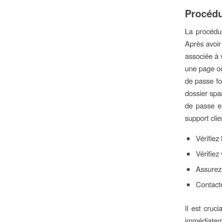
Procédu
La procédu
Après avoir 
associée à 
une page où
de passe fo
dossier spa
de passe es
support clie
Vérifiez
Vérifiez
Assurez-
Contacte
Il est cruc
immédiateme