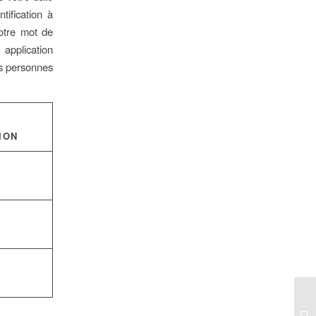
tification à
votre mot de
application
es personnes
ION
Ui
ko