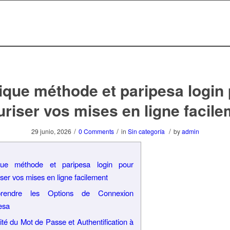
ique méthode et paripesa login
riser vos mises en ligne facil
/
/
/
29 junio, 2026
0 Comments
in
Sin categoría
by
admin
ique méthode et paripesa login pour
iser vos mises en ligne facilement
rendre les Options de Connexion
esa
ité du Mot de Passe et Authentification à