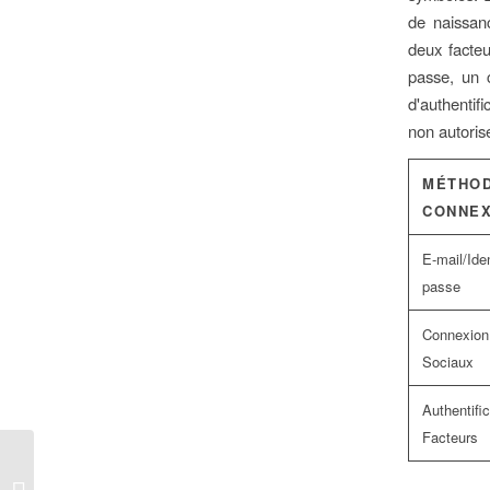
de naissanc
deux facteu
passe, un 
d'authentif
non autoris
MÉTHOD
CONNEX
E-mail/Ide
passe
Connexio
Sociaux
Authentif
Facteurs
Strategic teamwork unlocks success
along the challenging cricket road to