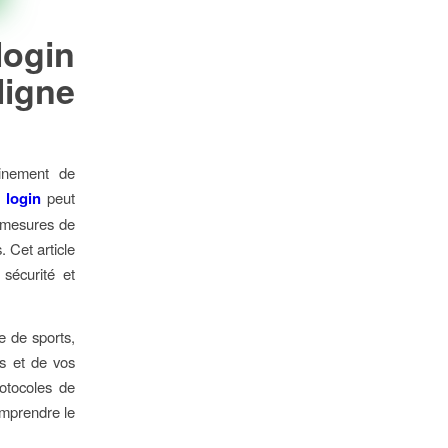
login
ligne
einement de
 login
peut
s mesures de
 Cet article
sécurité et
e de sports,
ns et de vos
otocoles de
omprendre le