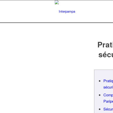
Prat
sécu
Prat
sécur
Comp
Parip
Sécur