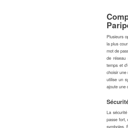
Comp
Parip
Plusieurs o
la plus cour
mot de pass
de réseau 
temps et d'
choisir une
utilise un 
ajoute une 
Sécurit
La sécurité
passe fort,
symboles. É