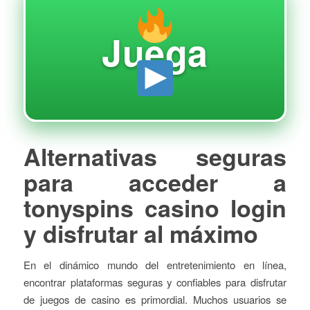
Juega
Alternativas seguras
para acceder a
tonyspins casino login
y disfrutar al máximo
En el dinámico mundo del entretenimiento en línea,
encontrar plataformas seguras y confiables para disfrutar
de juegos de casino es primordial. Muchos usuarios se