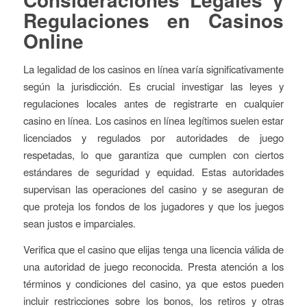
Regulaciones en Casinos
Online
La legalidad de los casinos en línea varía significativamente
según la jurisdicción. Es crucial investigar las leyes y
regulaciones locales antes de registrarte en cualquier
casino en línea. Los casinos en línea legítimos suelen estar
licenciados y regulados por autoridades de juego
respetadas, lo que garantiza que cumplen con ciertos
estándares de seguridad y equidad. Estas autoridades
supervisan las operaciones del casino y se aseguran de
que proteja los fondos de los jugadores y que los juegos
sean justos e imparciales.
Verifica que el casino que elijas tenga una licencia válida de
una autoridad de juego reconocida. Presta atención a los
términos y condiciones del casino, ya que estos pueden
incluir restricciones sobre los bonos, los retiros y otras