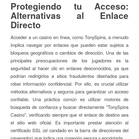
Protegiendo tu Acceso:
Alternativas al Enlace
Directo
Acceder a un casino en línea, como TonySpins, a menudo
implica navegar por enlaces que pueden estar sujetos a
bloqueos geográficos o cambios de dirección. Una de las
principales preocupaciones de los jugadores es la
seguridad al hacer clic en enlaces desconocidos, ya que
podrían redirigirlos a sitios fraudulentos diseñados para
robar información confidencial. Por ello, es crucial utilizar
métodos alternativos y seguros para garantizar un acceso
confiable. Una práctica común es utilizar motores de
búsqueda de confianza y buscar directamente "TonySpins
Casino", verificando siempre que el enlace de destino sea
el sitio web oficial. Es importante prestar atención al
certificado SSL (el candado en la barra de direcciones del
navegador) que indica una conexión segura y encriptada.