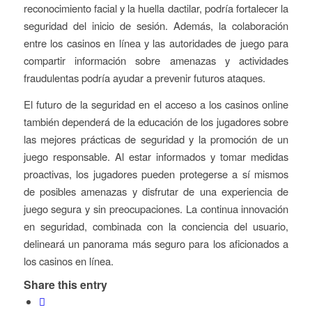
reconocimiento facial y la huella dactilar, podría fortalecer la
seguridad del inicio de sesión. Además, la colaboración
entre los casinos en línea y las autoridades de juego para
compartir información sobre amenazas y actividades
fraudulentas podría ayudar a prevenir futuros ataques.
El futuro de la seguridad en el acceso a los casinos online
también dependerá de la educación de los jugadores sobre
las mejores prácticas de seguridad y la promoción de un
juego responsable. Al estar informados y tomar medidas
proactivas, los jugadores pueden protegerse a sí mismos
de posibles amenazas y disfrutar de una experiencia de
juego segura y sin preocupaciones. La continua innovación
en seguridad, combinada con la conciencia del usuario,
delineará un panorama más seguro para los aficionados a
los casinos en línea.
Share this entry