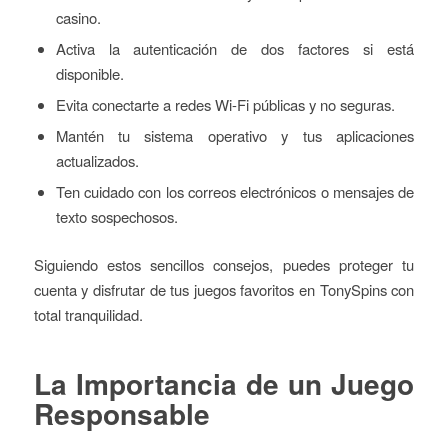
casino.
Activa la autenticación de dos factores si está
disponible.
Evita conectarte a redes Wi-Fi públicas y no seguras.
Mantén tu sistema operativo y tus aplicaciones
actualizados.
Ten cuidado con los correos electrónicos o mensajes de
texto sospechosos.
Siguiendo estos sencillos consejos, puedes proteger tu
cuenta y disfrutar de tus juegos favoritos en TonySpins con
total tranquilidad.
La Importancia de un Juego
Responsable