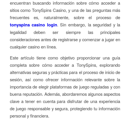
encuentran buscando información sobre cómo acceder a
sitios como TonySpins Casino, y una de las preguntas más
frecuentes es, naturalmente, sobre el proceso de
tonyspins casino login
. Sin embargo, la seguridad y la
legalidad deben ser siempre las principales
consideraciones antes de registrarse y comenzar a jugar en
cualquier casino en línea.
Este artículo tiene como objetivo proporcionar una guía
completa sobre cómo acceder a TonySpins, explorando
alternativas seguras y prácticas para el proceso de inicio de
sesión, así como ofrecer información relevante sobre la
importancia de elegir plataformas de juego reguladas y con
buena reputación. Además, abordaremos algunos aspectos
clave a tener en cuenta para disfrutar de una experiencia
de juego responsable y segura, protegiendo tu información
personal y financiera.