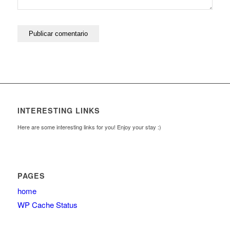
INTERESTING LINKS
Here are some interesting links for you! Enjoy your stay :)
PAGES
home
WP Cache Status