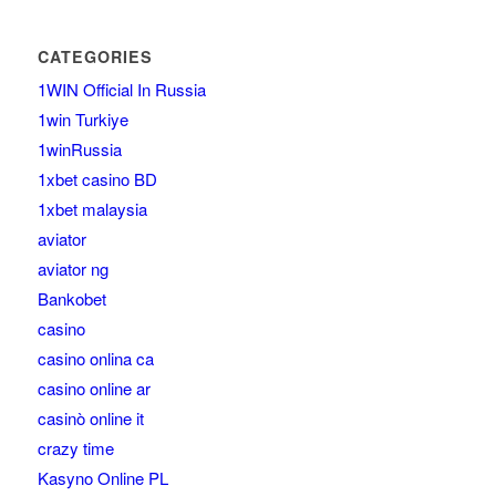
CATEGORIES
1WIN Official In Russia
1win Turkiye
1winRussia
1xbet casino BD
1xbet malaysia
aviator
aviator ng
Bankobet
casino
casino onlina ca
casino online ar
casinò online it
crazy time
Kasyno Online PL