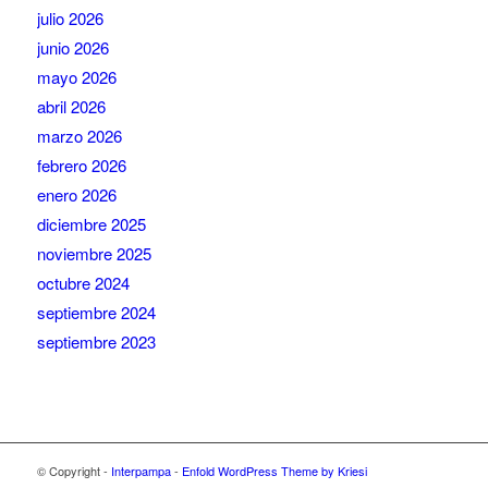
julio 2026
junio 2026
mayo 2026
abril 2026
marzo 2026
febrero 2026
enero 2026
diciembre 2025
noviembre 2025
octubre 2024
septiembre 2024
septiembre 2023
© Copyright -
Interpampa
-
Enfold WordPress Theme by Kriesi