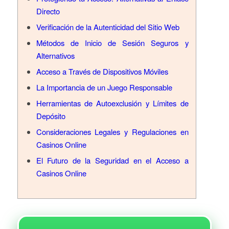
Directo
Verificación de la Autenticidad del Sitio Web
Métodos de Inicio de Sesión Seguros y
Alternativos
Acceso a Través de Dispositivos Móviles
La Importancia de un Juego Responsable
Herramientas de Autoexclusión y Límites de
Depósito
Consideraciones Legales y Regulaciones en
Casinos Online
El Futuro de la Seguridad en el Acceso a
Casinos Online