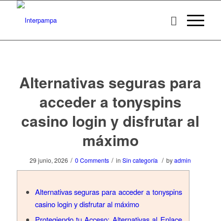
Alternativas seguras para
acceder a tonyspins
casino login y disfrutar al
máximo
/
/
/
29 junio, 2026
0 Comments
in
Sin categoría
by
admin
Alternativas seguras para acceder a tonyspins
casino login y disfrutar al máximo
Protegiendo tu Acceso: Alternativas al Enlace