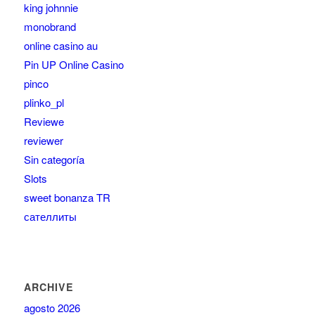
king johnnie
monobrand
online casino au
Pin UP Online Casino
pinco
plinko_pl
Reviewe
reviewer
Sin categoría
Slots
sweet bonanza TR
сателлиты
ARCHIVE
agosto 2026