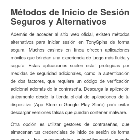
Métodos de Inicio de Sesión
Seguros y Alternativos
Además de acceder al sitio web oficial, existen métodos
alternativos para iniciar sesión en TonySpins de forma
segura. Muchos casinos en línea ofrecen aplicaciones
móviles que brindan una experiencia de juego más fluida y
segura. Estas aplicaciones suelen estar protegidas por
medidas de seguridad adicionales, como la autenticación
de dos factores, que requiere un código de verificación
adicional además de la contraseña. Descarga la aplicación
únicamente desde la tienda oficial de aplicaciones de tu
dispositivo (App Store o Google Play Store) para evitar
descargar versiones falsas que puedan contener malware.
Otra opción es utilizar gestores de contraseñas, que
almacenan tus credenciales de inicio de sesión de forma
segura y las autocompletan automáticamente cuando