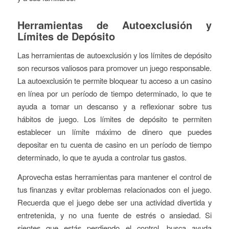
Herramientas de Autoexclusión y
Límites de Depósito
Las herramientas de autoexclusión y los límites de depósito
son recursos valiosos para promover un juego responsable.
La autoexclusión te permite bloquear tu acceso a un casino
en línea por un período de tiempo determinado, lo que te
ayuda a tomar un descanso y a reflexionar sobre tus
hábitos de juego. Los límites de depósito te permiten
establecer un límite máximo de dinero que puedes
depositar en tu cuenta de casino en un período de tiempo
determinado, lo que te ayuda a controlar tus gastos.
Aprovecha estas herramientas para mantener el control de
tus finanzas y evitar problemas relacionados con el juego.
Recuerda que el juego debe ser una actividad divertida y
entretenida, y no una fuente de estrés o ansiedad. Si
sientes que estás perdiendo el control, busca ayuda