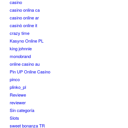
casino
casino onlina ca
casino online ar
casinò online it
crazy time
Kasyno Online PL
king johnnie
monobrand
online casino au
Pin UP Online Casino
pinco
plinko_pl
Reviewe
reviewer
Sin categoría
Slots
sweet bonanza TR