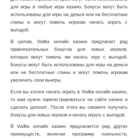
для игры в любые игры казино. Бонусы могут быть
использованы для игры на деньги или на бесплатные
спины и могут помочь игрокам начать играть с
выгодой.
В целом, Vodka онлайн казино предлагает ряд
привлекательных бонусов для новых игроков,
которые могут помочь им начать игру с выгодой.
Бонусы могут быть использованы для игры на деньги
или на бесплатные спины и могут помочь игрокам
увеличить свои выигры.
Если вы хотите начать играть в Vodka онлайн казино,
то вам нужно зарегистрироваться на сайте казино и
сделать депозит. После этого вы сможете получать
бонусы для новых игроков и начать играть с выгодой.
В Vodka онлайн казино предлагается ряд других
преимуществ, включая программу лояльности,