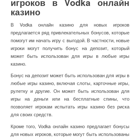
игроков в Vodka онлайн
казино
В Vodka онлайн казино для новых игроков
предлагается ряд привлекательных бонусов, которые
помогут им начать игру с выгодой. В частности, новые
игроки могут получить бонус на депозит, который
может быть использован для игры в любые игры
казино.
Бонус на депозит может быть использован для игры в
любые игры казино, включая слоты, карточные игры,
рулетку и другие. Он может быть использован для
игры на деньги или на бесплатные спины, что
позволяет игрокам испытать игры казино без риска
для своих средств.
Кроме того, Vodka онлайн казино предлагает бонусы
для новых игроков, которые могут быть использованы