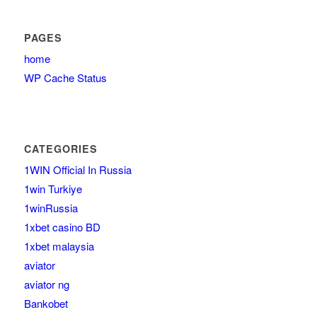
PAGES
home
WP Cache Status
CATEGORIES
1WIN Official In Russia
1win Turkiye
1winRussia
1xbet casino BD
1xbet malaysia
aviator
aviator ng
Bankobet