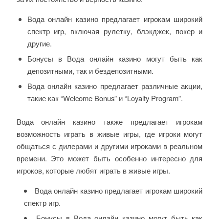
Вода онлайн казино предлагает игрокам широкий
спектр игр, включая рулетку, блэкджек, покер и
другие.
Бонусы в Вода онлайн казино могут быть как
депозитными, так и бездепозитными.
Вода онлайн казино предлагает различные акции,
такие как “Welcome Bonus” и “Loyalty Program”.
Вода онлайн казино также предлагает игрокам
возможность играть в живые игры, где игроки могут
общаться с дилерами и другими игроками в реальном
времени. Это может быть особенно интересно для
игроков, которые любят играть в живые игры.
Вода онлайн казино предлагает игрокам широкий
спектр игр.
Бонусы в Вода онлайн казино могут быть как