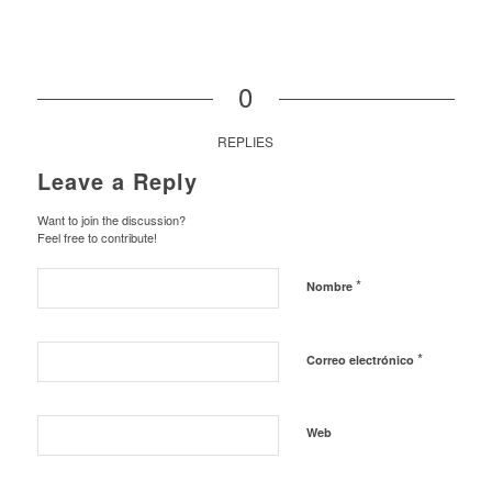
0
REPLIES
Leave a Reply
Want to join the discussion?
Feel free to contribute!
*
Nombre
*
Correo electrónico
Web