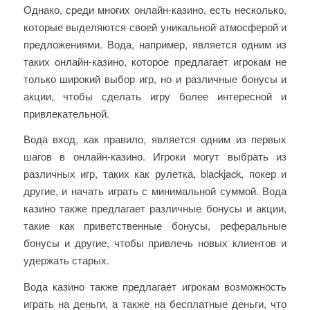
Однако, среди многих онлайн-казино, есть несколько,
которые выделяются своей уникальной атмосферой и
предложениями. Вода, например, является одним из
таких онлайн-казино, которое предлагает игрокам не
только широкий выбор игр, но и различные бонусы и
акции, чтобы сделать игру более интересной и
привлекательной.
Вода вход, как правило, является одним из первых
шагов в онлайн-казино. Игроки могут выбрать из
различных игр, таких как рулетка, blackjack, покер и
другие, и начать играть с минимальной суммой. Вода
казино также предлагает различные бонусы и акции,
такие как приветственные бонусы, реферальные
бонусы и другие, чтобы привлечь новых клиентов и
удержать старых.
Вода казино также предлагает игрокам возможность
играть на деньги, а также на бесплатные деньги, что