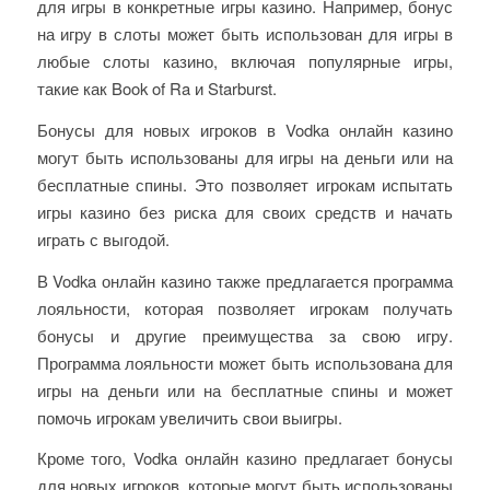
для игры в конкретные игры казино. Например, бонус
на игру в слоты может быть использован для игры в
любые слоты казино, включая популярные игры,
такие как Book of Ra и Starburst.
Бонусы для новых игроков в Vodka онлайн казино
могут быть использованы для игры на деньги или на
бесплатные спины. Это позволяет игрокам испытать
игры казино без риска для своих средств и начать
играть с выгодой.
В Vodka онлайн казино также предлагается программа
лояльности, которая позволяет игрокам получать
бонусы и другие преимущества за свою игру.
Программа лояльности может быть использована для
игры на деньги или на бесплатные спины и может
помочь игрокам увеличить свои выигры.
Кроме того, Vodka онлайн казино предлагает бонусы
для новых игроков, которые могут быть использованы