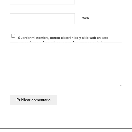
Web
Guardar mi nombre, correo electrónico y sitio web en este
navegador para la próxima vez que haga un comentario.