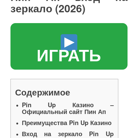
зеркало (2026)
ИГРАТЬ
Содержимое
Pin Up Казино –
Официальный сайт Пин Ап
Преимущества Pin Up Казино
Вход на зеркало Pin Up