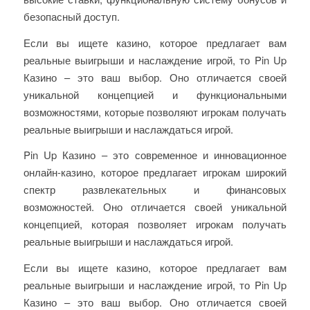
безопасный доступ.
Если вы ищете казино, которое предлагает вам
реальные выигрыши и наслаждение игрой, то Pin Up
Казино – это ваш выбор. Оно отличается своей
уникальной концепцией и функциональными
возможностями, которые позволяют игрокам получать
реальные выигрыши и наслаждаться игрой.
Pin Up Казино – это современное и инновационное
онлайн-казино, которое предлагает игрокам широкий
спектр развлекательных и финансовых
возможностей. Оно отличается своей уникальной
концепцией, которая позволяет игрокам получать
реальные выигрыши и наслаждаться игрой.
Если вы ищете казино, которое предлагает вам
реальные выигрыши и наслаждение игрой, то Pin Up
Казино – это ваш выбор. Оно отличается своей