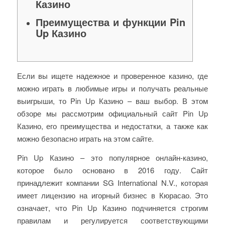
Казино
Преимущества и функции Pin
Up Казино
Если вы ищете надежное и проверенное казино, где
можно играть в любимые игры и получать реальные
выигрыши, то Pin Up Казино – ваш выбор. В этом
обзоре мы рассмотрим официальный сайт Pin Up
Казино, его преимущества и недостатки, а также как
можно безопасно играть на этом сайте.
Pin Up Казино – это популярное онлайн-казино,
которое было основано в 2016 году. Сайт
принадлежит компании SG International N.V., которая
имеет лицензию на игорный бизнес в Кюрасао. Это
означает, что Pin Up Казино подчиняется строгим
правилам и регулируется соответствующими