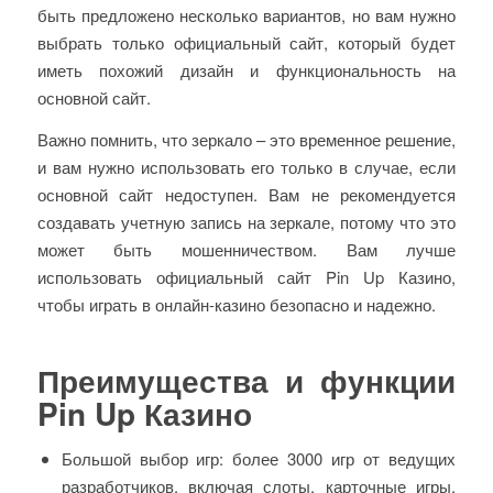
быть предложено несколько вариантов, но вам нужно
выбрать только официальный сайт, который будет
иметь похожий дизайн и функциональность на
основной сайт.
Важно помнить, что зеркало – это временное решение,
и вам нужно использовать его только в случае, если
основной сайт недоступен. Вам не рекомендуется
создавать учетную запись на зеркале, потому что это
может быть мошенничеством. Вам лучше
использовать официальный сайт Pin Up Казино,
чтобы играть в онлайн-казино безопасно и надежно.
Преимущества и функции
Pin Up Казино
Большой выбор игр: более 3000 игр от ведущих
разработчиков, включая слоты, карточные игры,