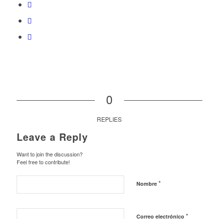
0
REPLIES
Leave a Reply
Want to join the discussion?
Feel free to contribute!
*
Nombre
*
Correo electrónico