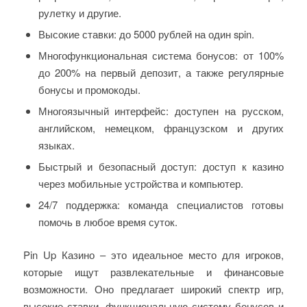
рулетку и другие.
Высокие ставки: до 5000 рублей на один spin.
Многофункциональная система бонусов: от 100%
до 200% на первый депозит, а также регулярные
бонусы и промокоды.
Многоязычный интерфейс: доступен на русском,
английском, немецком, французском и других
языках.
Быстрый и безопасный доступ: доступ к казино
через мобильные устройства и компьютер.
24/7 поддержка: команда специалистов готовы
помочь в любое время суток.
Pin Up Казино – это идеальное место для игроков,
которые ищут развлекательные и финансовые
возможности. Оно предлагает широкий спектр игр,
высокие ставки, функциональную систему бонусов и