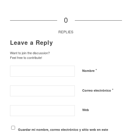
0
REPLIES
Leave a Reply
Want to join the discussion?
Feel free to contribute!
*
Nombre
*
Correo electrónico
Web
Guardar mi nombre, correo electrónico y sitio web en este