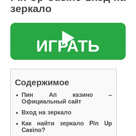
зеркало
▶️
ИГРАТЬ
Содержимое
Пин Ап казино –
Официальный сайт
Вход на зеркало
Как найти зеркало Pin Up
Casino?