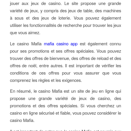
jouer aux jeux de casino. Le site propose une grande
variété de jeux, y compris des jeux de table, des machines
à sous et des jeux de loterie. Vous pouvez également
utiliser les fonctionnalités de recherche pour trouver les jeux
que vous aimez.
Le casino Mafia
mafia casino app
est également connu
pour ses promotions et ses offres spéciales. Vous pouvez
trouver des offres de bienvenue, des offres de reload et des
offres de noël, entre autres. Il est important de vérifier les
conditions de ces offres pour vous assurer que vous
comprenez les règles et les exigences.
En résumé, le casino Mafia est un site de jeu en ligne qui
propose une grande variété de jeux de casino, des
promotions et des offres spéciales. Si vous cherchez un
casino en ligne sécurisé et fiable, vous pouvez considérer le
casino Mafia.