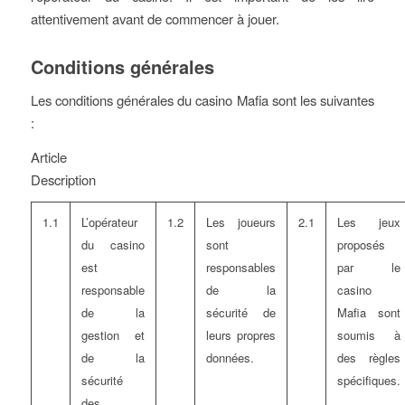
attentivement avant de commencer à jouer.
Conditions générales
Les conditions générales du casino Mafia sont les suivantes
:
Article
Description
1.1
L’opérateur
1.2
Les joueurs
2.1
Les jeux
du casino
sont
proposés
est
responsables
par le
responsable
de la
casino
de la
sécurité de
Mafia sont
gestion et
leurs propres
soumis à
de la
données.
des règles
sécurité
spécifiques.
des