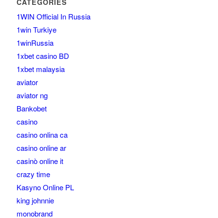
CATEGORIES
1WIN Official In Russia
1win Turkiye
1winRussia
1xbet casino BD
1xbet malaysia
aviator
aviator ng
Bankobet
casino
casino onlina ca
casino online ar
casinò online it
crazy time
Kasyno Online PL
king johnnie
monobrand