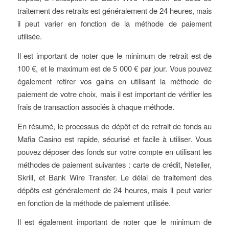
traitement des retraits est généralement de 24 heures, mais
il peut varier en fonction de la méthode de paiement
utilisée.
Il est important de noter que le minimum de retrait est de
100 €, et le maximum est de 5 000 € par jour. Vous pouvez
également retirer vos gains en utilisant la méthode de
paiement de votre choix, mais il est important de vérifier les
frais de transaction associés à chaque méthode.
En résumé, le processus de dépôt et de retrait de fonds au
Mafia Casino est rapide, sécurisé et facile à utiliser. Vous
pouvez déposer des fonds sur votre compte en utilisant les
méthodes de paiement suivantes : carte de crédit, Neteller,
Skrill, et Bank Wire Transfer. Le délai de traitement des
dépôts est généralement de 24 heures, mais il peut varier
en fonction de la méthode de paiement utilisée.
Il est également important de noter que le minimum de