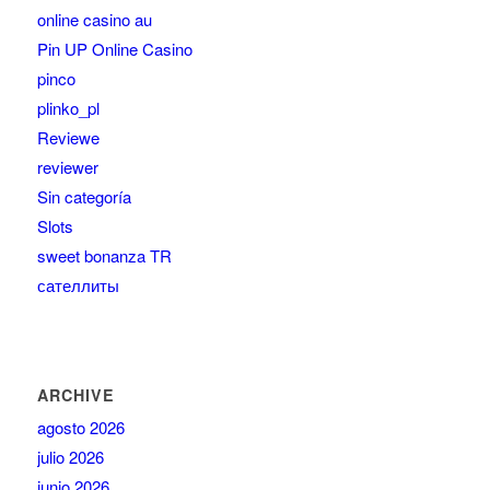
online casino au
Pin UP Online Casino
pinco
plinko_pl
Reviewe
reviewer
Sin categoría
Slots
sweet bonanza TR
сателлиты
ARCHIVE
agosto 2026
julio 2026
junio 2026