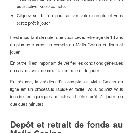
pour activer votre compte.
Cliquez sur le lien pour activer votre compte et vous
serez prêt à jouer.
Il est important de noter que vous devez être âgé de 18 ans
ou plus pour créer un compte au Mafia Casino en ligne et
jouer.
En outre, il est important de vérifier les conditions générales
du casino avant de créer un compte et de jouer.
En résumé, la création d’un compte au Mafia Casino en
ligne est un processus rapide et facile. Vous pouvez vous
inscrire en quelques minutes et être prêt à jouer en
quelques minutes.
Depôt et retrait de fonds au