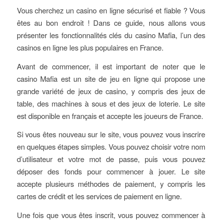
Vous cherchez un casino en ligne sécurisé et fiable ? Vous
êtes au bon endroit ! Dans ce guide, nous allons vous
présenter les fonctionnalités clés du casino Mafia, l’un des
casinos en ligne les plus populaires en France.
Avant de commencer, il est important de noter que le
casino Mafia est un site de jeu en ligne qui propose une
grande variété de jeux de casino, y compris des jeux de
table, des machines à sous et des jeux de loterie. Le site
est disponible en français et accepte les joueurs de France.
Si vous êtes nouveau sur le site, vous pouvez vous inscrire
en quelques étapes simples. Vous pouvez choisir votre nom
d’utilisateur et votre mot de passe, puis vous pouvez
déposer des fonds pour commencer à jouer. Le site
accepte plusieurs méthodes de paiement, y compris les
cartes de crédit et les services de paiement en ligne.
Une fois que vous êtes inscrit, vous pouvez commencer à