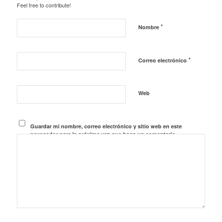
Feel free to contribute!
*
Nombre
*
Correo electrónico
Web
Guardar mi nombre, correo electrónico y sitio web en este
navegador para la próxima vez que haga un comentario.