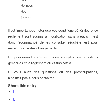
données
des
joueurs.
Il est important de noter que ces conditions générales et ce
règlement sont soumis à modification sans préavis. Il est
donc recommandé de les consulter régulièrement pour
rester informé des changements.
En poursuivant votre jeu, vous acceptez les conditions
générales et le règlement du casino Mafia.
Si vous avez des questions ou des préoccupations,
n’hésitez pas à nous contacter.
Share this entry