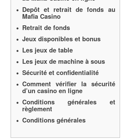
Depôt et retrait de fonds au
Mafia Casino
Retrait de fonds
Jeux disponibles et bonus
Les jeux de table
Les jeux de machine à sous
Sécurité et confidentialité
Comment vérifier la sécurité
d’un casino en ligne
Conditions générales et
règlement
Conditions générales