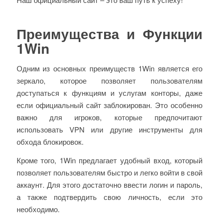
Преимущества и Функции
1Win
Одним из основных преимуществ 1Win является его
зеркало, которое позволяет пользователям
доступаться к функциям и услугам конторы, даже
если официальный сайт заблокирован. Это особенно
важно для игроков, которые предпочитают
использовать VPN или другие инструменты для
обхода блокировок.
Кроме того, 1Win предлагает удобный вход, который
позволяет пользователям быстро и легко войти в свой
аккаунт. Для этого достаточно ввести логин и пароль,
а также подтвердить свою личность, если это
необходимо.