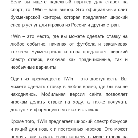
Если вы ищете надежный партнер для ставок на
спорт, то 1Win – ваш выбор. Это официальный сайт
букмекерской конторы, которая предлагает широкий
спектр услуг для игроков из России и других стран.
1Win – это место, где вы можете сделать ставку на
любое событие, начиная от футбола и заканчивая
хоккеем. Букмекерская контора предлагает широкий
спектр ставок, включая как традиционные, так и
необычные варианты.
Один из преимуществ 1Win – это доступность. Вы
можете сделать ставку в любое время, где бы вы не
находились. Мобильная версия сайта позволяет
игрокам делать ставки на ходу, а также получать
доступ к информации о матчах и ставках.
Кроме того, 1Win предлагает широкий спектр бонусов
и акций для новых и постоянных игроков. Это может
помочь вам начать свою карьеру в мире ставок на