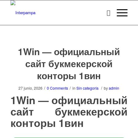
1Win — официальный
сайт букмекерской
конторы 1вин
/
/
/
27 junio, 2026
0 Comments
in
Sin categoría
by
admin
1Win — официальный
сайт букмекерской
конторы 1вин