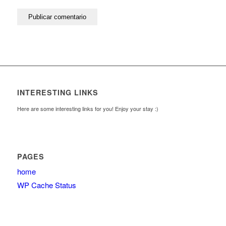
INTERESTING LINKS
Here are some interesting links for you! Enjoy your stay :)
PAGES
home
WP Cache Status