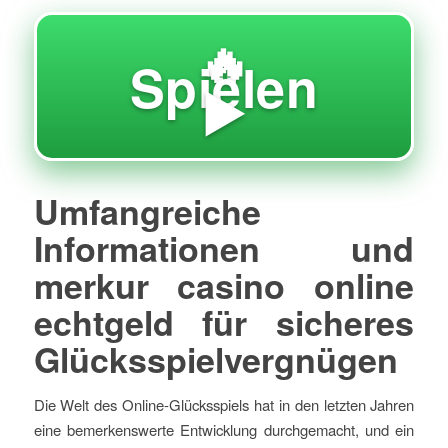
🔥
Spielen
▶️
Umfangreiche
Informationen und
merkur casino online
echtgeld für sicheres
Glücksspielvergnügen
Die Welt des Online-Glücksspiels hat in den letzten Jahren
eine bemerkenswerte Entwicklung durchgemacht, und ein