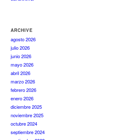
ARCHIVE
agosto 2026
julio 2026
junio 2026
mayo 2026
abril 2026
marzo 2026
febrero 2026
enero 2026
diciembre 2025
noviembre 2025
octubre 2024
septiembre 2024