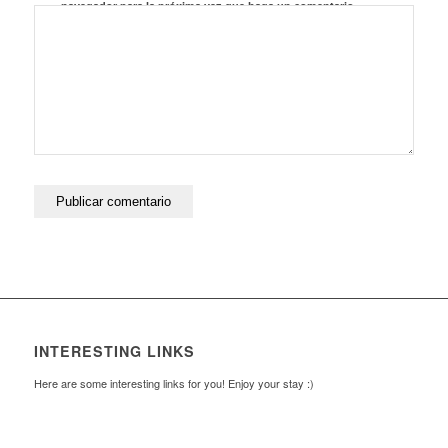
navegador para la próxima vez que haga un comentario.
INTERESTING LINKS
Here are some interesting links for you! Enjoy your stay :)