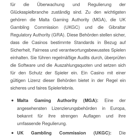
für die Überwachung und Regulierung der
Glücksspielbranche zuständig sind. Zu den wichtigsten
gehören die Malta Gaming Authority (MGA), die UK
Gambling Commission (UKGC) und die Gibraltar
Regulatory Authority (GRA). Diese Behörden stellen sicher,
dass die Casinos bestimmte Standards in Bezug auf
Sicherheit, Fairness und verantwortungsbewusstes Spielen
einhalten. Sie führen regelmäßige Audits durch, überprüfen
die Software und die Auszahlungsquoten und setzen sich
für den Schutz der Spieler ein. Ein Casino mit einer
gültigen Lizenz dieser Behörden bietet in der Regel ein
sicheres und faires Spielerlebnis.
Malta Gaming Authority (MGA):
Eine der
angesehensten Lizenzierungsbehörden in Europa,
bekannt für ihre strengen Auflagen und ihre
umfassende Regulierung.
UK Gambling Commission (UKGC):
Die