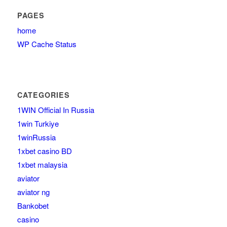
PAGES
home
WP Cache Status
CATEGORIES
1WIN Official In Russia
1win Turkiye
1winRussia
1xbet casino BD
1xbet malaysia
aviator
aviator ng
Bankobet
casino