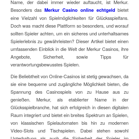
Name, der dabei immer wieder auftaucht, ist Merkur.
Besonders das
Merkur Casino online echtgeld
bietet
eine Vielzahl von Spielmöglichkeiten für Glücksspielfans.
Doch was macht diese Plattform so besonders, und worauf
sollten Spieler achten, um ein sicheres und unterhaltsames
Spielerlebnis zu gewährleisten? Dieser Artikel bietet einen
umfassenden Einblick in die Welt der Merkur Casinos, ihre
Angebote, Sicherheit, sowie Tipps für
verantwortungsbewusstes Spielen.
Die Beliebtheit von Online-Casinos ist stetig gewachsen, da
sie eine bequeme und zugängliche Möglichkeit bieten, die
Spannung des Casinospiels von zu Hause aus zu
genießen. Merkur, als etablierter Name in der
Glücksspielbranche, hat sich erfolgreich in diesen digitalen
Raum integriert und bietet ein breites Spektrum an Spielen,
von klassischen Spielautomaten bis hin zu modernen
Video-Slots und Tischspielen. Dabei stehen sowohl
Unterhaltung als auch die Sicherheit der Spieler im