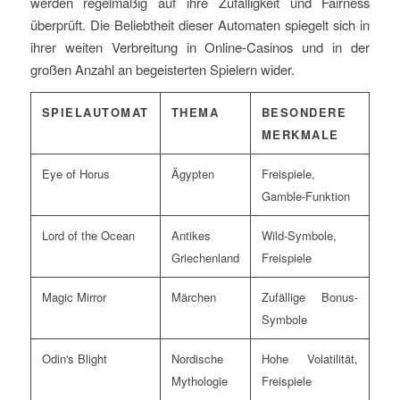
werden regelmäßig auf ihre Zufälligkeit und Fairness
überprüft. Die Beliebtheit dieser Automaten spiegelt sich in
ihrer weiten Verbreitung in Online-Casinos und in der
großen Anzahl an begeisterten Spielern wider.
SPIELAUTOMAT
THEMA
BESONDERE
MERKMALE
Eye of Horus
Ägypten
Freispiele,
Gamble-Funktion
Lord of the Ocean
Antikes
Wild-Symbole,
Griechenland
Freispiele
Magic Mirror
Märchen
Zufällige Bonus-
Symbole
Odin's Blight
Nordische
Hohe Volatilität,
Mythologie
Freispiele