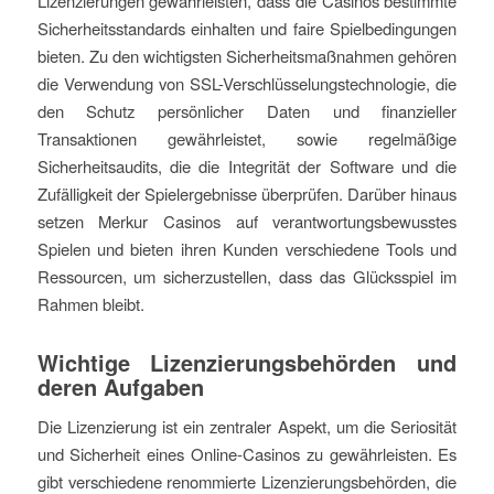
Lizenzierungen gewährleisten, dass die Casinos bestimmte
Sicherheitsstandards einhalten und faire Spielbedingungen
bieten. Zu den wichtigsten Sicherheitsmaßnahmen gehören
die Verwendung von SSL-Verschlüsselungstechnologie, die
den Schutz persönlicher Daten und finanzieller
Transaktionen gewährleistet, sowie regelmäßige
Sicherheitsaudits, die die Integrität der Software und die
Zufälligkeit der Spielergebnisse überprüfen. Darüber hinaus
setzen Merkur Casinos auf verantwortungsbewusstes
Spielen und bieten ihren Kunden verschiedene Tools und
Ressourcen, um sicherzustellen, dass das Glücksspiel im
Rahmen bleibt.
Wichtige Lizenzierungsbehörden und
deren Aufgaben
Die Lizenzierung ist ein zentraler Aspekt, um die Seriosität
und Sicherheit eines Online-Casinos zu gewährleisten. Es
gibt verschiedene renommierte Lizenzierungsbehörden, die