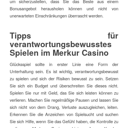
um sicherzustellen, dass Sie das Beste aus einem
Bonusangebot herausholen können und nicht von
unerwarteten Einschränkungen überrascht werden.
Tipps für
verantwortungsbewusstes
Spielen im Merkur Casino
Glücksspiel sollte in erster Linie eine Form der
Unterhaltung sein. Es ist wichtig, verantwortungsbewusst
zu spielen und sich der Risiken bewusst zu sein. Setzen
Sie sich ein Budget und überschreiten Sie dieses nicht.
Spielen Sie nur mit Geld, das Sie sich leisten können zu
verlieren. Machen Sie regelmäßige Pausen und lassen Sie
sich nicht von dem Drang, Verluste auszugleichen, leiten.
Erkennen Sie die Anzeichen von Spielsucht und suchen
Sie sich Hilfe, wenn Sie das Gefühl haben, die Kontrolle zu