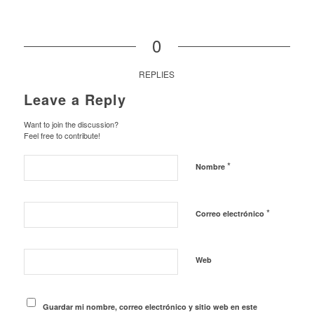
0
REPLIES
Leave a Reply
Want to join the discussion?
Feel free to contribute!
*
Nombre
*
Correo electrónico
Web
Guardar mi nombre, correo electrónico y sitio web en este