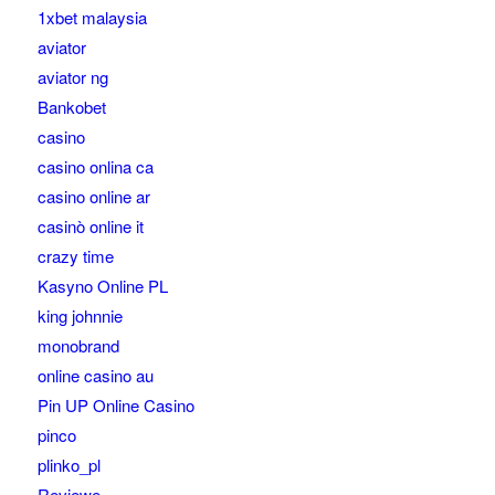
1xbet malaysia
aviator
aviator ng
Bankobet
casino
casino onlina ca
casino online ar
casinò online it
crazy time
Kasyno Online PL
king johnnie
monobrand
online casino au
Pin UP Online Casino
pinco
plinko_pl
Reviewe