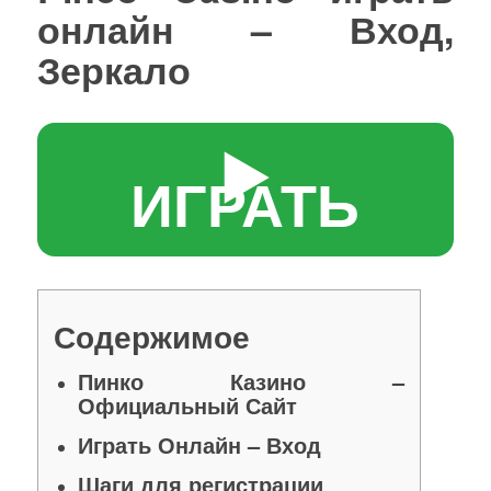
онлайн – Вход,
Зеркало
▶️
ИГРАТЬ
Содержимое
Пинко Казино –
Официальный Сайт
Играть Онлайн – Вход
Шаги для регистрации