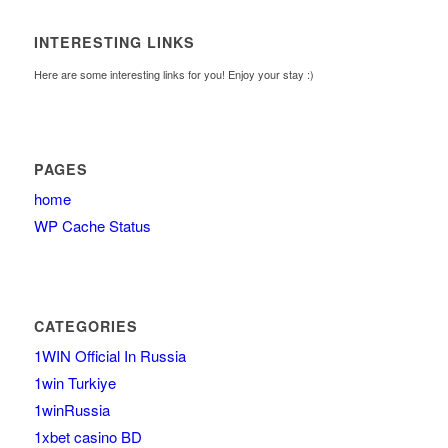
INTERESTING LINKS
Here are some interesting links for you! Enjoy your stay :)
PAGES
home
WP Cache Status
CATEGORIES
1WIN Official In Russia
1win Turkiye
1winRussia
1xbet casino BD