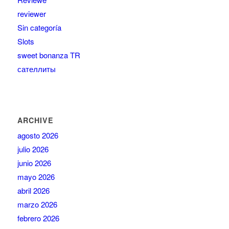
reviewer
Sin categoría
Slots
sweet bonanza TR
сателлиты
ARCHIVE
agosto 2026
julio 2026
junio 2026
mayo 2026
abril 2026
marzo 2026
febrero 2026