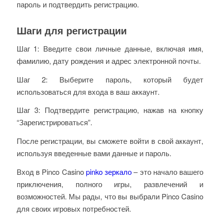
пароль и подтвердить регистрацию.
Шаги для регистрации
Шаг 1: Введите свои личные данные, включая имя,
фамилию, дату рождения и адрес электронной почты.
Шаг 2: Выберите пароль, который будет
использоваться для входа в ваш аккаунт.
Шаг 3: Подтвердите регистрацию, нажав на кнопку
“Зарегистрироваться”.
После регистрации, вы сможете войти в свой аккаунт,
используя введенные вами данные и пароль.
Вход в Pinco Casino
pinko зеркало
– это начало вашего
приключения, полного игры, развлечений и
возможностей. Мы рады, что вы выбрали Pinco Casino
для своих игровых потребностей.