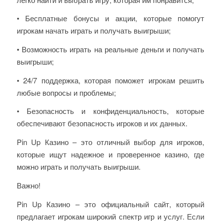
• Бесплатные бонусы и акции, которые помогут
игрокам начать играть и получать выигрыши;
• Возможность играть на реальные деньги и получать
выигрыши;
• 24/7 поддержка, которая поможет игрокам решить
любые вопросы и проблемы;
• Безопасность и конфиденциальность, которые
обеспечивают безопасность игроков и их данных.
Pin Up Казино – это отличный выбор для игроков,
которые ищут надежное и проверенное казино, где
можно играть и получать выигрыши.
Важно!
Pin Up Казино – это официальный сайт, который
предлагает игрокам широкий спектр игр и услуг. Если