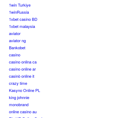
1win Turkiye
1winRussia
1xbet casino BD
1xbet malaysia
aviator
aviator ng
Bankobet
casino
casino onlina ca
casino online ar
casinò online it
crazy time
Kasyno Online PL
king johnnie
monobrand
online casino au