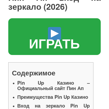
зеркало (2026)
ИГРАТЬ
Содержимое
Pin Up Казино –
Официальный сайт Пин Ап
Преимущества Pin Up Казино
Вход на зеркало Pin Up