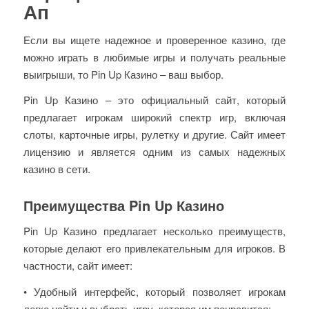
Ап
Если вы ищете надежное и проверенное казино, где
можно играть в любимые игры и получать реальные
выигрыши, то Pin Up Казино – ваш выбор.
Pin Up Казино – это официальный сайт, который
предлагает игрокам широкий спектр игр, включая
слоты, карточные игры, рулетку и другие. Сайт имеет
лицензию и является одним из самых надежных
казино в сети.
Преимущества Pin Up Казино
Pin Up Казино предлагает несколько преимуществ,
которые делают его привлекательным для игроков. В
частности, сайт имеет:
• Удобный интерфейс, который позволяет игрокам
легко найти и выбрать игру, которая им понравится;