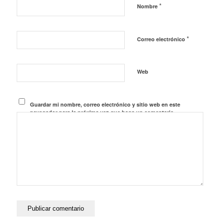
*
Nombre
*
Correo electrónico
Web
Guardar mi nombre, correo electrónico y sitio web en este
navegador para la próxima vez que haga un comentario.