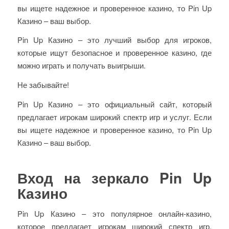
вы ищете надежное и проверенное казино, то Pin Up
Казино – ваш выбор.
Pin Up Казино – это лучший выбор для игроков,
которые ищут безопасное и проверенное казино, где
можно играть и получать выигрыши.
Не забывайте!
Pin Up Казино – это официальный сайт, который
предлагает игрокам широкий спектр игр и услуг. Если
вы ищете надежное и проверенное казино, то Pin Up
Казино – ваш выбор.
Вход на зеркало Pin Up
Казино
Pin Up Казино – это популярное онлайн-казино,
которое предлагает игрокам широкий спектр игр,