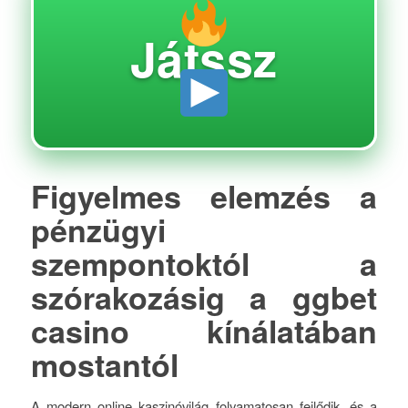
Játssz
Figyelmes elemzés a
pénzügyi
szempontoktól a
szórakozásig a ggbet
casino kínálatában
mostantól
A modern online kaszinóvilág folyamatosan fejlődik, és a