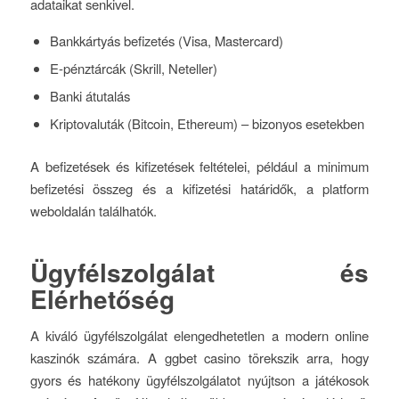
adataikat senkivel.
Bankkártyás befizetés (Visa, Mastercard)
E-pénztárcák (Skrill, Neteller)
Banki átutalás
Kriptovaluták (Bitcoin, Ethereum) – bizonyos esetekben
A befizetések és kifizetések feltételei, például a minimum
befizetési összeg és a kifizetési határidők, a platform
weboldalán találhatók.
Ügyfélszolgálat és
Elérhetőség
A kiváló ügyfélszolgálat elengedhetetlen a modern online
kaszinók számára. A ggbet casino törekszik arra, hogy
gyors és hatékony ügyfélszolgálatot nyújtson a játékosok