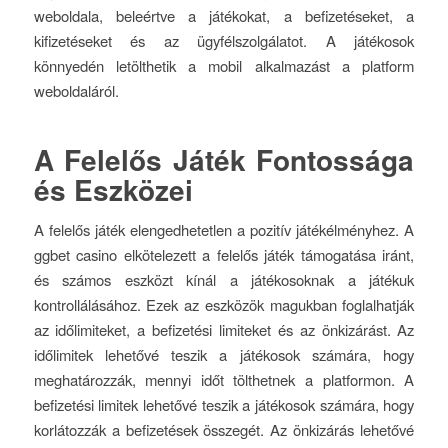
weboldala, beleértve a játékokat, a befizetéseket, a
kifizetéseket és az ügyfélszolgálatot. A játékosok
könnyedén letölthetik a mobil alkalmazást a platform
weboldaláról.
A Felelős Játék Fontossága
és Eszközei
A felelős játék elengedhetetlen a pozitív játékélményhez. A
ggbet casino elkötelezett a felelős játék támogatása iránt,
és számos eszközt kínál a játékosoknak a játékuk
kontrollálásához. Ezek az eszközök magukban foglalhatják
az időlimiteket, a befizetési limiteket és az önkizárást. Az
időlimitek lehetővé teszik a játékosok számára, hogy
meghatározzák, mennyi időt tölthetnek a platformon. A
befizetési limitek lehetővé teszik a játékosok számára, hogy
korlátozzák a befizetések összegét. Az önkizárás lehetővé