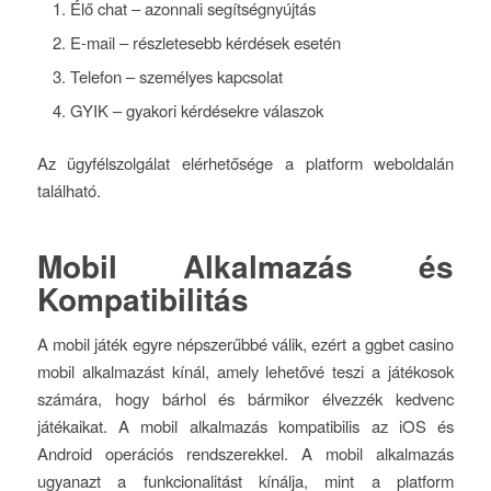
Élő chat – azonnali segítségnyújtás
E-mail – részletesebb kérdések esetén
Telefon – személyes kapcsolat
GYIK – gyakori kérdésekre válaszok
Az ügyfélszolgálat elérhetősége a platform weboldalán
található.
Mobil Alkalmazás és
Kompatibilitás
A mobil játék egyre népszerűbbé válik, ezért a ggbet casino
mobil alkalmazást kínál, amely lehetővé teszi a játékosok
számára, hogy bárhol és bármikor élvezzék kedvenc
játékaikat. A mobil alkalmazás kompatibilis az iOS és
Android operációs rendszerekkel. A mobil alkalmazás
ugyanazt a funkcionalitást kínálja, mint a platform