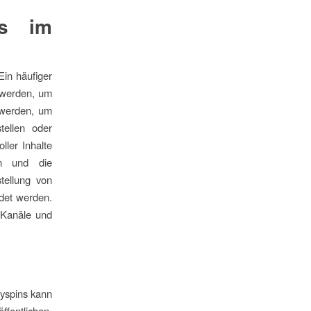
ns im
Ein häufiger
t werden, um
 werden, um
tellen oder
ller Inhalte
en und die
tellung von
det werden.
e Kanäle und
lyspins kann
fentlichen.