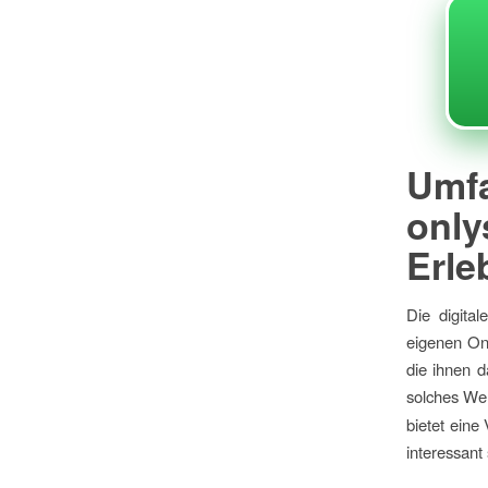
Umf
onl
Erle
Die digital
eigenen On
die ihnen d
solches Wer
bietet eine
interessant