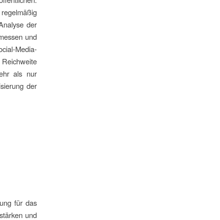
e regelmäßig
 Analyse der
u messen und
cial-Media-
 Reichweite
ehr als nur
isierung der
ung für das
 stärken und