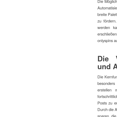
Die Möglich
Automatisie
breite Palet
zu fördern.
werden ka
erschließen
onlyspins a
Die V
und A
Die Kernfun
besonders 
erstellen 
fortschritt
Posts zu er
Durch die 
sparen, die