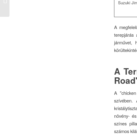
Suzuki Ji
játékélményhez...
A megfelelő
terepjárás
járművet, 
körültekinté
A Ter
Road"
A "chicke
szívében. 
kristálytisz
növény- és
színes pil
számos kilá