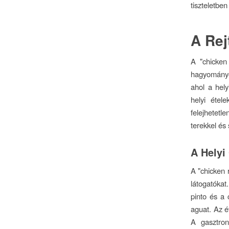
tiszteletben
A Rej
A "chicken
hagyományok
ahol a hel
helyi étel
felejhetetl
terekkel és
A Helyi
A "chicken 
látogatókat
pinto és a 
aguat. Az é
A gasztron