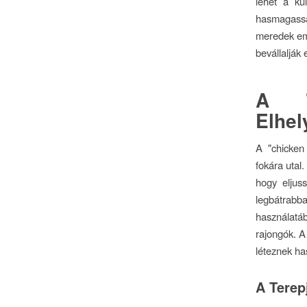
lehet a kü
hasmagasság
meredek eme
bevállalják 
A "
Elhe
A "chicken
fokára utal.
hogy eljuss
legbátrabb
használatá
rajongók. A
léteznek ha
A Terep