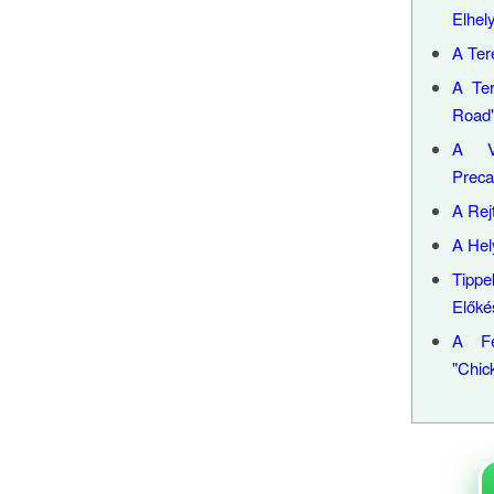
Elhel
A Ter
A Ter
Road"
A Va
Preca
A Rejt
A Hel
Tip
Előké
A Fe
"Chic