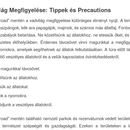
lág Megfigyelése: Tippek és Precautions
road" mentén a vadvilág megfigyelése különleges élményt nyújt. A ter
uszpángok, kék ara papagájok, majmok, és számos más állatfaj. Font
szabályok betartása. Ne közelítsünk az állatokhoz, ne etessük őket, és
szetes élőhelyükben. Érdemes távcsövet vinni magunkkal a megfigy
nyomokra, amelyek segíthetnek az állatok felkutatásában. A túra előtt t
élő veszélyes állatokról és a velük kapcsolatos óvintézkedésekről.
 magunkkal távcsövet.
ítsünk az állatokhoz.
ük az állatokat.
ünk a nyomokra.
djunk a veszélyes állatokról.
road" mentén található nemzeti parkok és rezervátumok védett terüle
 természet szépségét és gazdagságát. Ezeken a területeken a l