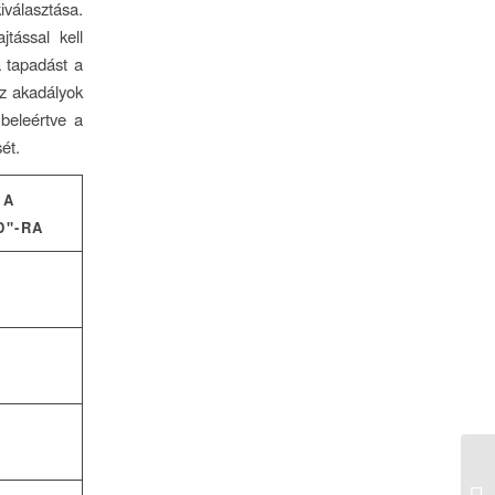
iválasztása.
tással kell
a tapadást a
az akadályok
 beleértve a
ét.
 A
D"-RA
Mo
se