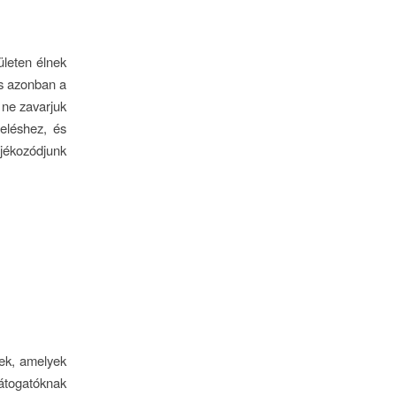
ületen élnek
os azonban a
 ne zavarjuk
eléshez, és
ájékozódjunk
tek, amelyek
átogatóknak