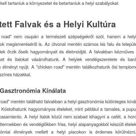
 kell tartaniuk a környezetet és betartaniuk a helyi szabályokat.
tett Falvak és a Helyi Kultúra
 road" nem csupán a természeti szépségekről szól, hanem a helyi
 megismeréséről is. Az útvonal mentén számos kis falu és települé
yiek őrzik őseik hagyományait és életmódját. A falvakban kézműves 
eket és italokat vásárolhatunk. A helyiek vendégszeretete és bar
en élményt nyújt. A "chicken road" mentén találkozhatunk ősi templomo
 színes házakkal.
 Gasztronómia Kínálata
road" mentén található falvakban a helyi gasztronómia különleges kínála
. Kóstolhatunk hagyományos ételeket, mint például a tamales, a pupu
casamiento. A helyi italok közül nem szabad kihagyni a cafét, a hor
ttermekben és vendéglőkben friss, helyi alapanyagokból készült ételek
ómiai élmények mellett a helyi piacokon is érdemes körülnézni,