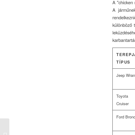
A "chicken 
A járműnek
rendelkezni
különböző t
leküzdéséhe
karbantartá
TEREPJ
TÍPUS
Jeep Wran
Toyota 
Cruiser
Ford Bron
Szerencsés Mostbet bejelentkezés a
biztonságos és gyors online