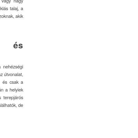
l vagy nagy
lás talaj, a
zoknak, akik
e és
a nehézségi
az útvonalat,
k, és csak a
n a helyiek
 terepjárós
lálhatók, de