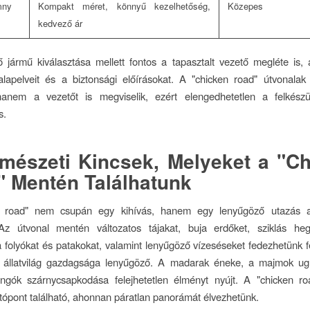
mny
Kompakt méret, könnyű kezelhetőség,
Közepes
kedvező ár
 jármű kiválasztása mellett fontos a tapasztalt vezető megléte is, 
 alapelveit és a biztonsági előírásokat. A "chicken road" útvonala
hanem a vezetőt is megviselik, ezért elengedhetetlen a felkész
s.
mészeti Kincsek, Melyeket a "C
 Mentén Találhatunk
n road" nem csupán egy kihívás, hanem egy lenyűgöző utazás a
Az útvonal mentén változatos tájakat, buja erdőket, sziklás heg
ta folyókat és patakokat, valamint lenyűgöző vízeséseket fedezhetünk fe
 állatvilág gazdagsága lenyűgöző. A madarak éneke, a majmok ug
langók szárnycsapkodása felejhetetlen élményt nyújt. A "chicken r
tópont található, ahonnan páratlan panorámát élvezhetünk.