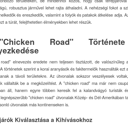
lönböző területeken, de mindenhol közös, hogy csak terepjáróva
ú, robusztus járművel lehet rajta áthaladni. A nehézségi fokot a szik
lkedők és ereszkedők, valamint a folyók és patakok átkelése adja. A
ezt a túrát, felejthetetlen élményekben lehet részük.
Chicken Road" Történet
lyezkedése
 road" elnevezés eredete nem teljesen tisztázott, de valószínűleg 
 A történetek szerint a korai aranyásók és fakitermelők használták ezt 
anak a távoli területekre. Az útvonalak sokszor veszélyesek volta
ak vállalták be a megközelítést. A "chicken road" ma már nem csupá
ban áll, hanem egyre többen keresik fel a kalandvágyó turisták és
 legnépszerűbb "chicken road" útvonalak Közép- és Dél-Amerikában ta
sonló útvonalak más kontinenseken is.
járók Kiválasztása a Kihívásokhoz