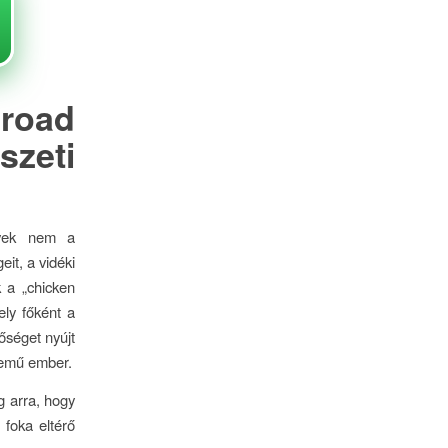
road
zeti
lyek nem a
it, a vidéki
k a „chicken
ly főként a
őséget nyújt
llemű ember.
g arra, hogy
foka eltérő