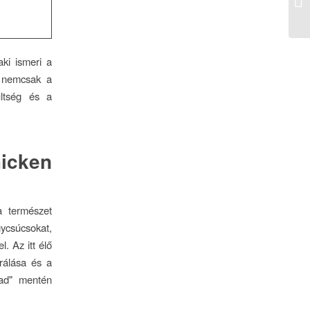
f..
aki ismeri a
k nemcsak a
ültség és a
hicken
 természet
ycsúcsokat,
l. Az itt élő
rálása és a
oad" mentén