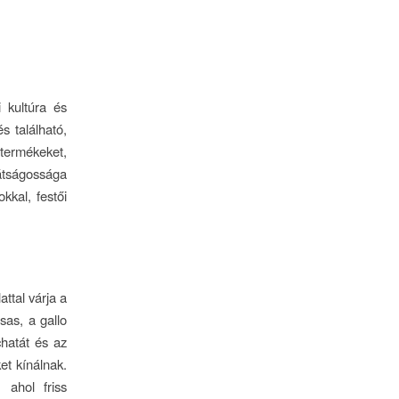
 kultúra és
s található,
termékeket,
átságossága
kkal, festői
ttal várja a
sas, a gallo
chatát és az
et kínálnak.
 ahol friss