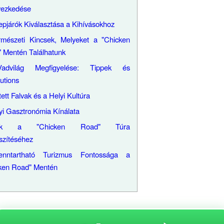
yezkedése
epjárók Kiválasztása a Kihívásokhoz
mészeti Kincsek, Melyeket a "Chicken
 Mentén Találhatunk
dvilág Megfigyelése: Tippek és
utions
ett Falvak és a Helyi Kultúra
yi Gasztronómia Kínálata
pek a "Chicken Road" Túra
szítéséhez
nntartható Turizmus Fontossága a
ken Road" Mentén