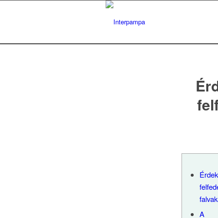
Érd
fel
Érde
felfe
falvak
A "