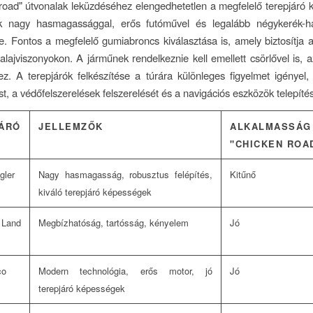
road" útvonalak leküzdéséhez elengedhetetlen a megfelelő terepjáró k
 nagy hasmagassággal, erős futóművel és legalább négykerék-haj
e. Fontos a megfelelő gumiabroncs kiválasztása is, amely biztosítja 
alajviszonyokon. A járműnek rendelkeznie kell emellett csörlővel is, 
z. A terepjárók felkészítése a túrára különleges figyelmet igényel,
st, a védőfelszerelések felszerelését és a navigációs eszközök telepítés
ÁRÓ
JELLEMZŐK
ALKALMASSÁG
"CHICKEN ROA
gler
Nagy hasmagasság, robusztus felépítés,
Kitűnő
kiváló terepjáró képességek
Land
Megbízhatóság, tartósság, kényelem
Jó
co
Modern technológia, erős motor, jó
Jó
terepjáró képességek