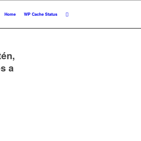
Home
WP Cache Status
tén,
és a