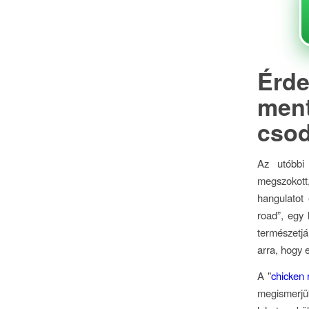
Érd
men
csod
Az utóbbi
megszokott,
hangulatot 
road”, egy
természetjá
arra, hogy 
A "
chicken 
megismerjü