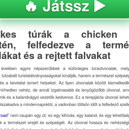
🔥 Játssz ▶️
ekes túrák a chicken 
tén, felfedezve a termés
ákat és a rejtett falvakat
 években egyre népszerűbbek a különleges túraútvonalak, me
 túlzabált turistalátványosságokat kínálják, hanem a természet szépsége
és a kevésbé ismert helyeket. Az ilyen útvonalak között kiemelkedi
 hírhedten nehéz, de annál izgalmasabb és lenyűgözőbb útvonal, ame
rók és a kalandvágyó vezetők kedvence. Ez a terepjárós útvonal lehet
elszakadva a mindennapoktól, a vadonban töltsön időt a felfedező sze
road
" nem csupán egy út; ez egy kihívás, egy kaland, és egy lehetősé
k a természet erejét és szépségét. Az útvonal hossza és nehézségi 