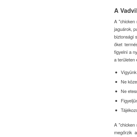
A Vadvi
A "chicken 
jaguárok, p
biztonsági 
őket termé
figyelni a 
a területen 
Vigyünk
Ne közel
Ne etess
Figyelj
Tájékozó
A "chicken 
megőrzik a