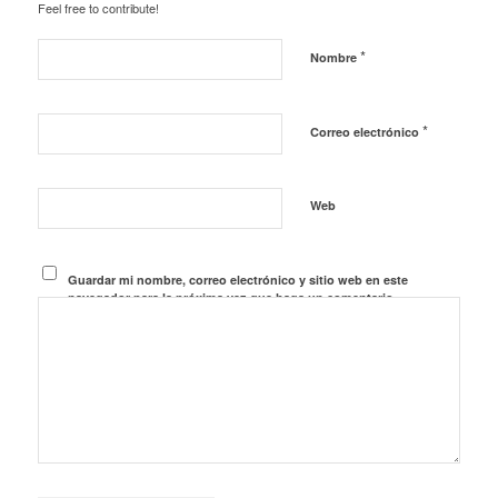
Feel free to contribute!
*
Nombre
*
Correo electrónico
Web
Guardar mi nombre, correo electrónico y sitio web en este
navegador para la próxima vez que haga un comentario.