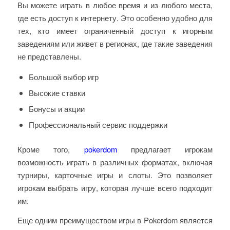
Вы можете играть в любое время и из любого места,
где есть доступ к интернету. Это особенно удобно для
тех, кто имеет ограниченный доступ к игорным
заведениям или живет в регионах, где такие заведения
не представлены.
Большой выбор игр
Высокие ставки
Бонусы и акции
Профессиональный сервис поддержки
Кроме того,
pokerdom
предлагает игрокам
возможность играть в различных форматах, включая
турниры, карточные игры и слоты. Это позволяет
игрокам выбрать игру, которая лучше всего подходит
им.
Еще одним преимуществом игры в Pokerdom является