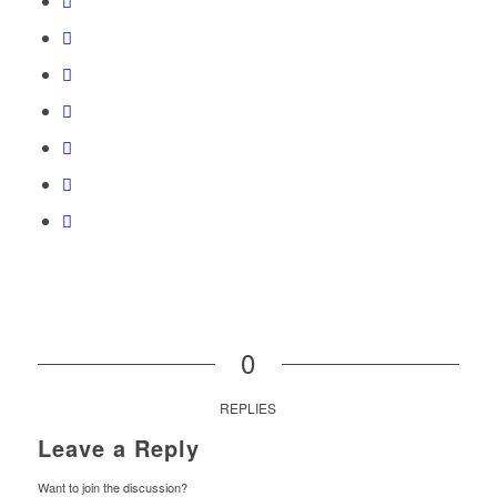
0
REPLIES
Leave a Reply
Want to join the discussion?