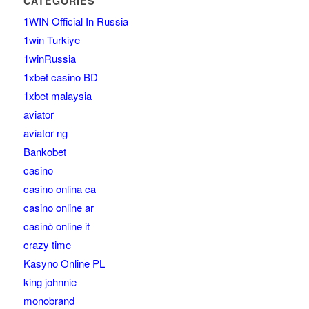
CATEGORIES
1WIN Official In Russia
1win Turkiye
1winRussia
1xbet casino BD
1xbet malaysia
aviator
aviator ng
Bankobet
casino
casino onlina ca
casino online ar
casinò online it
crazy time
Kasyno Online PL
king johnnie
monobrand