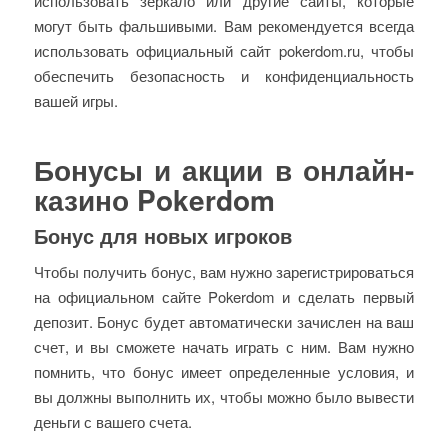
использовать зеркало или другие сайты, которые
могут быть фальшивыми. Вам рекомендуется всегда
использовать официальный сайт pokerdom.ru, чтобы
обеспечить безопасность и конфиденциальность
вашей игры.
Бонусы и акции в онлайн-
казино Pokerdom
Бонус для новых игроков
Чтобы получить бонус, вам нужно зарегистрироваться
на официальном сайте Pokerdom и сделать первый
депозит. Бонус будет автоматически зачислен на ваш
счет, и вы сможете начать играть с ним. Вам нужно
помнить, что бонус имеет определенные условия, и
вы должны выполнить их, чтобы можно было вывести
деньги с вашего счета.