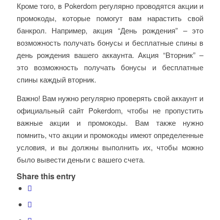
Кроме того, в Pokerdom регулярно проводятся акции и
промокоды, которые помогут вам нарастить свой
банкрол. Например, акция “День рождения” – это
возможность получать бонусы и бесплатные спины в
день рождения вашего аккаунта. Акция “Вторник” –
это возможность получать бонусы и бесплатные
спины каждый вторник.
Важно! Вам нужно регулярно проверять свой аккаунт и
официальный сайт Pokerdom, чтобы не пропустить
важные акции и промокоды. Вам также нужно
помнить, что акции и промокоды имеют определенные
условия, и вы должны выполнить их, чтобы можно
было вывести деньги с вашего счета.
Share this entry