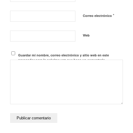
*
Correo electrónico
Web
Guardar mi nombre, correo electrónico y sitio web en este
navegador para la próxima vez que haga un comentario.