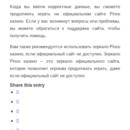
Когда вы ввели корректные данные, вы сможете
продолжить играть на официальном сайте Pinco
казино. Если у вас возникнут вопросы или проблемы,
вы можете обратиться к поддержке сайта, чтобы
получить помощь.
Вам также рекомендуется использовать зеркало Pinco
казино, если официальный сайт не доступен. Зеркало
Pinco казино – это зеркало официального сайта,
которое позволяет игрокам продолжать играть, даже
если официальный сайт не доступен.
Share this entry