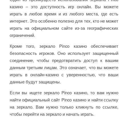
казино – это доступность игр онлайн. Вы можете
играть в любое время и из любого места, где есть
интернет. Это особенно полезно для тех, кто не может
играть на официальном сайте из-за географических
ограничений.
Кроме того, зеркало Pinco казино обеспечивает
безопасность игроков. Оно использует защищенный
соединение, чтобы предотвратить доступ к вашим
данным третьим лицам. Это означает, что вы можете
играть в онлайн-казино с уверенностью, что ваши
данные будут защищены.
Если вы ищете зеркало Pinco казино, то вам нужно
найти официальный сайт Pinco казино и найти ссылку
на зеркало. Вам нужно только кликнуть по ссылке,
чтобы перейти на зеркало и начать играть.