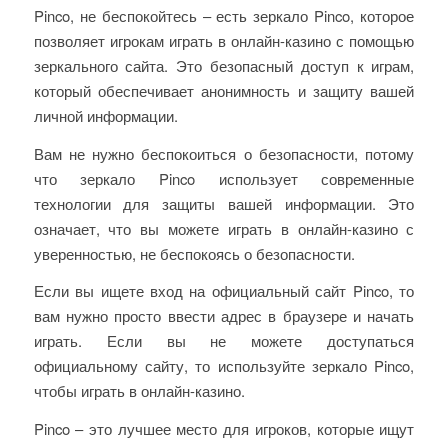
Pinco, не беспокойтесь – есть зеркало Pinco, которое
позволяет игрокам играть в онлайн-казино с помощью
зеркального сайта. Это безопасный доступ к играм,
который обеспечивает анонимность и защиту вашей
личной информации.
Вам не нужно беспокоиться о безопасности, потому
что зеркало Pinco использует современные
технологии для защиты вашей информации. Это
означает, что вы можете играть в онлайн-казино с
уверенностью, не беспокоясь о безопасности.
Если вы ищете вход на официальный сайт Pinco, то
вам нужно просто ввести адрес в браузере и начать
играть. Если вы не можете доступаться
официальному сайту, то используйте зеркало Pinco,
чтобы играть в онлайн-казино.
Pinco – это лучшее место для игроков, которые ищут