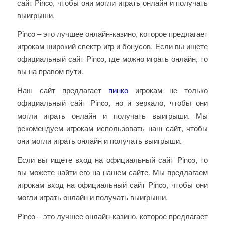
сайт Pinco, чтобы они могли играть онлайн и получать
выигрыши.
Pinco – это лучшее онлайн-казино, которое предлагает
игрокам широкий спектр игр и бонусов. Если вы ищете
официальный сайт Pinco, где можно играть онлайн, то
вы на правом пути.
Наш сайт предлагает
пинко
игрокам не только
официальный сайт Pinco, но и зеркало, чтобы они
могли играть онлайн и получать выигрыши. Мы
рекомендуем игрокам использовать наш сайт, чтобы
они могли играть онлайн и получать выигрыши.
Если вы ищете вход на официальный сайт Pinco, то
вы можете найти его на нашем сайте. Мы предлагаем
игрокам вход на официальный сайт Pinco, чтобы они
могли играть онлайн и получать выигрыши.
Pinco – это лучшее онлайн-казино, которое предлагает