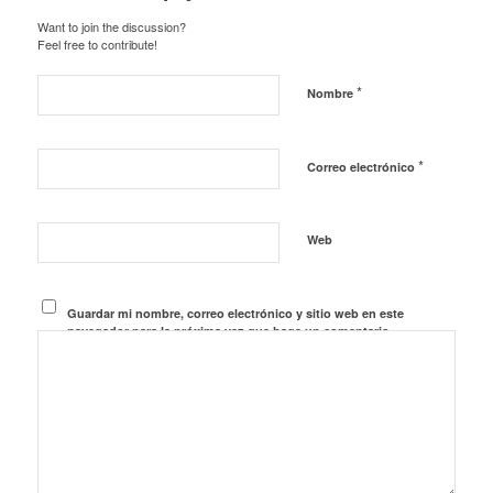
Want to join the discussion?
Feel free to contribute!
*
Nombre
*
Correo electrónico
Web
Guardar mi nombre, correo electrónico y sitio web en este
navegador para la próxima vez que haga un comentario.