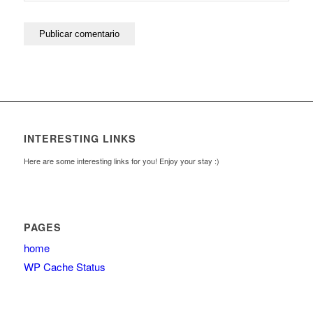
INTERESTING LINKS
Here are some interesting links for you! Enjoy your stay :)
PAGES
home
WP Cache Status