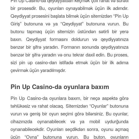
Pin Up Casino-da qeydiyyatdan keçmək çox rahat və sürətli
bir prosesdir. Bu, oyunları oynayabilmək üçün ilk adımdır.
Qeydiyyat prosesini başlata bilmək üçün sitemizdən “Pin Up
Giriş” butonuna və ya “Qeydiyyat” butonuna vurun. Bu
butonu tapmaq üçün sitemizin üstündən sətirli bir yerə
baxın. Qeydiyyat formasını doldurun və qeydiyyatınıza
bənzər bir şifrə yaradın. Formanın sonunda qeydiyyatınıza
bənzər bir şifrə yaradın və onu tekrar daxil edin. Bu proses,
sizi pin up casino-dan istifadə etmək üçün bir ilk adıma
çevirmək üçün yaradılmışdır.
Pin Up Casino-da oyunlara baxım
Pin Up Casino-da oyunlara baxım, bir neçə aspektə görə
təhlükəsiz və rahat olacaq. Sitemizdən “Oyunlar” butonuna
vurun və geniş bir oyun seçimi görə bilərsiniz. Bu oyunlar,
cihazınızda oynanabilecek və ya mobil uydurğunda
oynanabilecekdir. Oyunları seçdikdən sonra, oyunu açmaq
üçün “Oyna” butonuna vurun. Bu buton, oyunların