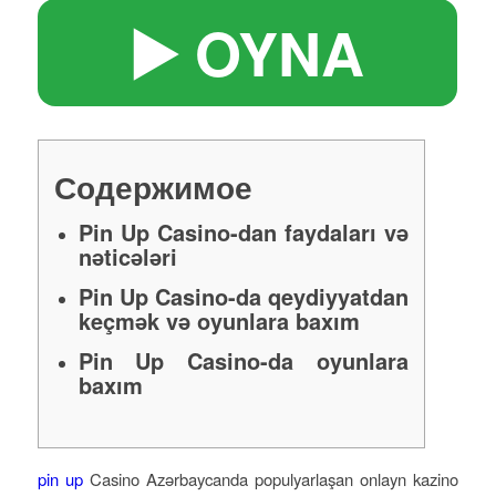
▶️ OYNA
Содержимое
Pin Up Casino-dan faydaları və
nəticələri
Pin Up Casino-da qeydiyyatdan
keçmək və oyunlara baxım
Pin Up Casino-da oyunlara
baxım
pin up
Casino Azərbaycanda populyarlaşan onlayn kazino