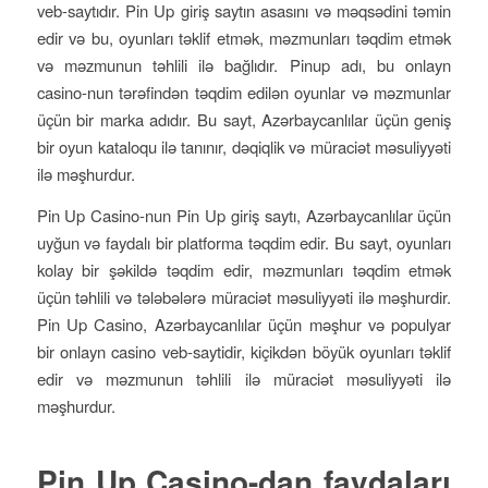
veb-saytıdır. Pin Up giriş saytın asasını və məqsədini təmin
edir və bu, oyunları təklif etmək, məzmunları təqdim etmək
və məzmunun təhlili ilə bağlıdır. Pinup adı, bu onlayn
casino-nun tərəfindən təqdim edilən oyunlar və məzmunlar
üçün bir marka adıdır. Bu sayt, Azərbaycanlılar üçün geniş
bir oyun kataloqu ilə tanınır, dəqiqlik və müraciət məsuliyyəti
ilə məşhurdur.
Pin Up Casino-nun Pin Up giriş saytı, Azərbaycanlılar üçün
uyğun və faydalı bir platforma təqdim edir. Bu sayt, oyunları
kolay bir şəkildə təqdim edir, məzmunları təqdim etmək
üçün təhlili və tələbələrə müraciət məsuliyyəti ilə məşhurdir.
Pin Up Casino, Azərbaycanlılar üçün məşhur və populyar
bir onlayn casino veb-saytidir, kiçikdən böyük oyunları təklif
edir və məzmunun təhlili ilə müraciət məsuliyyəti ilə
məşhurdur.
Pin Up Casino-dan faydaları