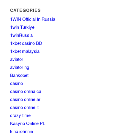
CATEGORIES
1WIN Official In Russia
1win Turkiye
1winRussia
1xbet casino BD
1xbet malaysia
aviator
aviator ng
Bankobet
casino
casino onlina ca
casino online ar
casinò online it
crazy time
Kasyno Online PL
king johnnie