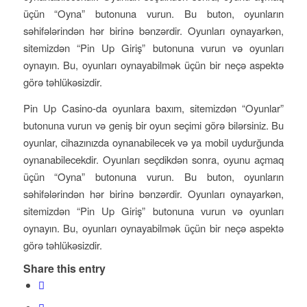
üçün “Oyna” butonuna vurun. Bu buton, oyunların
səhifələrindən hər birinə bənzərdir. Oyunları oynayarkən,
sitemizdən “Pin Up Giriş” butonuna vurun və oyunları
oynayın. Bu, oyunları oynayabilmək üçün bir neçə aspektə
görə təhlükəsizdir.
Pin Up Casino-da oyunlara baxım, sitemizdən “Oyunlar”
butonuna vurun və geniş bir oyun seçimi görə bilərsiniz. Bu
oyunlar, cihazınızda oynanabilecek və ya mobil uydurğunda
oynanabilecekdir. Oyunları seçdikdən sonra, oyunu açmaq
üçün “Oyna” butonuna vurun. Bu buton, oyunların
səhifələrindən hər birinə bənzərdir. Oyunları oynayarkən,
sitemizdən “Pin Up Giriş” butonuna vurun və oyunları
oynayın. Bu, oyunları oynayabilmək üçün bir neçə aspektə
görə təhlükəsizdir.
Share this entry