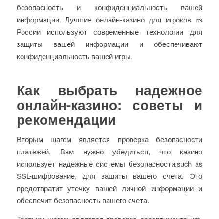
безопасность и конфиденциальность вашей
информации. Лучшие онлайн-казино для игроков из
России используют современные технологии для
защиты вашей информации и обеспечивают
конфиденциальность вашей игры.
Как выбрать надежное
онлайн-казино: советы и
рекомендации
Вторым шагом является проверка безопасности
платежей. Вам нужно убедиться, что казино
использует надежные системы безопасности,such as
SSL-шифрование, для защиты вашего счета. Это
предотвратит утечку вашей личной информации и
обеспечит безопасность вашего счета.
Третьим шагом является проверка ассортимента игр.