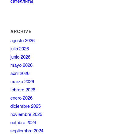
сателлиты
ARCHIVE
agosto 2026
julio 2026
junio 2026
mayo 2026
abril 2026
marzo 2026
febrero 2026
enero 2026
diciembre 2025
noviembre 2025
octubre 2024
septiembre 2024