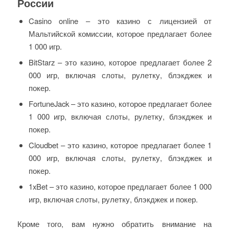
России
Casino online – это казино с лицензией от
Мальтийской комиссии, которое предлагает более
1 000 игр.
BitStarz – это казино, которое предлагает более 2
000 игр, включая слоты, рулетку, блэкджек и
покер.
FortuneJack – это казино, которое предлагает более
1 000 игр, включая слоты, рулетку, блэкджек и
покер.
Cloudbet – это казино, которое предлагает более 1
000 игр, включая слоты, рулетку, блэкджек и
покер.
1xBet – это казино, которое предлагает более 1 000
игр, включая слоты, рулетку, блэкджек и покер.
Кроме того, вам нужно обратить внимание на