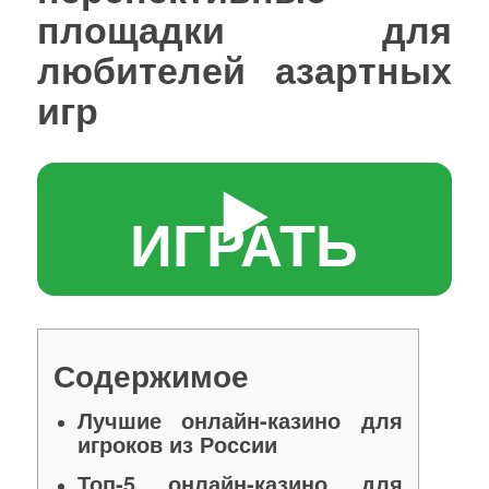
площадки для
любителей азартных
игр
▶️
ИГРАТЬ
Содержимое
Лучшие онлайн-казино для
игроков из России
Топ-5 онлайн-казино для