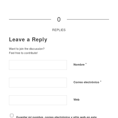
0
REPLIES
Leave a Reply
Want to join the discussion?
Feel free to contribute!
*
Nombre
*
Correo electrónico
Web
Guardar mi nombre, correo electrónico y sitio web en este