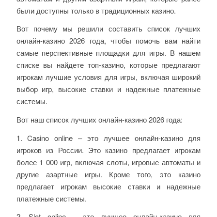
были доступны только в традиционных казино.
Вот почему мы решили составить список лучших
онлайн-казино 2026 года, чтобы помочь вам найти
самые перспективные площадки для игры. В нашем
списке вы найдете топ-казино, которые предлагают
игрокам лучшие условия для игры, включая широкий
выбор игр, высокие ставки и надежные платежные
системы.
Вот наш список лучших онлайн-казино 2026 года:
1. Casino online – это лучшее онлайн-казино для
игроков из России. Это казино предлагает игрокам
более 1 000 игр, включая слоты, игровые автоматы и
другие азартные игры. Кроме того, это казино
предлагает игрокам высокие ставки и надежные
платежные системы.
2. Slot online – это лучшее онлайн-казино для