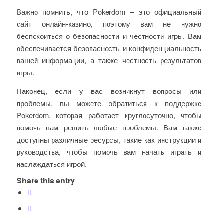
Важно помнить, что Pokerdom – это официальный
сайт онлайн-казино, поэтому вам не нужно
беспокоиться о безопасности и честности игры. Вам
обеспечивается безопасность и конфиденциальность
вашей информации, а также честность результатов
игры.
Наконец, если у вас возникнут вопросы или
проблемы, вы можете обратиться к поддержке
Pokerdom, которая работает круглосуточно, чтобы
помочь вам решить любые проблемы. Вам также
доступны различные ресурсы, такие как инструкции и
руководства, чтобы помочь вам начать играть и
наслаждаться игрой.
Share this entry