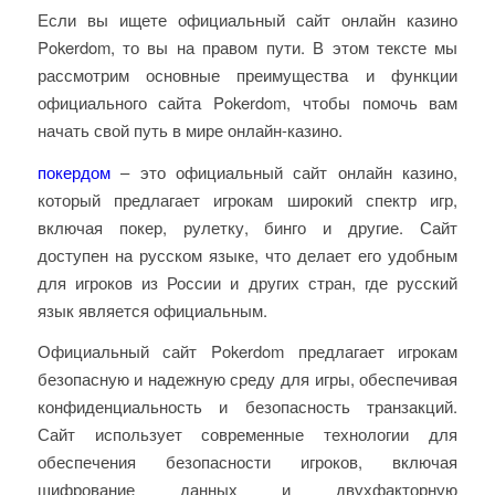
Если вы ищете официальный сайт онлайн казино
Pokerdom, то вы на правом пути. В этом тексте мы
рассмотрим основные преимущества и функции
официального сайта Pokerdom, чтобы помочь вам
начать свой путь в мире онлайн-казино.
покердом
– это официальный сайт онлайн казино,
который предлагает игрокам широкий спектр игр,
включая покер, рулетку, бинго и другие. Сайт
доступен на русском языке, что делает его удобным
для игроков из России и других стран, где русский
язык является официальным.
Официальный сайт Pokerdom предлагает игрокам
безопасную и надежную среду для игры, обеспечивая
конфиденциальность и безопасность транзакций.
Сайт использует современные технологии для
обеспечения безопасности игроков, включая
шифрование данных и двухфакторную