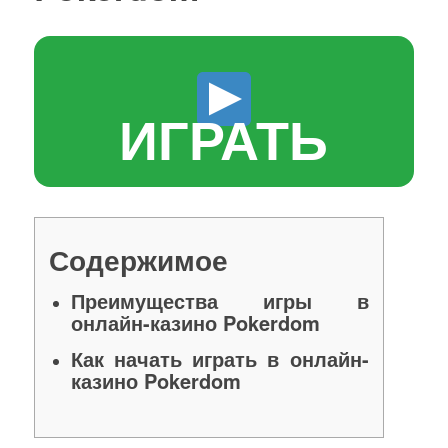
ИГРАТЬ
Содержимое
Преимущества игры в
онлайн-казино Pokerdom
Как начать играть в онлайн-
казино Pokerdom