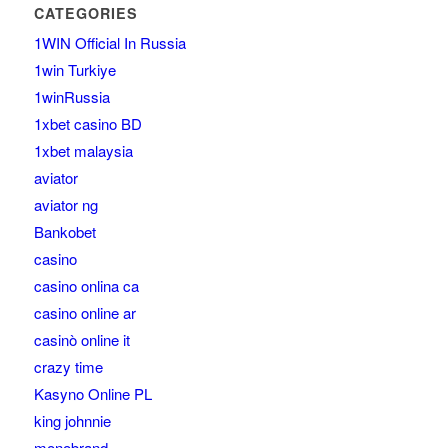
CATEGORIES
1WIN Official In Russia
1win Turkiye
1winRussia
1xbet casino BD
1xbet malaysia
aviator
aviator ng
Bankobet
casino
casino onlina ca
casino online ar
casinò online it
crazy time
Kasyno Online PL
king johnnie
monobrand