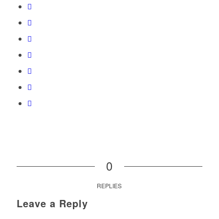
0
REPLIES
Leave a Reply