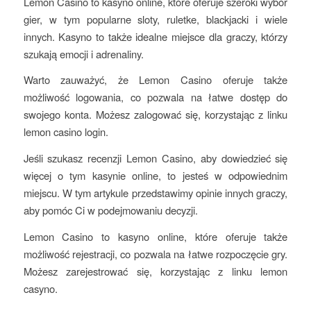
Lemon Casino to kasyno online, które oferuje szeroki wybór
gier, w tym popularne sloty, ruletke, blackjacki i wiele
innych. Kasyno to także idealne miejsce dla graczy, którzy
szukają emocji i adrenaliny.
Warto zauważyć, że Lemon Casino oferuje także
możliwość logowania, co pozwala na łatwe dostęp do
swojego konta. Możesz zalogować się, korzystając z linku
lemon casino login.
Jeśli szukasz recenzji Lemon Casino, aby dowiedzieć się
więcej o tym kasynie online, to jesteś w odpowiednim
miejscu. W tym artykule przedstawimy opinie innych graczy,
aby pomóc Ci w podejmowaniu decyzji.
Lemon Casino to kasyno online, które oferuje także
możliwość rejestracji, co pozwala na łatwe rozpoczęcie gry.
Możesz zarejestrować się, korzystając z linku lemon
casyno.