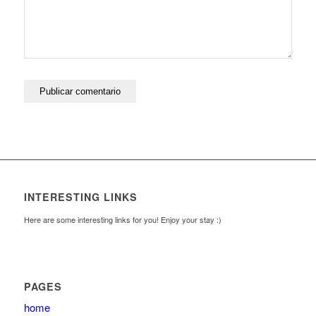
INTERESTING LINKS
Here are some interesting links for you! Enjoy your stay :)
PAGES
home