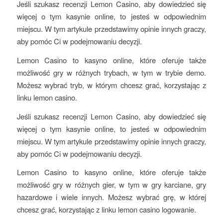
Jeśli szukasz recenzji Lemon Casino, aby dowiedzieć się
więcej o tym kasynie online, to jesteś w odpowiednim
miejscu. W tym artykule przedstawimy opinie innych graczy,
aby pomóc Ci w podejmowaniu decyzji.
Lemon Casino to kasyno online, które oferuje także
możliwość gry w różnych trybach, w tym w trybie demo.
Możesz wybrać tryb, w którym chcesz grać, korzystając z
linku lemon casino.
Jeśli szukasz recenzji Lemon Casino, aby dowiedzieć się
więcej o tym kasynie online, to jesteś w odpowiednim
miejscu. W tym artykule przedstawimy opinie innych graczy,
aby pomóc Ci w podejmowaniu decyzji.
Lemon Casino to kasyno online, które oferuje także
możliwość gry w różnych gier, w tym w gry karciane, gry
hazardowe i wiele innych. Możesz wybrać grę, w której
chcesz grać, korzystając z linku lemon casino logowanie.