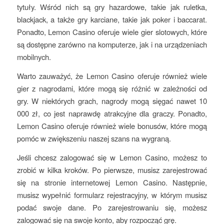
tytuły. Wśród nich są gry hazardowe, takie jak ruletka,
blackjack, a także gry karciane, takie jak poker i baccarat.
Ponadto, Lemon Casino oferuje wiele gier slotowych, które
są dostępne zarówno na komputerze, jak i na urządzeniach
mobilnych.
Warto zauważyć, że Lemon Casino oferuje również wiele
gier z nagrodami, które mogą się różnić w zależności od
gry. W niektórych grach, nagrody mogą sięgać nawet 10
000 zł, co jest naprawdę atrakcyjne dla graczy. Ponadto,
Lemon Casino oferuje również wiele bonusów, które mogą
pomóc w zwiększeniu naszej szans na wygraną.
Jeśli chcesz zalogować się w Lemon Casino, możesz to
zrobić w kilka kroków. Po pierwsze, musisz zarejestrować
się na stronie internetowej Lemon Casino. Następnie,
musisz wypełnić formularz rejestracyjny, w którym musisz
podać swoje dane. Po zarejestrowaniu się, możesz
zalogować się na swoje konto, aby rozpocząć grę.