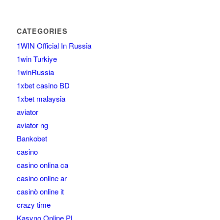
CATEGORIES
1WIN Official In Russia
1win Turkiye
1winRussia
1xbet casino BD
1xbet malaysia
aviator
aviator ng
Bankobet
casino
casino onlina ca
casino online ar
casinò online it
crazy time
Kasyno Online PL