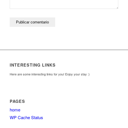
INTERESTING LINKS
Here are some interesting links for you! Enjoy your stay :)
PAGES
home
WP Cache Status