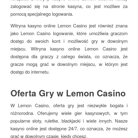
zalogować się na stronie kasyna, co jest możliwe za
pomocą specjalnego logowania.
Witryna kasyno online Lemon Casino jest również znana
jako Lemon Casino logowanie, które umożliwia graczom
dostęp do swoich kont i możliwość gry w dowolnym
miejscu. Witryna kasyno online Lemon Casino jest
dostępna dla graczy z całego świata, co oznacza, że
gracze mogą grać w dowolnym miejscu, w którym jest
dostęp do internetu.
Oferta Gry w Lemon Casino
W Lemon Casino, oferta gry jest niezwykle bogata i
różnorodna. Oferujemy wiele gier kasynowych, w tym
popularne sloty, ruletke, blackjacki i wiele innych. Nasze
kasyno online jest dostępne 24/7, co oznacza, że możesz
grać w dowolnym czasie, kiedy chcesz.