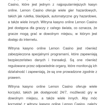
Casino, które jest jednym z najpopularniejszych kasyn
online. Lemon Casino oferuje wiele gier hazardowych,
takich jak ruletka, blackjack, automatyczne gry hazardowe,
a także wiele innych. Witryna kasyno online Lemon Casino
jest dostępna dla graczy z całego świata, co oznacza, że
gracze mogą grać w dowolnym miejscu, w którym jest
dostęp do internetu.
Witryna kasyno online Lemon Casino jest również
zabezpieczona specjalnymi programami, które zapewniają
bezpieczeństwo danych i transakcji. Są one również
regulowane przez odpowiednie organy, które monitorują ich
działalność i zapewniają, że są one prowadzone zgodnie z
prawem.
Witryna kasyno online Lemon Casino oferuje wiele
korzyści, takich jak dostępność 24/7, możliwość gry w
dowolnym miejscu, a także wiele innych. Aby móc
korzystać z witryny kasyno online Lemon Casino, należy