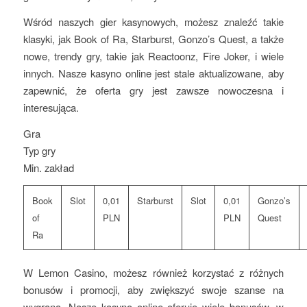
Wśród naszych gier kasynowych, możesz znaleźć takie
klasyki, jak Book of Ra, Starburst, Gonzo’s Quest, a także
nowe, trendy gry, takie jak Reactoonz, Fire Joker, i wiele
innych. Nasze kasyno online jest stale aktualizowane, aby
zapewnić, że oferta gry jest zawsze nowoczesna i
interesująca.
Gra
Typ gry
Min. zakład
Book
Slot
0,01
Starburst
Slot
0,01
Gonzo’s
of
PLN
PLN
Quest
Ra
W Lemon Casino, możesz również korzystać z różnych
bonusów i promocji, aby zwiększyć swoje szanse na
wygraną. Nasze kasyno online oferuje wiele bonusów, w