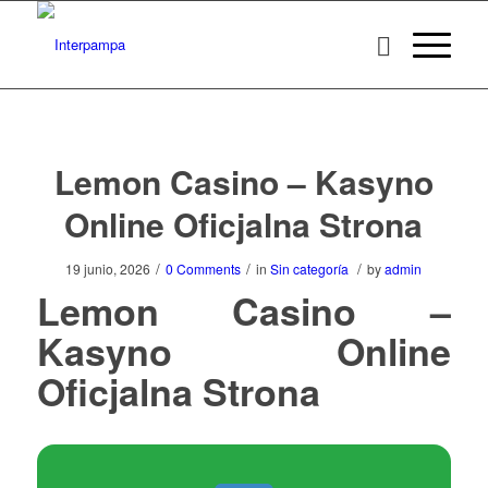
Lemon Casino – Kasyno
Online Oficjalna Strona
/
/
/
19 junio, 2026
0 Comments
in
Sin categoría
by
admin
Lemon Casino –
Kasyno Online
Oficjalna Strona