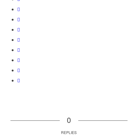
0
REPLIES