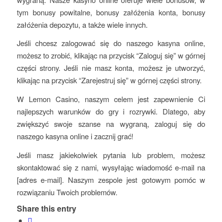
tym bonusy powitalne, bonusy załóżenia konta, bonusy
załóżenia depozytu, a także wiele innych.
Jeśli chcesz zalogować się do naszego kasyna online,
możesz to zrobić, klikając na przycisk “Zaloguj się” w górnej
części strony. Jeśli nie masz konta, możesz je utworzyć,
klikając na przycisk “Zarejestruj się” w górnej części strony.
W Lemon Casino, naszym celem jest zapewnienie Ci
najlepszych warunków do gry i rozrywki. Dlatego, aby
zwiększyć swoje szanse na wygraną, zaloguj się do
naszego kasyna online i zacznij grać!
Jeśli masz jakiekolwiek pytania lub problem, możesz
skontaktować się z nami, wysyłając wiadomość e-mail na
[adres e-mail]. Naszym zespole jest gotowym pomóc w
rozwiązaniu Twoich problemów.
Share this entry