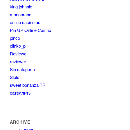
king johnnie
monobrand
online casino au
Pin UP Online Casino
pinco
plinko_pl
Reviewe
reviewer
Sin categoría
Slots
sweet bonanza TR
сателлиты
ARCHIVE