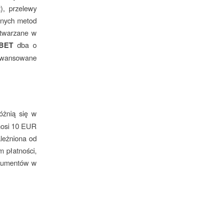
z), przelewy
ólnych metod
etwarzane w
BET
dba o
aawansowane
óżnią się w
nosi 10 EUR
leżniona od
m płatności,
kumentów w