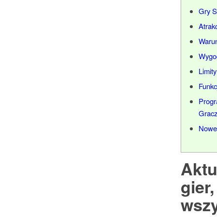
Gry S
Atrak
Warun
Wygod
Limit
Funkc
Progr
Grac
Nowe 
Aktu
gier
wsz