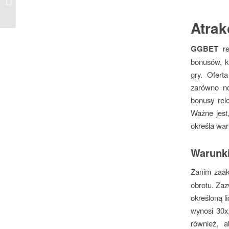
Casino bez...
Atrak
GGBET
re
bonusów, k
gry. Ofert
zarówno no
bonusy relo
Ważne jest
określa war
Warunk
Zanim zaak
obrotu. Za
określoną l
wynosi 30x
również, a