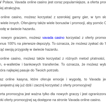
Polsce, Vavada online casino jest coraz popularniejsze, a oferta pro
ej atrakcyjna.
nline casino, możesz korzystać z szerokiej gamy gier, w tym slot
i wiele innych. Oferujemy także wiele bonusów i promocji, aby pomóc 
godę w świecie hazardu.
eś nowym graczem, możesz
vavada casino
korzystać z oferty promoc
onus 100% na pierwsze depozyty. To oznacza, że możesz zyskać do 
ząć swoją przygodę w świecie hazardu.
nline casino, możesz także korzystać z różnych metod płatności,
h, e-walletów i bankowych transferów. To oznacza, że możesz wy
tóra najlepiej pasuje do Twoich potrzeb.
asz online kasyna, które oferuje emocje i wygodę, to Vavada je
ejestruj się już dziś i zacznij korzystać z oferty promocyjnej!
ta promocyjna jest ważna tylko dla nowych graczy i jest ograniczo
i oferty promocyjnej są dostępne na stronie Vavada online casino.