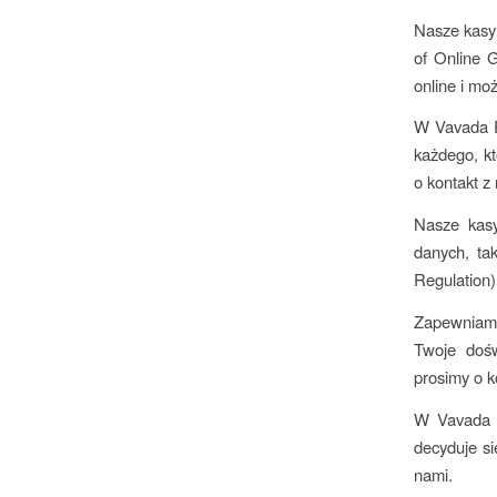
Nasze kasyn
of Online 
online i mo
W Vavada Po
każdego, kt
o kontakt z
Nasze kasy
danych, ta
Regulation)
Zapewniamy
Twoje doświ
prosimy o k
W Vavada P
decyduje si
nami.