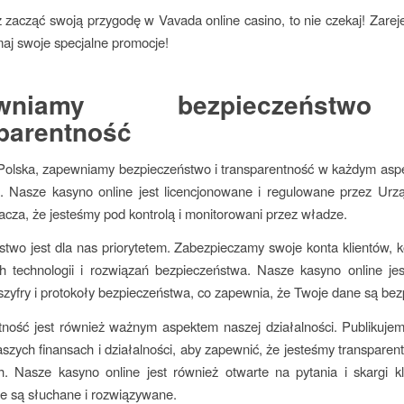
z zacząć swoją przygodę w Vavada online casino, to nie czekaj! Zarejes
ymaj swoje specjalne promocje!
ewniamy bezpieczeńst
parentność
olska, zapewniamy bezpieczeństwo i transparentność w każdym aspe
i. Nasze kasyno online jest licencjonowane i regulowane przez Urz
acza, że jesteśmy pod kontrolą i monitorowani przez władze.
two jest dla nas priorytetem. Zabezpieczamy swoje konta klientów, k
h technologii i rozwiązań bezpieczeństwa. Nasze kasyno online jes
 szyfry i protokoły bezpieczeństwa, co zapewnia, że Twoje dane są bez
tność jest również ważnym aspektem naszej działalności. Publikujem
aszych finansach i działalności, aby zapewnić, że jesteśmy transparen
h. Nasze kasyno online jest również otwarte na pytania i skargi k
e są słuchane i rozwiązywane.