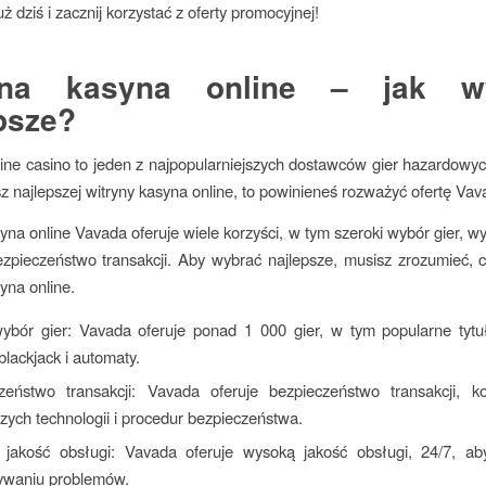
uż dziś i zacznij korzystać z oferty promocyjnej!
yna kasyna online – jak w
psze?
ne casino to jeden z najpopularniejszych dostawców gier hazardowy
sz najlepszej witryny kasyna online, to powinieneś rozważyć ofertę Vav
yna online Vavada oferuje wiele korzyści, w tym szeroki wybór gier, w
ezpieczeństwo transakcji. Aby wybrać najlepsze, musisz zrozumieć,
syna online.
wybór gier: Vavada oferuje ponad 1 000 gier, w tym popularne tytuł
 blackjack i automaty.
zeństwo transakcji: Vavada oferuje bezpieczeństwo transakcji, ko
zych technologii i procedur bezpieczeństwa.
jakość obsługi: Vavada oferuje wysoką jakość obsługi, 24/7, 
ywaniu problemów.