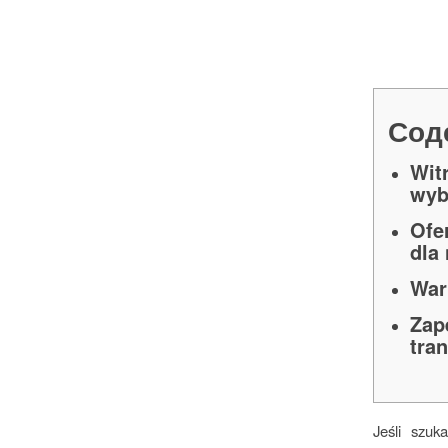
Сод
Wit
wyb
Ofe
dla
War
Zap
tra
Jeśli szuk