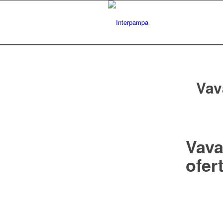
Vav
Vav
ofer