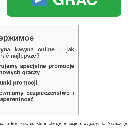
ержимое
ryna kasyna online – jak
rać najlepsze?
rujemy specjalne promocje
 nowych graczy
unki promocji
ewniamy bezpieczeństwo i
nsparentność
asz online kasyna, które oferuje emocje i wygodę, to Vavada je