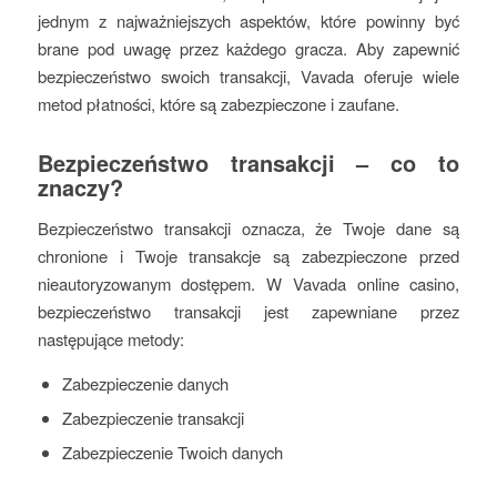
jednym z najważniejszych aspektów, które powinny być
brane pod uwagę przez każdego gracza. Aby zapewnić
bezpieczeństwo swoich transakcji, Vavada oferuje wiele
metod płatności, które są zabezpieczone i zaufane.
Bezpieczeństwo transakcji – co to
znaczy?
Bezpieczeństwo transakcji oznacza, że Twoje dane są
chronione i Twoje transakcje są zabezpieczone przed
nieautoryzowanym dostępem. W Vavada online casino,
bezpieczeństwo transakcji jest zapewniane przez
następujące metody:
Zabezpieczenie danych
Zabezpieczenie transakcji
Zabezpieczenie Twoich danych