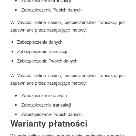
Zabezpieczenie transakcji
Zabezpieczenie Twoich danych
W Vavada online casino, bezpieczeństwo transakcji jest
zapewniane przez następujące metody:
Zabezpieczenie danych
Zabezpieczenie transakcji
Zabezpieczenie Twoich danych
W Vavada online casino, bezpieczeństwo transakcji jest
zapewniane przez następujące metody:
Zabezpieczenie danych
Zabezpieczenie transakcji
Zabezpieczenie Twoich danych
Warianty płatności
Wavada online casino oferuje wiele wariantów płatności,