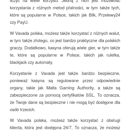
liczyć na wiele korzyści. Jedną z nich jest możliwość
korzystania z różnych metod płatności, w tym także tych,
które są popularne w Polsce, takich jak Blik, Przelewy24
czy PayU.
W Vavada polska, możesz także korzystać z różnych walut,
w tym także złotego, co jest bardzo praktyczne dla polskich
graczy. Dodatkowo, kasyna oferują wiele gier, w tym także
te, które są popularne w Polsce, takich jak ruletka,
blackjack czy automaty.
Korzystanie z Vavada jest także bardzo bezpieczne,
ponieważ kasyna są regulowane przez odpowiednie
organy, takie jak Malta Gaming Authority, a także są
zabezpieczone za pomocą certyfikatów SSL. To oznacza,
że Twoje dane są bezpieczne i nie mogą być dostępne dla
osób trzecich.
W Vavada polska, możesz także korzystać z obsługi
klienta, która jest dostępna 24/7. To oznacza, że możesz