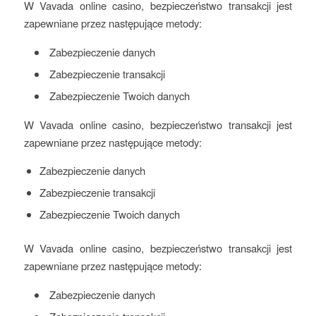
W Vavada online casino, bezpieczeństwo transakcji jest
zapewniane przez następujące metody:
Zabezpieczenie danych
Zabezpieczenie transakcji
Zabezpieczenie Twoich danych
W Vavada online casino, bezpieczeństwo transakcji jest
zapewniane przez następujące metody:
Zabezpieczenie danych
Zabezpieczenie transakcji
Zabezpieczenie Twoich danych
W Vavada online casino, bezpieczeństwo transakcji jest
zapewniane przez następujące metody:
Zabezpieczenie danych