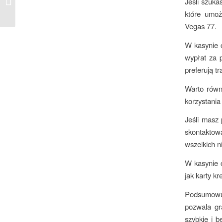
Jeśli szukas
Niezawodność i recenzje graczy
które umoż
Vegas 77.
W kasynie 
wypłat za 
preferują t
Warto równ
korzystania
Jeśli masz
skontaktowa
wszelkich n
W kasynie o
jak karty k
Podsumowuj
pozwala gr
szybkie i 