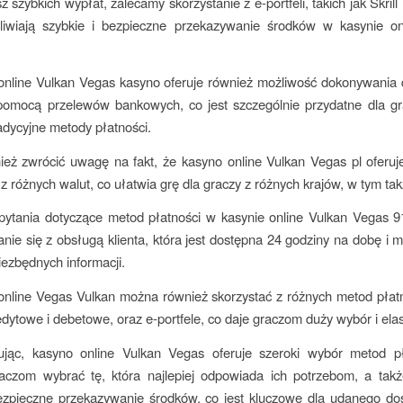
z szybkich wypłat, zalecamy skorzystanie z e-portfeli, takich jak Skrill 
liwiają szybkie i bezpieczne przekazywanie środków w kasynie on
online Vulkan Vegas kasyno oferuje również możliwość dokonywania 
pomocą przelewów bankowych, co jest szczególnie przydatne dla gra
radycyjne metody płatności.
ież zwrócić uwagę na fakt, że kasyno online Vulkan Vegas pl oferuj
 z różnych walut, co ułatwia grę dla graczy z różnych krajów, w tym tak
 pytania dotyczące metod płatności w kasynie online Vulkan Vegas 9
nie się z obsługą klienta, która jest dostępna 24 godziny na dobę i m
iezbędnych informacji.
nline Vegas Vulkan można również skorzystać z różnych metod płatn
redytowe i debetowe, oraz e-portfele, co daje graczom duży wybór i ela
ąc, kasyno online Vulkan Vegas oferuje szeroki wybór metod pł
aczom wybrać tę, która najlepiej odpowiada ich potrzebom, a tak
bezpieczne przekazywanie środków, co jest kluczowe dla udanego do