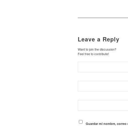
Leave a Reply
Want to join the discussion?
Feel free to contribute!
Guardar mi nombre, correo e