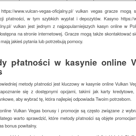
https://www.vulcan-vegas-oficjalny.pl/ vulkan vegas gracze mogą s
cji płatności, w tym szybkich wypłat i depozytów. Kasyno https://
alny.pl/ vulkan jest jednym z najpopularniejszych kasyn online w Po
 dostępna na stronie internetowej. Gracze mogą także skontaktować s
li mają jakieś pytania lub potrzebują pomocy.
y płatności w kasynie online 
s
iedniej metody płatności jest kluczowy w kasynie online Vulkan Ve
apoznanie się z dostępnymi opcjami, takimi jak karty kredytowe, e
nkowe, aby wybrać tę, która najlepiej odpowiada Twoim potrzebom.
online Vulkan Vegas bonusy i promocje są często związane z wyb
dlatego warto sprawdzić, które metody płatności są objęte promocjami
s bonus powitalny.