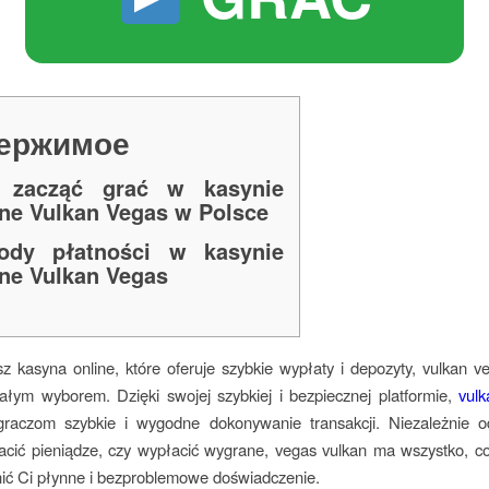
ержимое
 zacząć grać w kasynie
ine Vulkan Vegas w Polsce
ody płatności w kasynie
ine Vulkan Vegas
sz kasyna online, które oferuje szybkie wypłaty i depozyty, vulkan 
ałym wyborem. Dzięki swojej szybkiej i bezpiecznej platformie,
vulk
graczom szybkie i wygodne dokonywanie transakcji. Niezależnie o
acić pieniądze, czy wypłacić wygrane, vegas vulkan ma wszystko, co
ić Ci płynne i bezproblemowe doświadczenie.