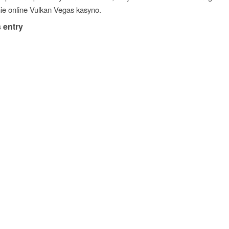
ie online Vulkan Vegas kasyno.
 entry