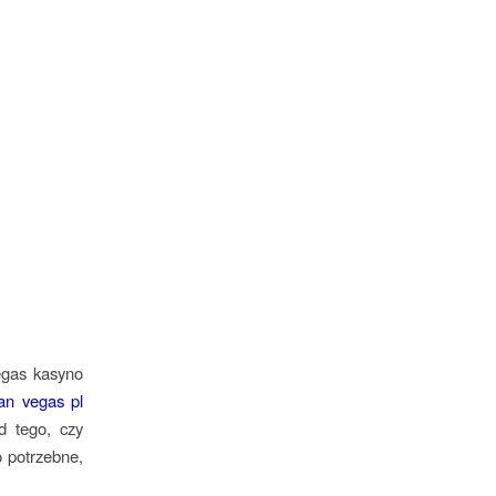
vegas kasyno
an vegas pl
d tego, czy
 potrzebne,