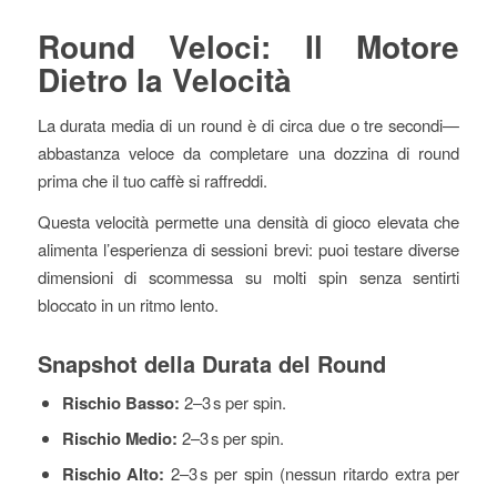
Round Veloci: Il Motore
Dietro la Velocità
La durata media di un round è di circa due o tre secondi—
abbastanza veloce da completare una dozzina di round
prima che il tuo caffè si raffreddi.
Questa velocità permette una densità di gioco elevata che
alimenta l’esperienza di sessioni brevi: puoi testare diverse
dimensioni di scommessa su molti spin senza sentirti
bloccato in un ritmo lento.
Snapshot della Durata del Round
Rischio Basso:
2–3 s per spin.
Rischio Medio:
2–3 s per spin.
Rischio Alto:
2–3 s per spin (nessun ritardo extra per