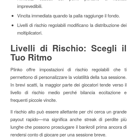
imprevedibili.
Vincita immediata quando la palla raggiunge il fondo.
Livelli di rischio regolabili modificano la distribuzione dei
moltiplicatori.
Livelli di Rischio: Scegli il
Tuo Ritmo
Plinko offre impostazioni di rischio regolabili che ti
permettono di personalizzare la volatilità della tua sessione.
In brevi scatti, la maggior parte dei giocatori tende verso il
livello di rischio medio perché bilancia eccitazione e
frequenti piccole vincite.
Il rischio alto può essere allettante per chi cerca un grande
payout rapido—ma significa anche streak di perdite più
lunghe che possono prosciugare il bankroll prima ancora di
rendersi conto di giocare per una sessione breve.