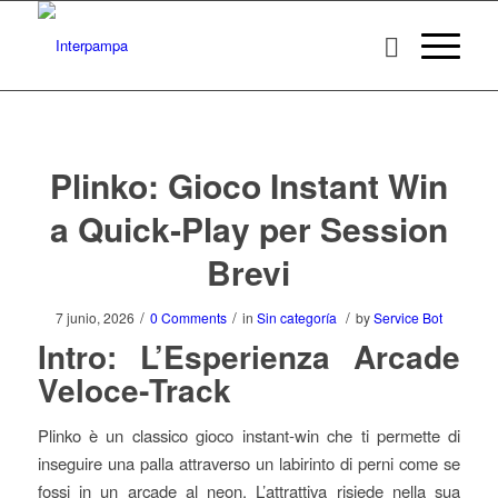
Plinko: Gioco Instant Win
a Quick‑Play per Session
Brevi
/
/
/
7 junio, 2026
0 Comments
in
Sin categoría
by
Service Bot
Intro: L’Esperienza Arcade
Veloce‑Track
Plinko è un classico gioco instant‑win che ti permette di
inseguire una palla attraverso un labirinto di perni come se
fossi in un arcade al neon. L’attrattiva risiede nella sua