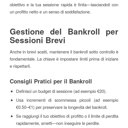
obiettivo e la tua sessione rapida è finita—lasciandoti con
un profitto netto e un senso di soddisfazione.
Gestione del Bankroll per
Sessioni Brevi
Anche in brevi scatti, mantenere il bankroll sotto controllo è
fondamentale. La chiave è impostare limiti prima di iniziare
e rispettarli.
Consigli Pratici per il Bankroll
Definisci un budget di sessione (ad esempio €20).
Usa incrementi di scommessa piccoli (ad esempio
€0.50–€1) per preservare la longevità del bankroll.
Se raggiungi il tuo obiettivo di profitto o il limite di perdita
rapidamente, smetti—non inseguire le perdite.