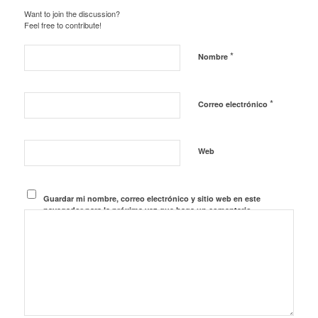
Want to join the discussion?
Feel free to contribute!
*
Nombre
*
Correo electrónico
Web
Guardar mi nombre, correo electrónico y sitio web en este
navegador para la próxima vez que haga un comentario.