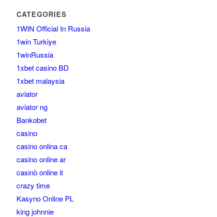
CATEGORIES
1WIN Official In Russia
1win Turkiye
1winRussia
1xbet casino BD
1xbet malaysia
aviator
aviator ng
Bankobet
casino
casino onlina ca
casino online ar
casinò online it
crazy time
Kasyno Online PL
king johnnie