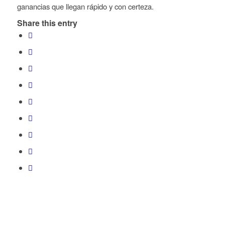
ganancias que llegan rápido y con certeza.
Share this entry