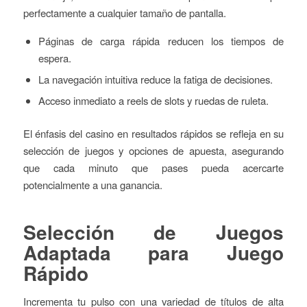
perfectamente a cualquier tamaño de pantalla.
Páginas de carga rápida reducen los tiempos de
espera.
La navegación intuitiva reduce la fatiga de decisiones.
Acceso inmediato a reels de slots y ruedas de ruleta.
El énfasis del casino en resultados rápidos se refleja en su
selección de juegos y opciones de apuesta, asegurando
que cada minuto que pases pueda acercarte
potencialmente a una ganancia.
Selección de Juegos
Adaptada para Juego
Rápido
Incrementa tu pulso con una variedad de títulos de alta