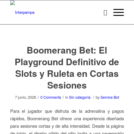
Boomerang Bet: El
Playground Definitivo de
Slots y Ruleta en Cortas
Sesiones
/
/
/
7 junio, 2026
0 Comments
in
Sin categoría
by
Service Bot
Para el jugador que disfruta de la adrenalina y pagos
rápidos, Boomerang Bet ofrece una experiencia diseñada
para sesiones cortas y de alta intensidad. Desde la página
de inicio, el diseño nítido del sitio invita a una navegación