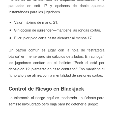
plantados en soft 17 y opciones de doble apuesta
instantáneas para los jugadores.
Valor máximo de mano: 21.
Sin opción de surrender—mantiene las rondas cortas.
El crupier pide carta hasta alcanzar al menos 17.
Un patrón común es jugar con la hoja de “estrategia
básica” en mente pero sin cálculos detallados. En su lugar,
los jugadores confían en el instinto: “Pedir si está por
debajo de 12; plantarse en caso contrario.” Eso mantiene el
ritmo alto y se alinea con la mentalidad de sesiones cortas.
Control de Riesgo en Blackjack
La tolerancia al riesgo aquí es moderada—suficiente para
sentirse involucrado pero baja para no detener el juego: