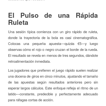
El Pulso de una Rápida
Ruleta
Una sesión típica comienza con un giro rápido de ruleta,
donde la trayectoria de la bola es casi cinematográfica.
Colocas una pequeña apuesta—quizás €5—y luego
observas cómo el rojo o negro cruzan el borde de la rueda.
El resultado se revela en menos de tres segundos, dándote
retroalimentación inmediata.
Los jugadores que prefieren el juego rápido suelen realizar
una docena de giros en cinco minutos, ajustando el tamaño
de las apuestas según resultados anteriores pero sin
esperar largos cálculos. Este enfoque refleja el ritmo de un
latido—constante, predecible y perfectamente adecuado
para ráfagas cortas de acción.