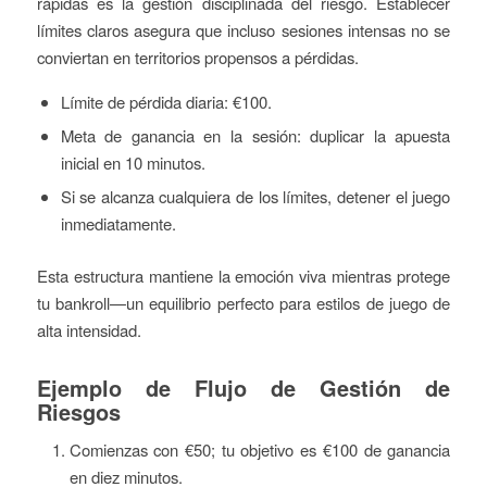
rápidas es la gestión disciplinada del riesgo. Establecer
límites claros asegura que incluso sesiones intensas no se
conviertan en territorios propensos a pérdidas.
Límite de pérdida diaria: €100.
Meta de ganancia en la sesión: duplicar la apuesta
inicial en 10 minutos.
Si se alcanza cualquiera de los límites, detener el juego
inmediatamente.
Esta estructura mantiene la emoción viva mientras protege
tu bankroll—un equilibrio perfecto para estilos de juego de
alta intensidad.
Ejemplo de Flujo de Gestión de
Riesgos
Comienzas con €50; tu objetivo es €100 de ganancia
en diez minutos.