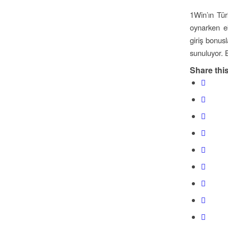
1Win’ın Tür
oynarken ek
giriş bonusl
sunuluyor. 
Share this