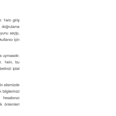
. 1win giriş
e doğrulama
oyunu seçip,
ullanıcı için
na uymasıdır.
ar. 1win, bu
etinizi iptal
in sitemizde
bilgilerinizi
 hesabınızı
ik önlemleri