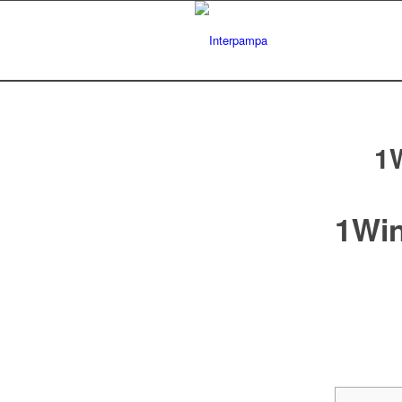
1W
1Win