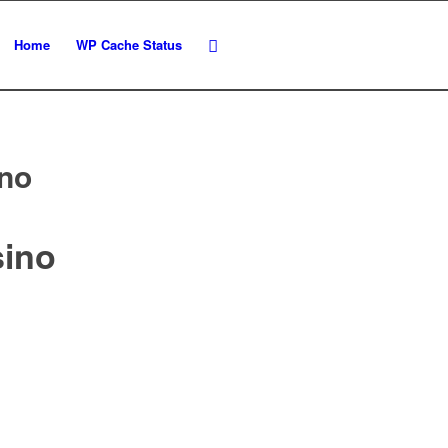
Home
WP Cache Status
ino
sino