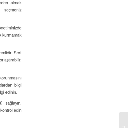
linden almak
re seçmeniz
netiminizde
lık kurmamak
mlidir. Sert
aştırabilir.
korunmasını
klardan bilgi
gi edinin.
ü sağlayın.
 kontrol edin
1W