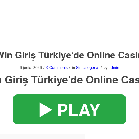
in Giriş Türkiye’de Online Cas
/
/
/
6 junio, 2026
0 Comments
in
Sin categoría
by
admin
 Giriş Türkiye’de Online Ca
▶️ PLAY