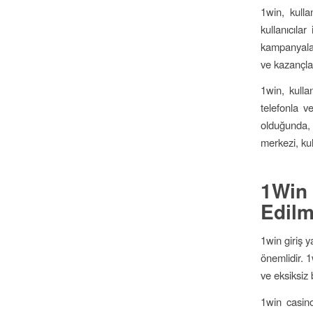
1win, kulla
kullanıcılar
kampanyalar
ve kazançlar
1win, kulla
telefonla v
olduğunda, 
merkezi, kul
1Win 
Edilm
1win giriş 
önemlidir. 1
ve eksiksiz
1win casino