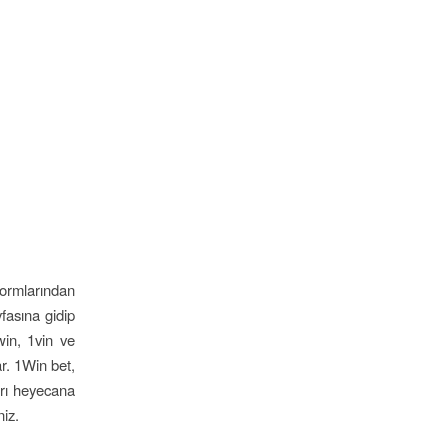
formlarından
fasına gidip
in, 1vin ve
ar. 1Win bet,
arı heyecana
niz.