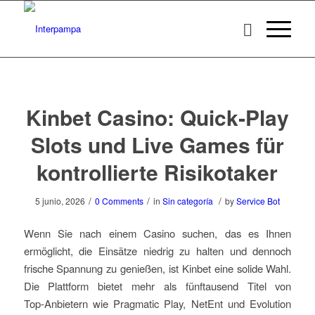
Kinbet Casino: Quick‑Play
Slots und Live Games für
kontrollierte Risikotaker
/
/
/
5 junio, 2026
0 Comments
in
Sin categoría
by
Service Bot
Wenn Sie nach einem Casino suchen, das es Ihnen
ermöglicht, die Einsätze niedrig zu halten und dennoch
frische Spannung zu genießen, ist Kinbet eine solide Wahl.
Die Plattform bietet mehr als fünftausend Titel von
Top‑Anbietern wie Pragmatic Play, NetEnt und Evolution