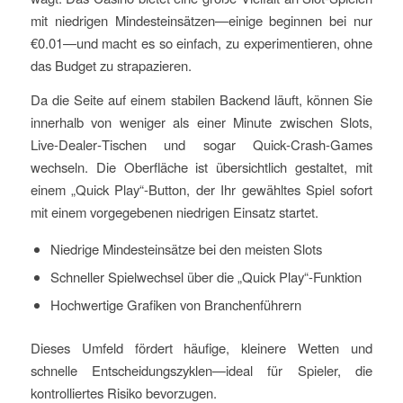
mit niedrigen Mindesteinsätzen—einige beginnen bei nur
€0.01—und macht es so einfach, zu experimentieren, ohne
das Budget zu strapazieren.
Da die Seite auf einem stabilen Backend läuft, können Sie
innerhalb von weniger als einer Minute zwischen Slots,
Live‑Dealer‑Tischen und sogar Quick‑Crash‑Games
wechseln. Die Oberfläche ist übersichtlich gestaltet, mit
einem „Quick Play“-Button, der Ihr gewähltes Spiel sofort
mit einem vorgegebenen niedrigen Einsatz startet.
Niedrige Mindesteinsätze bei den meisten Slots
Schneller Spielwechsel über die „Quick Play“-Funktion
Hochwertige Grafiken von Branchenführern
Dieses Umfeld fördert häufige, kleinere Wetten und
schnelle Entscheidungszyklen—ideal für Spieler, die
kontrolliertes Risiko bevorzugen.