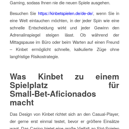
Gaming, sodass Ihnen nie die neuen Spiele ausgehen.
Besuchen Sie
https://kinbetspielen.de/de-de/
, wenn Sie in
eine Welt eintauchen möchten, in der jeder Spin wie eine
schnelle Entscheidung wirkt und jeder Gewinn den
Adrenalinspiegel steigen lässt. Ob während der
Mittagspause im Büro oder beim Warten auf einen Freund
– Kinbet ermöglicht schnelle, kalkulierte Züge ohne
langfristige Risikostrategie.
Was Kinbet zu einem
Spielplatz für
Small‑Bet‑Aficionados
macht
Das Design von Kinbet richtet sich an den Casual‑Player,
der gerne erst einmal testet, bevor er größere Einsätze
wagt. Das Casino bietet eine große Vielfalt an Slot‑Spielen