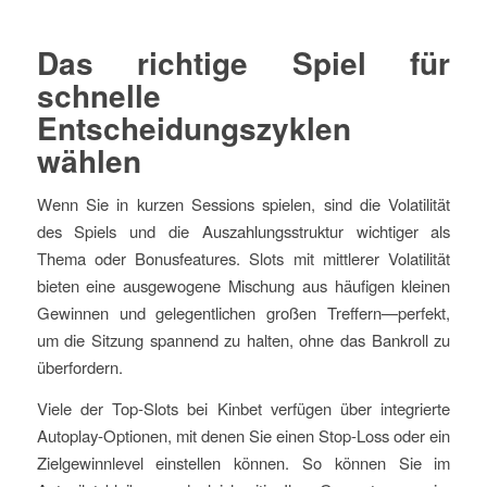
Das richtige Spiel für
schnelle
Entscheidungszyklen
wählen
Wenn Sie in kurzen Sessions spielen, sind die Volatilität
des Spiels und die Auszahlungsstruktur wichtiger als
Thema oder Bonusfeatures. Slots mit mittlerer Volatilität
bieten eine ausgewogene Mischung aus häufigen kleinen
Gewinnen und gelegentlichen großen Treffern—perfekt,
um die Sitzung spannend zu halten, ohne das Bankroll zu
überfordern.
Viele der Top‑Slots bei Kinbet verfügen über integrierte
Autoplay‑Optionen, mit denen Sie einen Stop‑Loss oder ein
Zielgewinnlevel einstellen können. So können Sie im