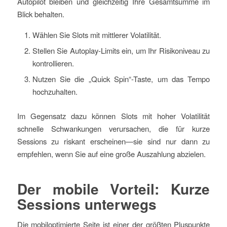
Autopilot bleiben und gleichzeitig Ihre Gesamtsumme im
Blick behalten.
Wählen Sie Slots mit mittlerer Volatilität.
Stellen Sie Autoplay‑Limits ein, um Ihr Risikoniveau zu
kontrollieren.
Nutzen Sie die „Quick Spin“-Taste, um das Tempo
hochzuhalten.
Im Gegensatz dazu können Slots mit hoher Volatilität
schnelle Schwankungen verursachen, die für kurze
Sessions zu riskant erscheinen—sie sind nur dann zu
empfehlen, wenn Sie auf eine große Auszahlung abzielen.
Der mobile Vorteil: Kurze
Sessions unterwegs
Die mobiloptimierte Seite ist einer der größten Pluspunkte