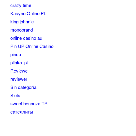
crazy time
Kasyno Online PL
king johnnie
monobrand
online casino au
Pin UP Online Casino
pinco
plinko_pl
Reviewe
reviewer
Sin categoría
Slots
sweet bonanza TR
сателлиты