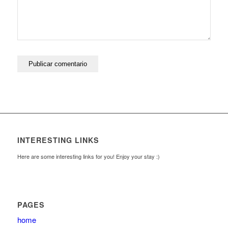
INTERESTING LINKS
Here are some interesting links for you! Enjoy your stay :)
PAGES
home