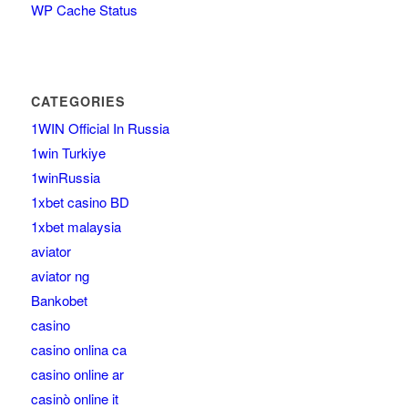
WP Cache Status
CATEGORIES
1WIN Official In Russia
1win Turkiye
1winRussia
1xbet casino BD
1xbet malaysia
aviator
aviator ng
Bankobet
casino
casino onlina ca
casino online ar
casinò online it