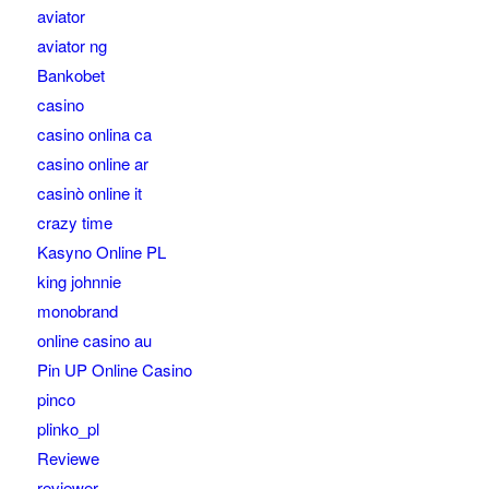
aviator
aviator ng
Bankobet
casino
casino onlina ca
casino online ar
casinò online it
crazy time
Kasyno Online PL
king johnnie
monobrand
online casino au
Pin UP Online Casino
pinco
plinko_pl
Reviewe
reviewer