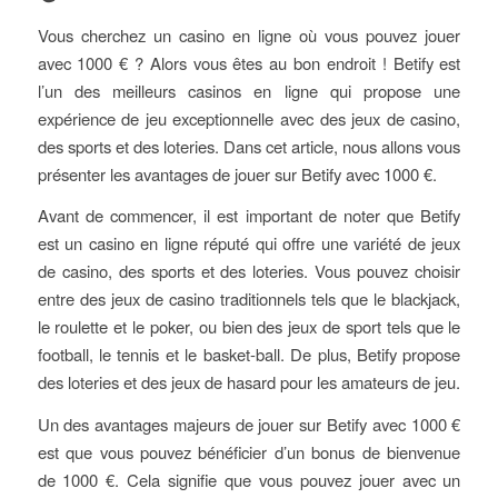
Vous cherchez un casino en ligne où vous pouvez jouer
avec 1000 € ? Alors vous êtes au bon endroit ! Betify est
l’un des meilleurs casinos en ligne qui propose une
expérience de jeu exceptionnelle avec des jeux de casino,
des sports et des loteries. Dans cet article, nous allons vous
présenter les avantages de jouer sur Betify avec 1000 €.
Avant de commencer, il est important de noter que Betify
est un casino en ligne réputé qui offre une variété de jeux
de casino, des sports et des loteries. Vous pouvez choisir
entre des jeux de casino traditionnels tels que le blackjack,
le roulette et le poker, ou bien des jeux de sport tels que le
football, le tennis et le basket-ball. De plus, Betify propose
des loteries et des jeux de hasard pour les amateurs de jeu.
Un des avantages majeurs de jouer sur Betify avec 1000 €
est que vous pouvez bénéficier d’un bonus de bienvenue
de 1000 €. Cela signifie que vous pouvez jouer avec un