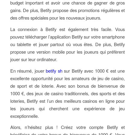
budget important et avoir une chance de gagner de gros
gains. De plus, Betify propose des promotions régulières et
des offres spéciales pour les nouveaux joueurs.
La connexion à Betify est également très facile. Vous
pouvez télécharger l’application Betify sur votre smartphone
ou tablette et jouer partout où vous êtes. De plus, Betify
propose une version mobile pour les joueurs qui préfèrent
jouer sur leur ordinateur.
En résumé, jouer
betify sh
sur Betify avec 1000 € est une
excellente opportunité pour les amateurs de jeu de casino,
de sport et de loterie. Avec son bonus de bienvenue de
1000 €, des jeux de casino traditionnels, des sports et des
loteries, Betify est l’un des meilleurs casinos en ligne pour
les joueurs qui cherchent une expérience de jeu
exceptionnelle.
Alors, n’hésitez plus ! Créez votre compte Betify et
bénéficiez de votre bonus de bienvenue de 1000 €. Vous