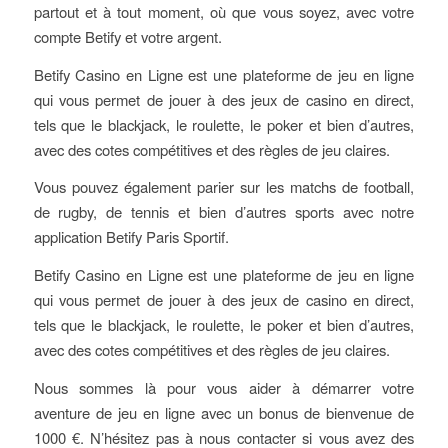
partout et à tout moment, où que vous soyez, avec votre
compte Betify et votre argent.
Betify Casino en Ligne est une plateforme de jeu en ligne
qui vous permet de jouer à des jeux de casino en direct,
tels que le blackjack, le roulette, le poker et bien d’autres,
avec des cotes compétitives et des règles de jeu claires.
Vous pouvez également parier sur les matchs de football,
de rugby, de tennis et bien d’autres sports avec notre
application Betify Paris Sportif.
Betify Casino en Ligne est une plateforme de jeu en ligne
qui vous permet de jouer à des jeux de casino en direct,
tels que le blackjack, le roulette, le poker et bien d’autres,
avec des cotes compétitives et des règles de jeu claires.
Nous sommes là pour vous aider à démarrer votre
aventure de jeu en ligne avec un bonus de bienvenue de
1000 €. N’hésitez pas à nous contacter si vous avez des