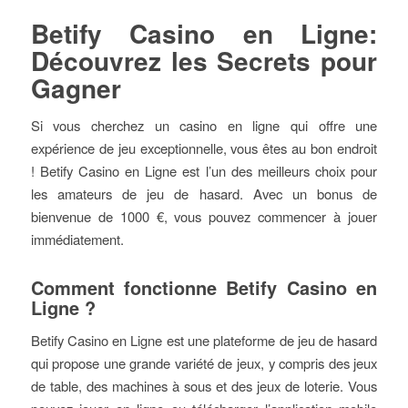
Betify Casino en Ligne:
Découvrez les Secrets pour
Gagner
Si vous cherchez un casino en ligne qui offre une
expérience de jeu exceptionnelle, vous êtes au bon endroit
! Betify Casino en Ligne est l’un des meilleurs choix pour
les amateurs de jeu de hasard. Avec un bonus de
bienvenue de 1000 €, vous pouvez commencer à jouer
immédiatement.
Comment fonctionne Betify Casino en
Ligne ?
Betify Casino en Ligne est une plateforme de jeu de hasard
qui propose une grande variété de jeux, y compris des jeux
de table, des machines à sous et des jeux de loterie. Vous