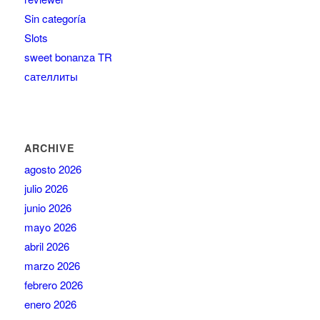
Sin categoría
Slots
sweet bonanza TR
сателлиты
ARCHIVE
agosto 2026
julio 2026
junio 2026
mayo 2026
abril 2026
marzo 2026
febrero 2026
enero 2026