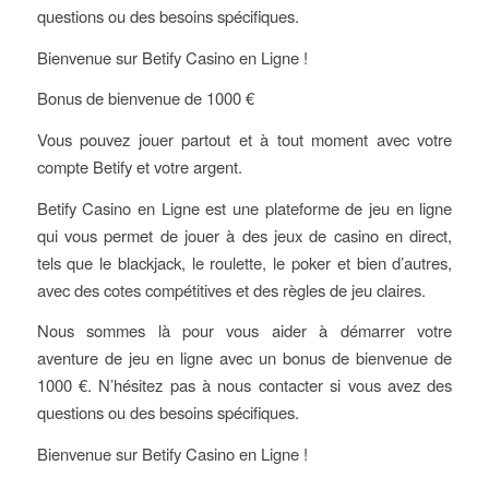
questions ou des besoins spécifiques.
Bienvenue sur Betify Casino en Ligne !
Bonus de bienvenue de 1000 €
Vous pouvez jouer partout et à tout moment avec votre
compte Betify et votre argent.
Betify Casino en Ligne est une plateforme de jeu en ligne
qui vous permet de jouer à des jeux de casino en direct,
tels que le blackjack, le roulette, le poker et bien d’autres,
avec des cotes compétitives et des règles de jeu claires.
Nous sommes là pour vous aider à démarrer votre
aventure de jeu en ligne avec un bonus de bienvenue de
1000 €. N’hésitez pas à nous contacter si vous avez des
questions ou des besoins spécifiques.
Bienvenue sur Betify Casino en Ligne !