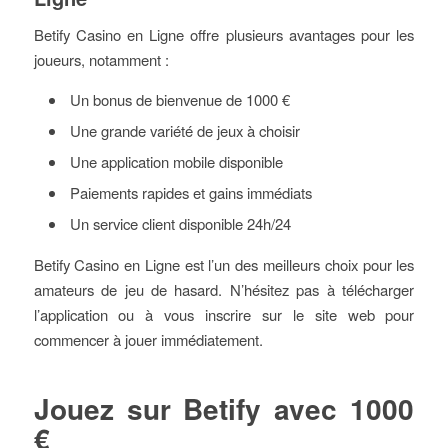
Betify Casino en Ligne offre plusieurs avantages pour les
joueurs, notamment :
Un bonus de bienvenue de 1000 €
Une grande variété de jeux à choisir
Une application mobile disponible
Paiements rapides et gains immédiats
Un service client disponible 24h/24
Betify Casino en Ligne est l’un des meilleurs choix pour les
amateurs de jeu de hasard. N’hésitez pas à télécharger
l’application ou à vous inscrire sur le site web pour
commencer à jouer immédiatement.
Jouez sur Betify avec 1000
€