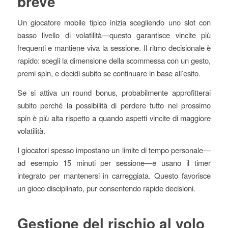
breve
Un giocatore mobile tipico inizia scegliendo uno slot con
basso livello di volatilità—questo garantisce vincite più
frequenti e mantiene viva la sessione. Il ritmo decisionale è
rapido: scegli la dimensione della scommessa con un gesto,
premi spin, e decidi subito se continuare in base all’esito.
Se si attiva un round bonus, probabilmente approfitterai
subito perché la possibilità di perdere tutto nel prossimo
spin è più alta rispetto a quando aspetti vincite di maggiore
volatilità.
I giocatori spesso impostano un limite di tempo personale—
ad esempio 15 minuti per sessione—e usano il timer
integrato per mantenersi in carreggiata. Questo favorisce
un gioco disciplinato, pur consentendo rapide decisioni.
Gestione del rischio al volo