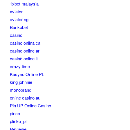
1xbet malaysia
aviator
aviator ng
Bankobet
casino
casino onlina ca
casino online ar
casinò online it
crazy time
Kasyno Online PL
king johnnie
monobrand
online casino au
Pin UP Online Casino
pinco
plinko_pl
Reviewe