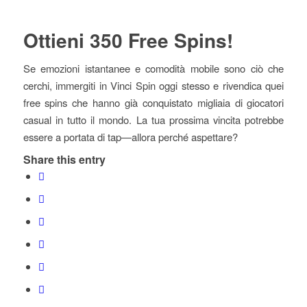
Ottieni 350 Free Spins!
Se emozioni istantanee e comodità mobile sono ciò che
cerchi, immergiti in Vinci Spin oggi stesso e rivendica quei
free spins che hanno già conquistato migliaia di giocatori
casual in tutto il mondo. La tua prossima vincita potrebbe
essere a portata di tap—allora perché aspettare?
Share this entry