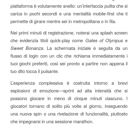
piattaforma è volutamente snello: un’interfaccia pulita che si
carica in pochi secondi e una mentalità mobile-first che ti
permette di girare mentre sei in metropolitana o in fila.
Nei primi minuti di registrazione, noterai una splash screen
che evidenzia titoli quick‑play come
Gates of Olympus
e
Sweet Bonanza
. La schermata iniziale è seguita da un
flusso di login con un clic che richiama immediatamente i
tuoi giochi preferiti, così sei pronto a partire non appena il
tuo dito tocca il pulsante.
L’esperienza complessiva è costruita intorno a brevi
esplosioni di emozione—sprint ad alta intensità che si
possono giocare in meno di cinque minuti ciascuno. I
giocatori tornano di solito più volte al giorno, inseguendo
una nuova spin o una rivelazione di funzionalità, piuttosto
che impegnarsi in una sessione marathon.