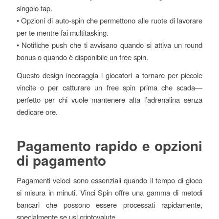
singolo tap.
• Opzioni di auto‑spin che permettono alle ruote di lavorare
per te mentre fai multitasking.
• Notifiche push che ti avvisano quando si attiva un round
bonus o quando è disponibile un free spin.
Questo design incoraggia i giocatori a tornare per piccole
vincite o per catturare un free spin prima che scada—
perfetto per chi vuole mantenere alta l’adrenalina senza
dedicare ore.
Pagamento rapido e opzioni
di pagamento
Pagamenti veloci sono essenziali quando il tempo di gioco
si misura in minuti. Vinci Spin offre una gamma di metodi
bancari che possono essere processati rapidamente,
specialmente se usi criptovalute.