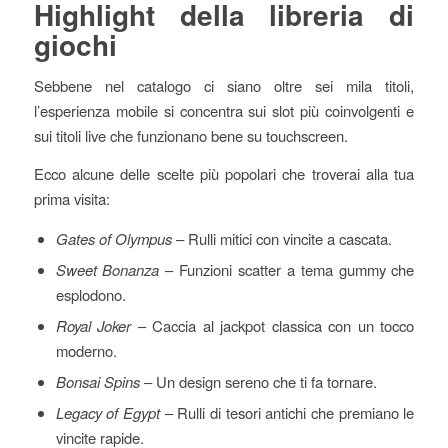
Highlight della libreria di
giochi
Sebbene nel catalogo ci siano oltre sei mila titoli,
l’esperienza mobile si concentra sui slot più coinvolgenti e
sui titoli live che funzionano bene su touchscreen.
Ecco alcune delle scelte più popolari che troverai alla tua
prima visita:
Gates of Olympus
– Rulli mitici con vincite a cascata.
Sweet Bonanza
– Funzioni scatter a tema gummy che
esplodono.
Royal Joker
– Caccia al jackpot classica con un tocco
moderno.
Bonsai Spins
– Un design sereno che ti fa tornare.
Legacy of Egypt
– Rulli di tesori antichi che premiano le
vincite rapide.