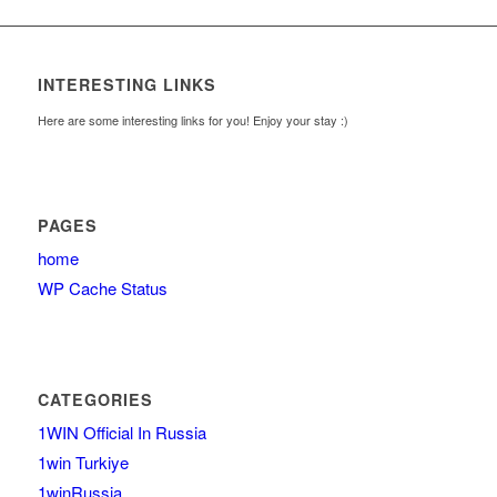
INTERESTING LINKS
Here are some interesting links for you! Enjoy your stay :)
PAGES
home
WP Cache Status
CATEGORIES
1WIN Official In Russia
1win Turkiye
1winRussia