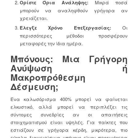
Ορίστε Όρια Ανάληψης:
Μικρά ποσά
μπορούν να αναληφθούν γρήγορα αν
χρειάζεται.
Έλεγξε Χρόνο Επεξεργασίας:
Οι
περισσότερες μέθοδοι προσφέρουν
μεταφορές την ίδια ημέρα.
Μπόνους: Μια Γρήγορη
Ανύψωση ή
Μακροπρόθεσμη
Δέσμευση;
Ένα καλωσόρισμα 400% μπορεί να φαίνεται
ελκυστικό, αλλά μπορεί να περιπλέξει τις
σύντομες συνεδρίες αν οι απαιτήσεις
στοιχηματισμού είναι υψηλές. Για παίκτες που
εστιάζουν σε γρήγορα κέρδη, μικρότερα, πιο
εύκολα διαχειρίσιμα μπόνους είναι προτιμότερα