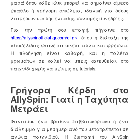
χαρά όπου κάθε κλικ μπορεί να σημαίνει άμεσο
έπαθλο ή γρήγορη απώλεια, ιδανική για όσους
λατρεύουν υψηλής έντασης, σύντομες συνεδρίες.
Για την πρώτη σου επαφή, πήγαινε στο
https://allyspinofficial-gr.com/el-gr/
, όπου η διάταξη της
ιστοσελίδας φαίνεται οικεία αλλά και φρέσκια.
Η πλοήγηση είναι καθαρή, και η παλέτα
χρωμάτων σε καλεί να μπεις κατευθείαν στο
παιχνίδι χωρίς να μείνεις σε tutorials.
Γρήγορα Κέρδη στο
AllySpin: Γιατί η Ταχύτητα
Μετράει
Φαντάσου ένα βραδινό Σαββατοκύριακο ή ένα
διάλειμμα για μεσημεριανό που μετατρέπεται σε
αγώνα παιχνιδιού. Η διεπαφή του AllySpin