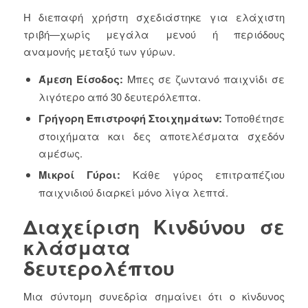
Η διεπαφή χρήστη σχεδιάστηκε για ελάχιστη
τριβή—χωρίς μεγάλα μενού ή περιόδους
αναμονής μεταξύ των γύρων.
Άμεση Είσοδος:
Μπες σε ζωντανό παιχνίδι σε
λιγότερο από 30 δευτερόλεπτα.
Γρήγορη Επιστροφή Στοιχημάτων:
Τοποθέτησε
στοιχήματα και δες αποτελέσματα σχεδόν
αμέσως.
Μικροί Γύροι:
Κάθε γύρος επιτραπέζιου
παιχνιδιού διαρκεί μόνο λίγα λεπτά.
Διαχείριση Κινδύνου σε
κλάσματα
δευτερολέπτου
Μια σύντομη συνεδρία σημαίνει ότι ο κίνδυνος