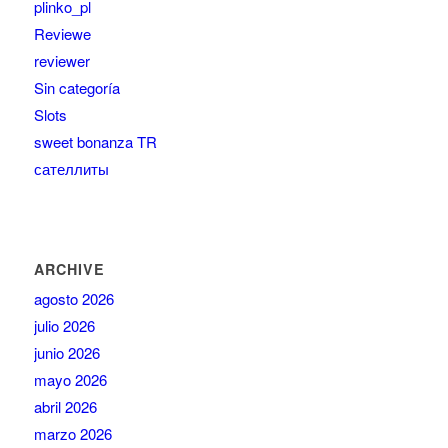
plinko_pl
Reviewe
reviewer
Sin categoría
Slots
sweet bonanza TR
сателлиты
ARCHIVE
agosto 2026
julio 2026
junio 2026
mayo 2026
abril 2026
marzo 2026