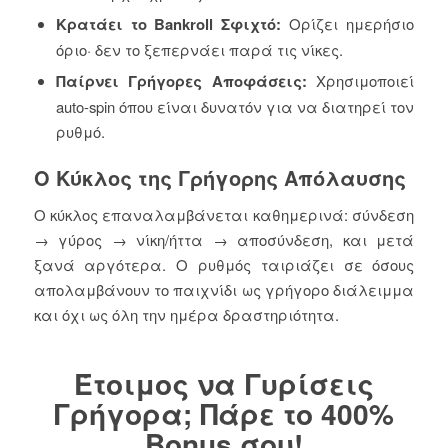
Κρατάει το Bankroll Σφιχτό:
Ορίζει ημερήσιο
όριο· δεν το ξεπερνάει παρά τις νίκες.
Παίρνει Γρήγορες Αποφάσεις:
Χρησιμοποιεί
auto-spin όπου είναι δυνατόν για να διατηρεί τον
ρυθμό.
Ο Κύκλος της Γρήγορης Απόλαυσης
Ο κύκλος επαναλαμβάνεται καθημερινά: σύνδεση
→ γύρος → νίκη/ήττα → αποσύνδεση, και μετά
ξανά αργότερα. Ο ρυθμός ταιριάζει σε όσους
απολαμβάνουν το παιχνίδι ως γρήγορο διάλειμμα
και όχι ως όλη την ημέρα δραστηριότητα.
Έτοιμος να Γυρίσεις
Γρήγορα; Πάρε το 400%
Bonus σου!