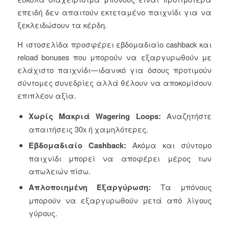
επειδή δεν απαιτούν εκτεταμένο παιχνίδι για να
ξεκλειδώσουν τα κέρδη.
Η ιστοσελίδα προσφέρει εβδομαδιαίο cashback και
reload bonuses που μπορούν να εξαργυρωθούν με
ελάχιστο παιχνίδι—ιδανικό για όσους προτιμούν
σύντομες συνεδρίες αλλά θέλουν να αποκομίσουν
επιπλέον αξία.
Χωρίς Μακριά Wagering Loops:
Αναζητήστε
απαιτήσεις 30x ή χαμηλότερες.
Εβδομαδιαίο Cashback:
Ακόμα και σύντομο
παιχνίδι μπορεί να αποφέρει μέρος των
απωλειών πίσω.
Απλοποιημένη Εξαργύρωση:
Τα μπόνους
μπορούν να εξαργυρωθούν μετά από λίγους
γύρους.