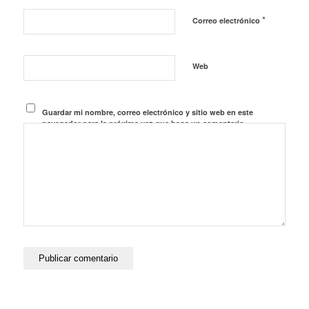
*
Correo electrónico
Web
Guardar mi nombre, correo electrónico y sitio web en este
navegador para la próxima vez que haga un comentario.