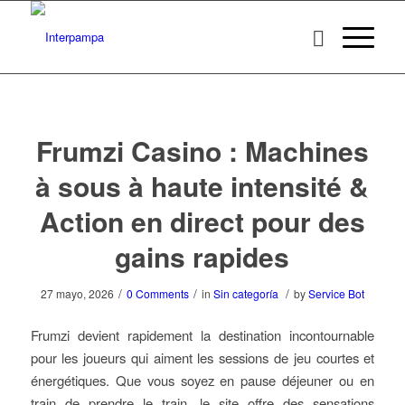
Frumzi Casino : Machines
à sous à haute intensité &
Action en direct pour des
gains rapides
/
/
/
27 mayo, 2026
0 Comments
in
Sin categoría
by
Service Bot
Frumzi devient rapidement la destination incontournable
pour les joueurs qui aiment les sessions de jeu courtes et
énergétiques. Que vous soyez en pause déjeuner ou en
train de prendre le train, le site offre des sensations