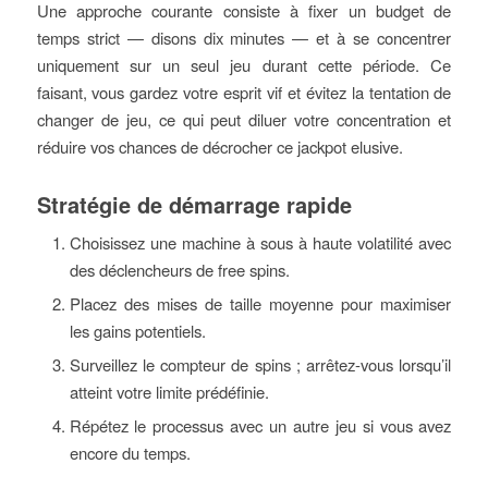
Une approche courante consiste à fixer un budget de
temps strict — disons dix minutes — et à se concentrer
uniquement sur un seul jeu durant cette période. Ce
faisant, vous gardez votre esprit vif et évitez la tentation de
changer de jeu, ce qui peut diluer votre concentration et
réduire vos chances de décrocher ce jackpot elusive.
Stratégie de démarrage rapide
Choisissez une machine à sous à haute volatilité avec
des déclencheurs de free spins.
Placez des mises de taille moyenne pour maximiser
les gains potentiels.
Surveillez le compteur de spins ; arrêtez-vous lorsqu’il
atteint votre limite prédéfinie.
Répétez le processus avec un autre jeu si vous avez
encore du temps.