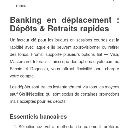
main.
Banking en déplacement :
Dépôts & Retraits rapides
Un facteur clé pour les joueurs en sessions courtes est la
rapidité avec laquelle ils peuvent approvisionner ou retirer
des fonds. Frumzi supporte plusieurs options fiat — Visa,
Mastercard, Interac — ainsi que des options crypto comme
Bitcoin et Dogecoin, vous offrant flexibilité pour charger
votre compte.
Les dépôts sont traités instantanément via tous les moyens
sauf Skrill/Neteller, qui sont exclus de certaines promotions
mais acceptés pour les dépôts.
Essentiels bancaires
Sélectionnez votre méthode de paiement préférée