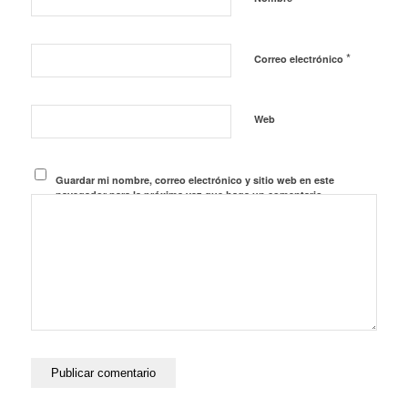
*
Correo electrónico
Web
Guardar mi nombre, correo electrónico y sitio web en este
navegador para la próxima vez que haga un comentario.