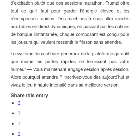
d’excitation plutôt que des sessions marathon, Frumzi offre
tout ce qu’il faut pour garder l’énergie élevée et les
récompenses rapides. Des machines à sous ultra-rapides
aux tables en direct dynamiques, en passant par les options
de banque instantanée, chaque composant est conçu pour
les joueurs qui veulent ressentir le frisson sans attendre.
Le système de cashback généreux de la plateforme garantit
que même les pertes rapides ne ternissent pas votre
humeur — vous maintenant engagé session après session.
Alors pourquoi attendre ? Inscrivez-vous dès aujourd’hui et
vivez le jeu à haute intensité dans sa meilleure version.
Share this entry