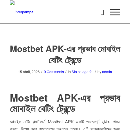
Mostbet APK-এর প্রভাব মোবাইল
বেটিং ট্রেন্ডে
/
/
/
15 abril, 2026
0 Comments
in
Sin categoría
by
admin
Mostbet APK-এর প্রভাব
মোবাইল বেটিং ট্রেন্ডে
মোবাইল বেটিং প্ল্যাটফর্মে Mostbet APK একটি গুরুত্বপূর্ণ ভূমিকা পালন
করছে, বিশেষ করে বাংলাদেশের তরুণদের মধ্যে। এটি ব্যবহারকারীদের জন্য