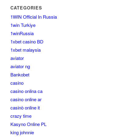
CATEGORIES
1WIN Official In Russia
1win Turkiye
1winRussia
1xbet casino BD
1xbet malaysia
aviator
aviator ng
Bankobet
casino
casino onlina ca
casino online ar
casinò online it
crazy time
Kasyno Online PL
king johnnie