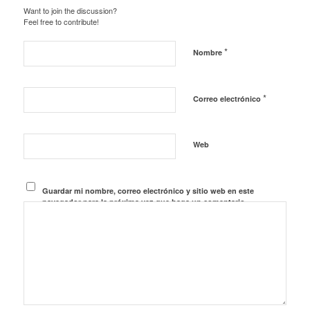
Want to join the discussion?
Feel free to contribute!
*
Nombre
*
Correo electrónico
Web
Guardar mi nombre, correo electrónico y sitio web en este
navegador para la próxima vez que haga un comentario.