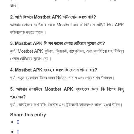
রাখে।
2. আমি কিভাবে Mostbet APK ডাউনলোড করতে পারি?
আপনার ফোনের ব্রাউজার থেকে Mostbet-এর অফিসিয়াল সাইটে গিয়ে APK
ডাউনলোড করতে পারেন।
3. Mostbet APK কি সব ধরনের খেলায় বেটিংয়ের সুযোগ দেয়?
হ্যাঁ, Mostbet APK ফুটবল, ক্রিকেট, বাস্কেটবল, এবং ক্যাসিনো সহ বিভিন্ন
খেলায় বেটিংয়ের সুযোগ দেয়।
4. Mostbet APK ব্যবহার করলে কি বোনাস পাওয়া যায়?
হ্যাঁ, নতুন ব্যবহারকারীদের জন্য বিভিন্ন বোনাস এবং প্রোমোশন উপলব্ধ।
5. আপনার মোবাইলে Mostbet APK ব্যবহারের জন্য কি বিশেষ কিছু
প্রয়োজন?
হ্যাঁ, মোবাইলের অপারেটিং সিস্টেম এবং ইন্টারনেট কানেকশন ভালো হওয়া উচিত।
Share this entry