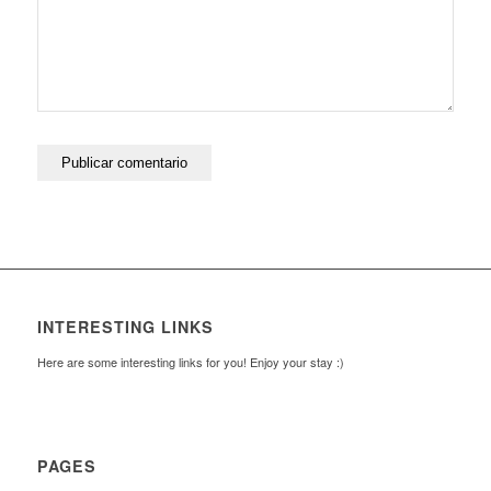
INTERESTING LINKS
Here are some interesting links for you! Enjoy your stay :)
PAGES