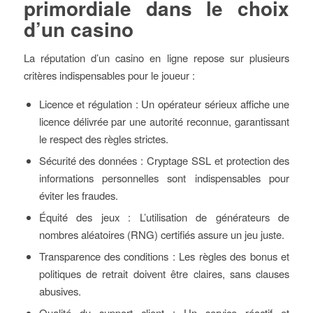
primordiale dans le choix
d’un casino
La réputation d’un casino en ligne repose sur plusieurs
critères indispensables pour le joueur :
Licence et régulation : Un opérateur sérieux affiche une
licence délivrée par une autorité reconnue, garantissant
le respect des règles strictes.
Sécurité des données : Cryptage SSL et protection des
informations personnelles sont indispensables pour
éviter les fraudes.
Équité des jeux : L’utilisation de générateurs de
nombres aléatoires (RNG) certifiés assure un jeu juste.
Transparence des conditions : Les règles des bonus et
politiques de retrait doivent être claires, sans clauses
abusives.
Qualité du support client : Un service réactif et