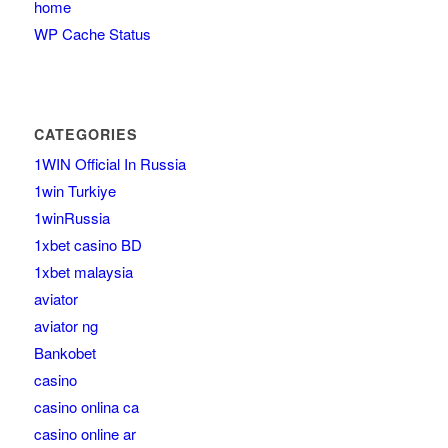
home
WP Cache Status
CATEGORIES
1WIN Official In Russia
1win Turkiye
1winRussia
1xbet casino BD
1xbet malaysia
aviator
aviator ng
Bankobet
casino
casino onlina ca
casino online ar