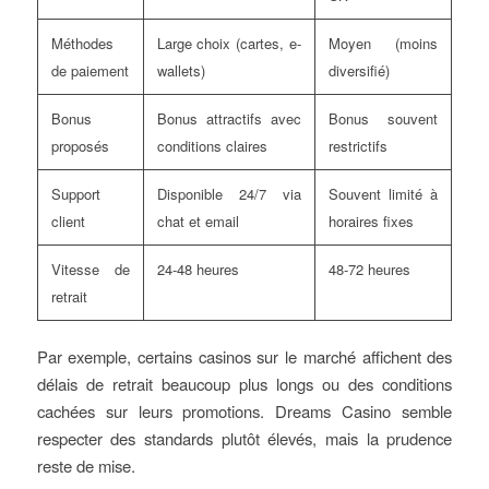
Méthodes
Large choix (cartes, e-
Moyen (moins
de paiement
wallets)
diversifié)
Bonus
Bonus attractifs avec
Bonus souvent
proposés
conditions claires
restrictifs
Support
Disponible 24/7 via
Souvent limité à
client
chat et email
horaires fixes
Vitesse de
24-48 heures
48-72 heures
retrait
Par exemple, certains casinos sur le marché affichent des
délais de retrait beaucoup plus longs ou des conditions
cachées sur leurs promotions. Dreams Casino semble
respecter des standards plutôt élevés, mais la prudence
reste de mise.