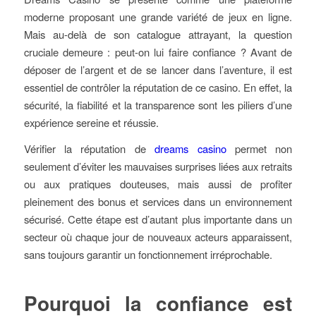
moderne proposant une grande variété de jeux en ligne.
Mais au-delà de son catalogue attrayant, la question
cruciale demeure : peut-on lui faire confiance ? Avant de
déposer de l’argent et de se lancer dans l’aventure, il est
essentiel de contrôler la réputation de ce casino. En effet, la
sécurité, la fiabilité et la transparence sont les piliers d’une
expérience sereine et réussie.
Vérifier la réputation de
dreams casino
permet non
seulement d’éviter les mauvaises surprises liées aux retraits
ou aux pratiques douteuses, mais aussi de profiter
pleinement des bonus et services dans un environnement
sécurisé. Cette étape est d’autant plus importante dans un
secteur où chaque jour de nouveaux acteurs apparaissent,
sans toujours garantir un fonctionnement irréprochable.
Pourquoi la confiance est