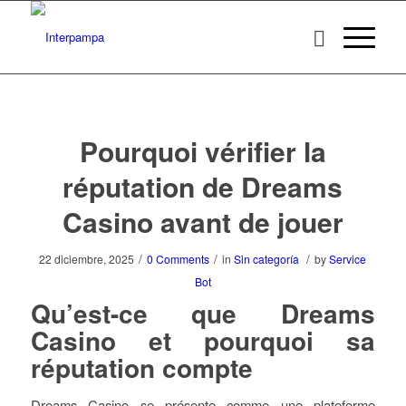
Pourquoi vérifier la
réputation de Dreams
Casino avant de jouer
/
/
/
22 diciembre, 2025
0 Comments
in
Sin categoría
by
Service
Bot
Qu’est-ce que Dreams
Casino et pourquoi sa
réputation compte
Dreams Casino se présente comme une plateforme