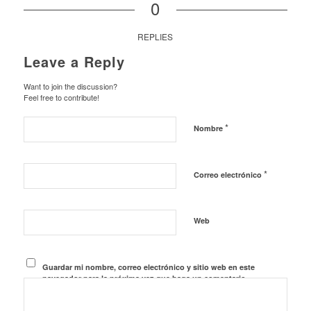
0
REPLIES
Leave a Reply
Want to join the discussion?
Feel free to contribute!
*
Nombre
*
Correo electrónico
Web
Guardar mi nombre, correo electrónico y sitio web en este
navegador para la próxima vez que haga un comentario.