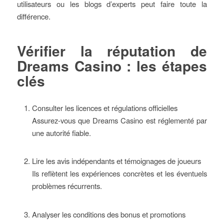
utilisateurs ou les blogs d’experts peut faire toute la
différence.
Vérifier la réputation de
Dreams Casino : les étapes
clés
Consulter les licences et régulations officielles
Assurez-vous que Dreams Casino est réglementé par
une autorité fiable.
Lire les avis indépendants et témoignages de joueurs
Ils reflètent les expériences concrètes et les éventuels
problèmes récurrents.
Analyser les conditions des bonus et promotions