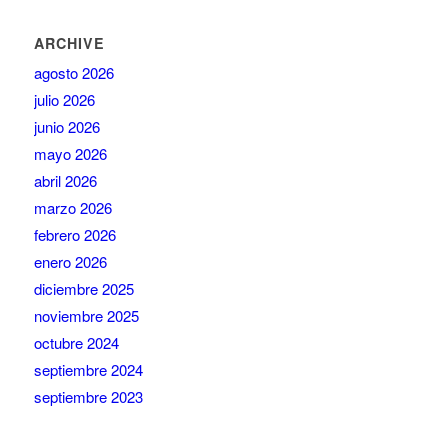
ARCHIVE
agosto 2026
julio 2026
junio 2026
mayo 2026
abril 2026
marzo 2026
febrero 2026
enero 2026
diciembre 2025
noviembre 2025
octubre 2024
septiembre 2024
septiembre 2023