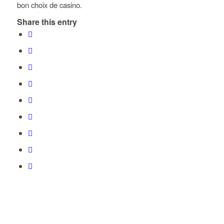
bon choix de casino.
Share this entry